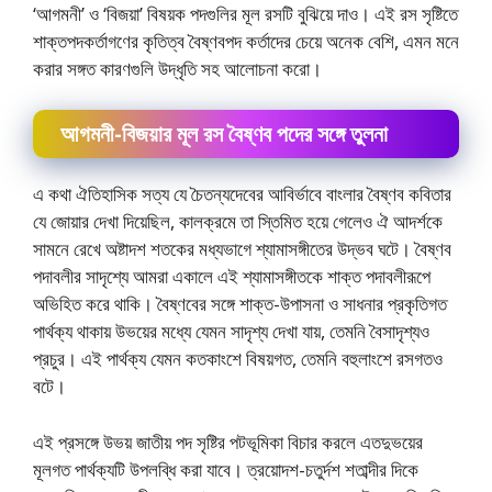
‘আগমনী’ ও ‘বিজয়া’ বিষয়ক পদগুলির মূল রসটি বুঝিয়ে দাও। এই রস সৃষ্টিতে
শাক্তপদকর্তাগণের কৃতিত্ব বৈষ্ণবপদ কর্তাদের চেয়ে অনেক বেশি, এমন মনে
করার সঙ্গত কারণগুলি উদ্ধৃতি সহ আলোচনা করো।
আগমনী-বিজয়ার মূল রস বৈষ্ণব পদের সঙ্গে তুলনা
এ কথা ঐতিহাসিক সত্য যে চৈতন্যদেবের আবির্ভাবে বাংলার বৈষ্ণব কবিতার
যে জোয়ার দেখা দিয়েছিল, কালক্রমে তা স্তিমিত হয়ে গেলেও ঐ আদর্শকে
সামনে রেখে অষ্টাদশ শতকের মধ্যভাগে শ্যামাসঙ্গীতের উদ্ভব ঘটে। বৈষ্ণব
পদাবলীর সাদৃশ্যে আমরা একালে এই শ্যামাসঙ্গীতকে শাক্ত পদাবলীরূপে
অভিহিত করে থাকি। বৈষ্ণবের সঙ্গে শাক্ত-উপাসনা ও সাধনার প্রকৃতিগত
পার্থক্য থাকায় উভয়ের মধ্যে যেমন সাদৃশ্য দেখা যায়, তেমনি বৈসাদৃশ্যও
প্রচুর। এই পার্থক্য যেমন কতকাংশে বিষয়গত, তেমনি বহুলাংশে রসগতও
বটে।
এই প্রসঙ্গে উভয় জাতীয় পদ সৃষ্টির পটভূমিকা বিচার করলে এতদুভয়ের
মূলগত পার্থক্যটি উপলব্ধি করা যাবে। ত্রয়োদশ-চতুর্দশ শতাব্দীর দিকে