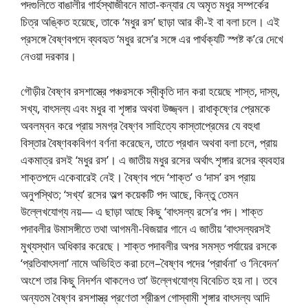
পদগুলিতে বাঙালীর গার্হস্থাজীবনে মাতা-কন্যার যে অমৃত মধুর সম্পর্কের
চিত্র অঙ্কিত হয়েছে, তাকে ‘মধুর রস’ ছাড়া আর কী-ই বা বলা চলে। এই
প্রসঙ্গে বৈষ্ণবপদে ব্যবহৃত ‘মধুর রসে’র সঙ্গে এর পার্থক্যটি স্পষ্ট ক’রে দেখে
নেওয়া দরকার।
গৌড়ীর বৈষ্ণব রসশাস্ত্রে পঞ্চরসকে স্বীকৃতি দান করা হয়েছে শাস্ত, দাস্য,
সখ্য, বাৎসল্য এবং মধুর বা শৃঙ্গার অথবা উজ্জ্বল। রাধাকৃষ্ণের প্রেমকে
অবলম্বন করে প্রায় সমগ্র বৈষ্ণব সাহিত্যে কাস্তাপ্রেমের যে বহুধা
বিস্তার বৈষ্ণবকবিগণ বর্ণনা করেছেন, তাতে প্রধান অথবা বলা চলে, প্রায়
একমাত্র রসই ‘মধুর রস’। এ জাতীয় মধুর রসের অর্থাৎ শৃঙ্গার রসের ব্যবহার
শাক্তপদে একেবারেই নেই। বৈষ্ণব পদে ‘শাক্ত’ ও ‘দাস’ রস প্রায়
অনুপস্থিত; ‘সখ্য’ রসের অল্প কয়েকটি পদ আছে, কিন্তু তেমন
উল্লেখযোগ্য নয়— এ ছাড়া আছে কিছু ‘বাৎসল্য রসে’র পদ। শাক্ত
পদাবলীর উমাসঙ্গীতে তথা আগমনী-বিজয়ার গানে এ জাতীয় ‘বাৎসল্যরসই
মুখ্যস্থান অধিকার করেছে। শাক্ত পদাবলীর অপর সমস্ত পর্যায়ের রসকে
‘প্রতিবাৎসলা’ নামে অভিহিত করা চলে–বৈষ্ণব পদের ‘প্রার্থনা’ ও ‘নিবেদন’
অংশে তার কিছু নিদর্শন থাকলেও তা’ উল্লেখযোগ্য বিবেচিত হয় না। তবে
অন্যতম বৈষ্ণব রসশাস্ত্র প্রণেতা শ্রীরূপ গোস্বামী শৃঙ্গার বাৎসল্য আদি