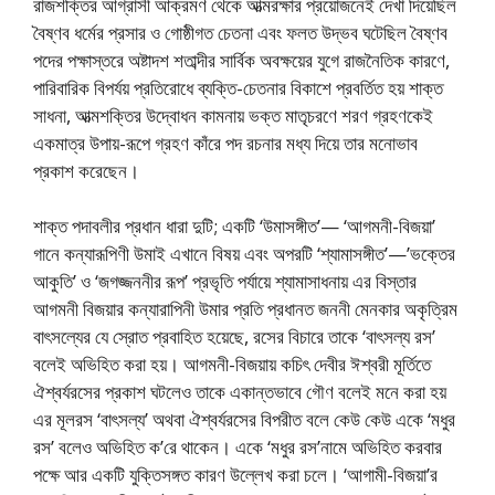
রাজশক্তির আগ্রাসী আক্রমণ থেকে আত্মরক্ষার প্রয়োজনেই দেখা দিয়েছিল
বৈষ্ণব ধর্মের প্রসার ও গোষ্ঠীগত চেতনা এবং ফলত উদ্ভব ঘটেছিল বৈষ্ণব
পদের পক্ষাস্তরে অষ্টাদশ শতাব্দীর সার্বিক অবক্ষয়ের যুগে রাজনৈতিক কারণে,
পারিবারিক বিপর্যয় প্রতিরোধে ব্যক্তি-চেতনার বিকাশে প্রবর্তিত হয় শাক্ত
সাধনা, আত্মশক্তির উদ্বোধন কামনায় ভক্ত মাতৃচরণে শরণ গ্রহণকেই
একমাত্র উপায়-রূপে গ্রহণ কাঁরে পদ রচনার মধ্য দিয়ে তার মনোভাব
প্রকাশ করেছেন।
শাক্ত পদাবলীর প্রধান ধারা দুটি; একটি ‘উমাসঙ্গীত’— ‘আগমনী-বিজয়া’
গানে কন্যারূপিণী উমাই এখানে বিষয় এবং অপরটি ‘শ্যামাসঙ্গীত’—’ভক্তের
আকুতি’ ও ‘জগজ্জননীর রূপ’ প্রভৃতি পর্যায়ে শ্যামাসাধনায় এর বিস্তার
আগমনী বিজয়ার কন্যারাপিনী উমার প্রতি প্রধানত জননী মেনকার অকৃত্রিম
বাৎসল্যের যে স্রোত প্রবাহিত হয়েছে, রসের বিচারে তাকে ‘বাৎসল্য রস’
বলেই অভিহিত করা হয়। আগমনী-বিজয়ায় কচিৎ দেবীর ঈশ্বরী মূর্তিতে
ঐশ্বর্যরসের প্রকাশ ঘটলেও তাকে একান্তভাবে গৌণ বলেই মনে করা হয়
এর মূলরস ‘বাৎসল্য’‌ অথবা ঐশ্বর্যরসের বিপরীত বলে কেউ কেউ একে ‘মধুর
রস’ বলেও অভিহিত ক’রে থাকেন।‌ একে ‘মধুর রস’নামে অভিহিত করবার
পক্ষে আর একটি যুক্তিসঙ্গত কারণ উল্লেখ করা চলে। ‘আগামী-বিজয়া’র