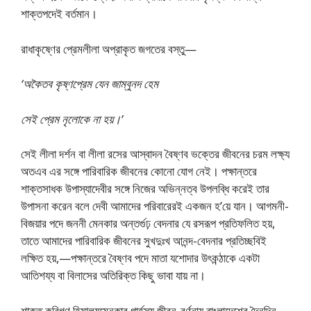
শাক্তপদেই বর্তমান।
রাধাকৃষ্ণের প্রেমলীলা অপ্রাকৃত জগতের বস্তু—
‘অকৈতব কৃষ্ণপ্রেম যেন জাম্বুনদ হেম
সেই প্রেম নৃলোকে না হয়।’
সেই লীলা দর্শন বা লীলা রসের আস্বাদন বৈষ্ণব ভক্তের জীবনের চরম লক্ষ্য
অতএব এর সঙ্গে পারিবারিক জীবনের কোনো যোগ নেই। পক্ষান্তরে
শাক্তসাধক উপাস্যাদেবীর সঙ্গে নিজের অভিন্নত্ব উপলব্ধি করেই তার
উপাসনা করেন বলে দেবী আমাদের পরিবারেরই একজন হ’য়ে যান। আগমনী-
বিজয়ার পদে জননী মেনকার অন্তর্গুঢ় বেদনার যে রসরূপ প্রতিফলিত হয়,
তাতে আমাদের পারিবারিক জীবনের সুখদুঃখ আনন্দ-বেদনার প্রতিচ্ছবিই
লক্ষিত হয়,—পক্ষান্তরে বৈষ্ণব পদে মাতা যশোদার উৎকন্ঠাকে একটা
আতিশয্য বা বিলাসের অতিরিক্ত কিছু ভাবা যায় না।
শাক্ত কবিগণ হিমালয়মেনকার গার্হস্থ্য জীবন-বর্ণনায় বাংলাদেশের দৈনন্দিন