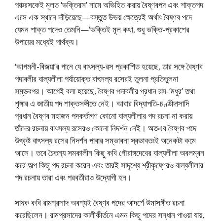
পঞ্চরসকেই মূলত ‘ভক্তিরস’ নামে অভিহিত করায় বৈষ্ণবপদ এবং শাক্তপদ
এসে এক স্থানে দাঁড়িয়েছে—বস্তুত উভয় ক্ষেত্রেই অর্থাৎ বৈষ্ণব পদে
যেমন শাক্ত পদেও তেমনি—’ভক্তিই মূল কথা, শুধু ভক্তি-প্রকাশের
উপায়ের মধ্যেই পার্থক্য।
‘আগমনী-বিজয়া’র গানে যে বাৎসল্য-রস প্রকাশিত হয়েছে, তার সঙ্গে বৈষ্ণব
পদাবলীর বাল্যলীলা পর্যায়োক্ত বাৎসল্য রসেরই তুলনা প্রতিতুলনা
সম্ভবপর। আগেই বলা হয়েছে, বৈষ্ণব পদাবলীর প্রধান রস-‘মধুর’ তথা
শৃঙ্গার এ জাতীয় পদ শাক্তসঙ্গীতে নেই। আবার বিদ্যাপতি-চণ্ডীদাসাদি
প্রধান বৈষ্ণব মহাজন পদকর্তাগণ কোনো বাল্যলীলার পদ রচনা না করায়
তাঁদের রচনায় বাৎসল্য রসেরও কোনো নিদর্শন নেই। অতএব বৈষ্ণব পদে
উৎকৃষ্ট বাৎসল্য রসের নিদর্শন পাবার সম্ভাবনা স্বভাবতঃই অনেকটা কমে
আসে। তবে চৈতন্য সমকালীন কিছু কবি গৌরাঙ্গদেবের বাল্যলীলা অবলম্বন
করে অল্প কিছু পদ রচনা করেন এবং তারই সাদৃশ্যে শ্রীকৃষ্ণেরও বাল্যলীলার
পদ রচনায় তারা এবং পরবর্তীরাও উদ্যোগী হন।
সাধক কবি রামপ্রসাদ অবশ্যই বৈষ্ণব পদের আদর্শে উমাসঙ্গীত রচনা
করেছিলেন। রামপ্রসাদের কালীকীর্তনে এমন কিছু পদের সন্ধান পাওয়া যায়,