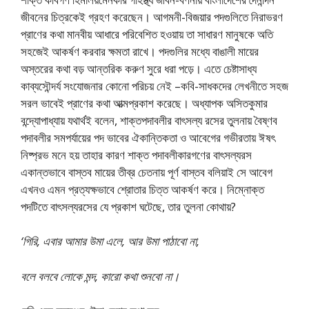
জীবনের চিত্রকেই গ্রহণ করেছেন। আগমনী-বিজয়ার পদগুলিতে নিরাভরণ
প্রাণের কথা মানবীয় আধারে পরিবেশিত হওয়ায় তা সাধারণ মানুষকে অতি
সহজেই আকর্ষণ করবার ক্ষমতা রাখে। পদগুলির মধ্যে বাঙালী মায়ের
অস্তরের কথা বড় আন্তরিক করুণ সুরে ধরা পড়ে। এতে চেষ্টাসাধ্য
কাব্যসৌন্দর্য সংযোজনার কোনো পরিচয় নেই –কবি-সাধকদের লেখনীতে সহজ
সরল ভাবেই প্রাণের কথা আত্মপ্রকাশ করেছে। অধ্যাপক অসিতকুমার
বন্দ্যোপাধ্যায় যথার্থই বলেন, শাক্তপদাবলীর বাৎসল্য রসের তুলনায় বৈষ্ণব
পদাবলীর সমপর্যায়ের পদ ভাবের ঐকান্তিকতা ও আবেগের গভীরতায় ঈষৎ
নিষ্প্রভ মনে হয় তাহার কারণ শাক্ত পদাবলীকারগণের বাৎসল্যরস
একান্তভাবে বাস্তব মায়ের তীব্র চেতনায় পূর্ণ বাস্তব বলিয়াই সে আবেগ
এখনও এমন প্রত্যক্ষভাবে শ্রোতার চিত্ত আকর্ষণ করে। নিম্নোক্ত
পদটিতে বাৎসল্যরসের যে প্রকাশ ঘটেছে, তার তুলনা কোথায়?
‘গিরি, এবার আমার উমা এলে, আর উমা পাঠাবো না,
বলে বলবে লোকে মন্দ, কারো কথা শুনবো না।