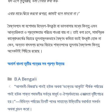
যদি এসে মৃত্যুঞ্জয়, উমা নেবার কথা কয়-
এবার মায়ে-ঝিয়ে করবো ঝগড়া, জামাই বলে মানবো না।’
বৈষ্ণবপদে মা যশোদার উদ্বেগ-উৎকন্ঠা বা ভালবাসার মধ্যে কিন্তু এমন
আন্তরিকতা ও প্রত্যক্ষতার পরিচয় পাওয়া যায় না। তাই বলা চলে, সামগ্রিক
কাব্যোৎকর্ষের বিচারে তুলনামূলকভাবে বৈষ্ণব কবিতা যতই উৎকৃষ্ট হোক না
কেন, অন্তত বাৎসল্য রসের বিচারে শাক্তপদের তুলনায় বৈষ্ণবপদ কিন্তু
অনেকটাই পিছিয়ে রয়েছে।
অনার্স বাংলা তৃতীয় পত্রের সব প্রশ্ন উত্তর
Categories
B.A Bengali
“আগমনী-বিজয়া’র গানই হউক অথবা ‘ভক্তের আকৃতি’ শীর্ষক পর্যায়ের
পদই হউক শাক্ত পদাবলীর সর্বত্র মাধুর্য ও ঐশ্বর্যভাবের একাত্মতা দৃষ্টিগোচর
হয়।”—বিভিন্ন পর্যায়ের তিনটি পদের সাহায্যে উক্তিটির যথার্থতা সমর্থন
অথবা খন্ডন করো।