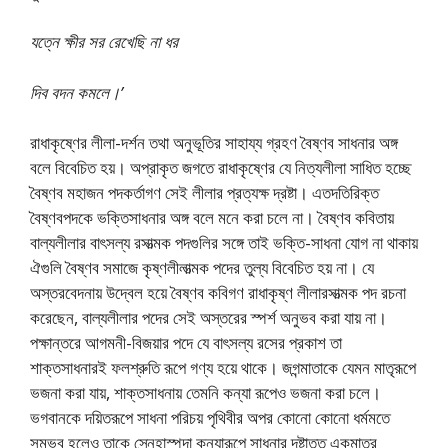
যত্নে ক্ষীর সর রেখেছি না ধর
দিব বদন কমলে।’
রাধাকৃষ্ণের লীলা-দর্শন তথা অনুভূতির সাহায্য গ্রহণ বৈষ্ণব সাধনার অঙ্গ
বলে বিবেচিত হয়। অপ্রাকৃত জগতে রাধাকৃষ্ণের যে নিত্যলীলা সাধিত হচ্ছে
বৈষ্ণব মহাজন পদকর্তাগণ সেই লীলার প্রত্যক্ষ দ্রষ্টা। এতদতিরিক্ত
বৈষ্ণবপদকে ভক্তিসাধনার অঙ্গ বলে মনে করা চলে না। বৈষ্ণব কবিতায়
বাল্যলীলার বাৎসল্য রসাত্মক পদগুলির সঙ্গে তাই ভক্তি-সাধনা যোগ না থাকায়
ঐগুলি বৈষ্ণব সমাজে কৃষ্ণলীলাত্মক পদের তুল্য বিবেচিত হয় না। যে
অস্তরবেদনায় উদ্বেল হয়ে বৈষ্ণব কবিগণ রাধাকৃষ্ণ লীলারসাত্মক পদ রচনা
করেছেন, বাল্যলীলার পদের সেই অস্তরের স্পর্শ অনুভব করা যায় না।
পক্ষান্তরে আগমনী-বিজয়ার পদে যে বাৎসল্য রসের প্রকাশ তা
শাক্তসাধনারই ফলশ্রুতি রূপে গণ্য হয়ে থাকে। জগন্মাতাকে যেমন মাতৃরূপে
ভজনা করা যায়, শাক্তসাধনায় তেমনি কন্যা রূপেও ভজনা করা চলে।
ভগবানকে দয়িতরূপে সাধনা পরিচয় পৃথিবীর অপর কোনো কোনো ধর্মমতে
সম্ভব হলেও তাকে স্নেহাস্পদা কন্যারূপে সাধনার দৃষ্টাত্ত একমাত্র