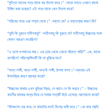
“ফুটন্ত ভাতের গন্ধ তাকে বড় উতলা করে।” -তাকে বলতে এখানে কাকে
ইঙ্গিত করা হয়েছে? এই গন্ধ তাকে কেন উতলা করে?
“গরিবের গতর এরা শস্তা দেকে।” -বক্তা কে? এ বক্তব্যের কারণ কি?
“তুমি কি বুঝবে সতীশবাবু!” -সতীশবাবু কি বুঝবে না? সতীশবাবু উচ্ছবের সঙ্গে
কেমন আচরণ করেছিল?
“এ হলো ভগবানের মার। এর চোর থেকে তোকে বাঁচাতে পারি?” -কে, কাকে
বলেছিল? পরিপ্রেক্ষিতটি কি তা বুঝিয়ে দাও?
“অন্ন লক্ষী, অন্ন লক্ষী, অন্ন‌ই লক্ষী, ঠাগমা বলত।”-বক্তার এই
উপলব্ধির কারণ ব্যাখ্যা করো?
“উচ্ছবের মাথায় এখন বুদ্ধির স্থির, সে জানে সে কি করবে।” – উচ্ছবের
করণীয় কাজের মধ্যে দিয়ে যে সমাজ সত্যটি উঠে এসেছে-আলোচনা করো?
“দাঁতগুলো বের করে সে কামটের মতই হিংস্র ভঙ্গি করে।” -কে কার প্রতি