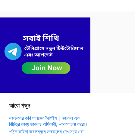
আরো পড়ুন
নজরুলের কবি মানসের বৈশিষ্ট্য | নজরুল এক
বিচিত্র কাব্য ভাবনার অধিকারী, –আলোচনা করো।
পঠিত কবিতা অবলম্বনে নজরুলের দেশাত্মবোধ বা