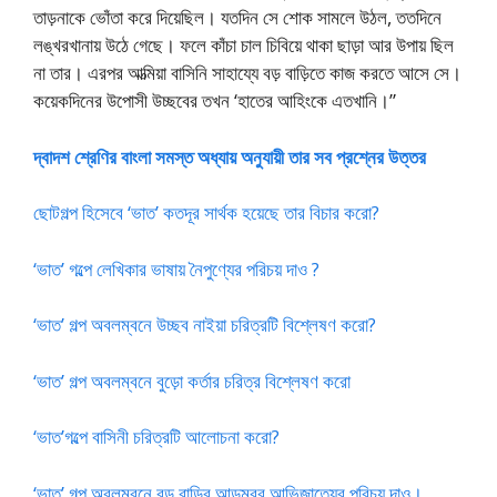
তাড়নাকে ভোঁতা করে দিয়েছিল। যতদিন সে শোক সামলে উঠল, ততদিনে
লঙ্খরখানায় উঠে গেছে। ফলে কাঁচা চাল চিবিয়ে থাকা ছাড়া আর উপায় ছিল
না তার। এরপর আত্মিয়া বাসিনি সাহায্যে বড় বাড়িতে কাজ করতে আসে সে।
কয়েকদিনের উপোসী উচ্ছবের তখন ‘হাতের আহিংকে এতখানি।”
দ্বাদশ শ্রেণির বাংলা সমস্ত অধ্যায় অনুযায়ী তার সব প্রশ্নের উত্তর
ছোটগল্প হিসেবে ‘ভাত’ কতদূর সার্থক হয়েছে তার বিচার করো?
‘ভাত’ গল্পে লেখিকার ভাষায় নৈপুণ্যের পরিচয় দাও ?
‘ভাত’ গল্প অবলম্বনে উচ্ছব নাইয়া চরিত্রটি বিশ্লেষণ করো?
‘ভাত’ গল্প অবলম্বনে বুড়ো কর্তার চরিত্র বিশ্লেষণ করো
‘ভাত’গল্পে বাসিনী চরিত্রটি আলোচনা করো?
‘ভাত’ গল্প অবলম্বনে বড় বাড়ির আড়ম্বর আভিজাত্যের পরিচয় দাও।