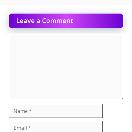
Leave a Comment
Comment
Name
Email