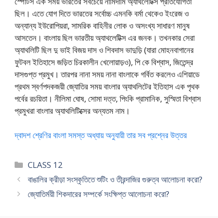
স্পোর্টস এক সময় ভারতের সবচেয়ে নামিদামি অ্যাথলেটিক্স প্রতিযোগিতা
ছিল। এতে যোগ দিতে ভারতের সর্বোচ্চ এমনকি বর্মা থেকেও ইংরেজ ও
অন্যান্য ইউরোপিয়রা, সামরিক বাহিনীর লোক ও অসংখ্য সাধারণ মানুষ
আসতেন। বাংলায় ছিল ভারতীয় অ্যাথলেটিক্স এর জনক। তখনকার সেরা
অ্যাথলিটি ছিল দু ভাই বিজয় দাস ও শিবদাস ভাদুড়ি (যারা মোহনবাগানের
ফুটবল ইতিহাসে জড়িত চিরকালীন খেলোয়াড়ও), পি কে বিশ্বাস, জিতেন্দ্র
দাসগুপ্ত প্রমুখ। তারপর নানা সময় নানা বাংলাকে গর্বিত করলেও এশিয়াডে
প্রথম স্বর্ণপদকজয়ী জ্যোতির সময় বাংলার অ্যাথলিটের ইতিহাস এক পৃথক
পর্বের রচয়িতা। নীলিমা ঘোষ, সোমা দত্ত, পিংকি প্রামানিক, সুস্মিতা বিশ্বাস
প্রমুখরা বাংলার অ্যাথলিটিক্সের অন্যতম নাম।
দ্বাদশ শ্রেণির বাংলা সমস্ত অধ্যায় অনুযায়ী তার সব প্রশ্নের উত্তর
Categories
CLASS 12
বাঙালির ক্রীড়া সংস্কৃতিতে শুটিং ও তীরন্দাজির গুরুত্ব আলোচনা করো?
জ্যোতির্ময়ী শিকদারের সম্পর্কে সংক্ষিপ্ত আলোচনা করো?