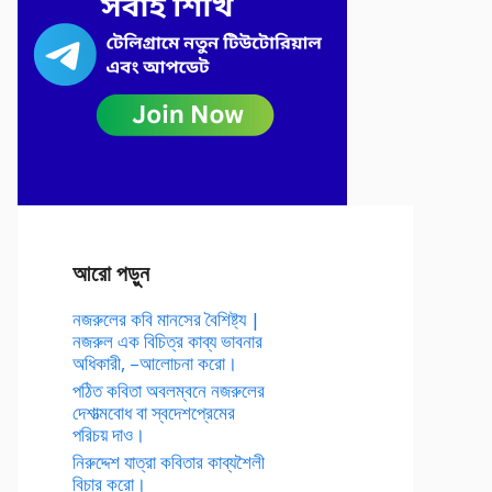
আরো পড়ুন
নজরুলের কবি মানসের বৈশিষ্ট্য |
নজরুল এক বিচিত্র কাব্য ভাবনার
অধিকারী, –আলোচনা করো।
পঠিত কবিতা অবলম্বনে নজরুলের
দেশাত্মবোধ বা স্বদেশপ্রেমের
পরিচয় দাও।
নিরুদ্দেশ যাত্রা কবিতার কাব্যশৈলী
বিচার করো।