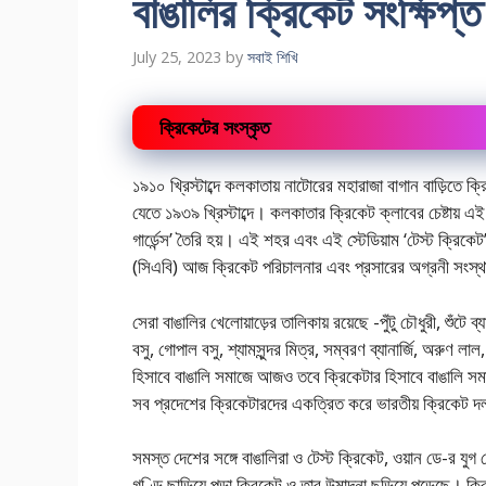
বাঙালির ক্রিকেট সংক্ষিপ্
July 25, 2023
by
সবাই শিখি
ক্রিকেটের সংস্কৃত
১৯১০ খ্রিস্টাব্দে কলকাতায় নাটোরের মহারাজা বাগান বাড়িতে ক্র
যেতে ১৯৩৯ খ্রিস্টাব্দে। কলকাতার ক্রিকেট ক্লাবের চেষ্টায
গার্ডেন্স’ তৈরি হয়। এই শহর এবং এই স্টেডিয়াম ‘টেস্ট ক্রিকেট
(সিএবি) আজ ক্রিকেট পরিচালনার এবং প্রসারের অগ্রনী সংস্
সেরা বাঙালির খেলোয়াড়ের তালিকায় রয়েছে -পুঁটু চৌধুরী, শুঁটে ব্যা
বসু, গোপাল বসু, শ্যামসুন্দর মিত্র, সম্বরণ ব্যানার্জি, অরুণ ল
হিসাবে বাঙালি সমাজে আজও তবে ক্রিকেটার হিসাবে বাঙালি সমা
সব প্রদেশের ক্রিকেটারদের একত্রিত করে ভারতীয় ক্রিকেট দলক
সমস্ত দেশের সঙ্গে বাঙালিরা ও টেস্ট ক্রিকেট, ওয়ান ডে-র যুগ 
গণ্ডি ছাড়িয়ে পড়া ক্রিকেট ও তার উন্মাদনা ছড়িয়ে পড়েছে।