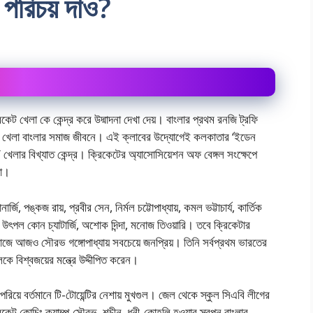
ত পরিচয় দাও?
িকেট খেলা কে কেন্দ্র করে উদ্মাদনা দেখা দেয়। বাংলার প্রথম রনজি ট্রফি
় এই খেলা বাংলার সমাজ জীবনে। এই ক্লাবের উদ্যোগেই কলকাতার ‘ইডেন
’ খেলার বিখ্যাত কেন্দ্র। ক্রিকেটের অ্যাসোসিয়েশন অফ বেঙ্গল সংক্ষেপে‌
থা।
নার্জি, পঙ্কজ রায়, প্রবীর সেন, নির্মল চট্টোপাধ্যায়, কমল ভট্টাচার্য, কার্তিক
াল, উৎপল কোন চ্যাটার্জি, অশোক দিন্দা, মনোজ তিওয়ারি। তবে ক্রিকেটার
জে আজও সৌরভ গঙ্গোপাধ্যায় সবচেয়ে জনপ্রিয়। তিনি সর্বপ্রথম ভারতের
ে বিশ্বজয়ের মন্ত্রে উদ্দীপিত করেন।
পেরিয়ে বর্তমানে টি-টোয়েন্টির নেশায় মুখগুল। জেল থেকে স্কুল সিএবি লীগের
 ক্রিকেট কোচিং ক্যাম্প সৌরভ, শচীন, ধনী-কোহলি হওয়ার স্বপ্ন বাংলার