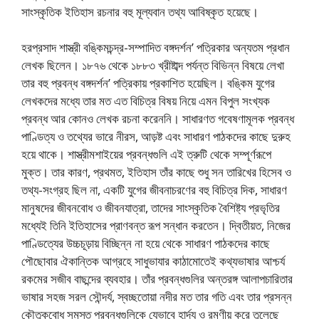
সাংস্কৃতিক ইতিহাস রচনার বহু মূল্যবান তথ্য আবিষ্কৃত হয়েছে।
হরপ্রসাদ শাস্ত্রী বঙ্কিমচন্দ্র-সম্পাদিত বঙ্গদর্শন’ পত্রিকার অন্যতম প্রধান
লেখক ছিলেন। ১৮৭৬ থেকে ১৮৮৩ খ্রীষ্টাব্দ পর্যন্ত বিভিন্ন বিষয়ে লেখা
তার বহু প্রবন্ধ বঙ্গদর্শন’ পত্রিকায় প্রকাশিত হয়েছিল। বঙ্কিম যুগের
লেখকদের মধ্যে তার মত এত বিচিত্র বিষয় নিয়ে এমন বিপুল সংখ্যক
প্রবন্ধ আর কোনও লেখক রচনা করেননি। সাধারণত গবেষণামূলক প্রবন্ধ
পাণ্ডিত্য ও তথ্যের ভারে নীরস, আড়ষ্ট এবং সাধারণ পাঠকদের কাছে দুরুহ
হয়ে থাকে। শাস্ত্রীমশাইয়ের প্রবন্ধগুলি এই ত্রুটি থেকে সম্পূর্ণরূপে
মুক্ত। তার কারণ, প্রথমত, ইতিহাস তাঁর কাছে শুধু সন তারিখের হিসেব ও
তথ্য-সংগ্রহ ছিল না, একটি যুগের জীবনাচরণের বহু বিচিত্র দিক, সাধারণ
মানুষদের জীবনবােধ ও জীবনযাত্রা, তাদের সাংস্কৃতিক বৈশিষ্ট্য প্রভৃতির
মধ্যেই তিনি ইতিহাসের প্রাণবন্ত রূপ সন্ধান করতেন। দ্বিতীয়ত, নিজের
পাণ্ডিত্যের উচ্চচূড়ায় বিচ্ছিন্ন না হয়ে থেকে সাধারণ পাঠকদের কাছে
পৌছােবার ঐকান্তিক আগ্রহে সাধুভাযার কাঠামোতেই কথ্যভাষার আশ্চর্য
রকমের সজীব বাছন্দের ব্যবহার। তাঁর প্রবন্ধগুলির অন্তরঙ্গ আলাপচারিতার
ভাষার সহজ সরল সৌন্দর্য, স্বচ্ছতােয়া নদীর মত তার গতি এবং তার প্রসন্ন
কৌতৃকবােধ সমস্ত প্রবন্ধগুলিকে যেভাবে হার্দ্য ও রমণীয় করে তুলেছে