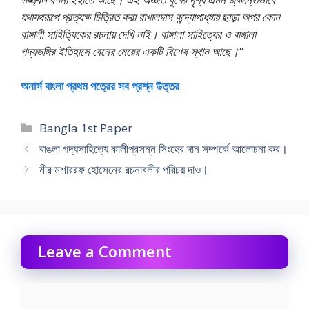
যথাযথরূপে প্রত্যক্ষ চিত্রিত করা রাখালদাস বন্দ্যোপাধ্যায় ছাড়া অপর কোন
বাঙ্গালী সাহিত্যিকের রচনায় দেখি নাই। বাঙ্গালা সাহিত্যের ও বাঙ্গালা
গদ্যভঙ্গির ইতিহাসে বেনের মেয়ের একটি বিশেষ স্থান আছে।”
অনার্স বাংলা প্রথম পত্রের সব প্রশ্ন উত্তর
Categories
Bangla 1st Paper
বাঙলা গদ্যসাহিত্যে কালীপ্রসন্ন সিংহের দান সম্পর্কে আলােচনা কর।
মীর মশাররফ হােসেনের রচনাবলীর পরিচয় দাও।
Leave a Comment
Comment