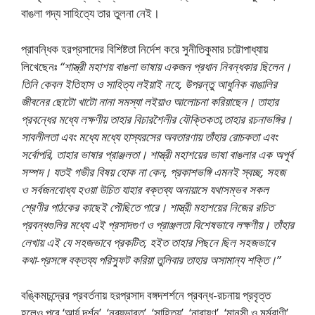
বাঙলা গদ্য সাহিত্যে তার তুলনা নেই।
প্রাবন্ধিক হরপ্রসাদের বিশিষ্টতা নির্দেশ করে সুনীতিকুমার চট্টোপাধ্যায়
লিখেছেনঃ
“শাস্ত্রী মহাশয় বাঙলা ভাষায় একজন প্রধান নিবন্ধকার ছিলেন।
তিনি কেবল ইতিহাস ও সাহিত্য লইয়াই নহে, উপরন্তু আধুনিক বাঙালির
জীবনের ছােটো খাটো নানা সমস্যা লইয়াও আলােচনা করিয়াছেন। তাহার
প্রবন্ধের মধ্যে লক্ষণীয় তাহার বিচারশৈলীর যৌক্তিকতা,তাহার রচনাভঙ্গির।
সাবলীলতা এবং মধ্যে মধ্যে হাস্যরসের অবতারণায় তাঁহার রােচকতা এবং
সর্বোপরি, তাহার ভাষার প্রাঞ্জলতা। শাস্ত্রী মহাশয়ের ভাষা বাঙলার এক অপূর্ব
সম্পদ। যতই গভীর বিষয় হােক না কেন, প্রকাশভঙ্গি এমনই স্বচ্ছ, সহজ
ও সর্বজনবােধ্য হওয়া উচিত যাহার বক্তব্য অনায়াসে যথাসম্ভব সকল
শ্রেণীর পাঠকের কাছেই পৌছিতে পারে। শাস্ত্রী মহাশয়ের নিজের রচিত
প্রবন্ধগুলির মধ্যে এই প্রসাদগুণ ও প্রাঞ্জলতা বিশেষভাবে লক্ষণীয়। তাঁহার
লেখায় এই যে সহজভাবে প্রকটিত, হইত তাহার পিছনে ছিল সহজভাবে
কথা-প্রসঙ্গে বক্তব্য পরিস্ফুট করিয়া তুলিবার তাহার অসামান্য শক্তি।”
বঙ্কিমচন্দ্রের প্রবর্তনায় হরপ্রসাদ বঙ্গদশর্শনে প্রবন্ধ-রচনায় প্রবৃত্ত
হলেও পরে ‘আর্য দর্শন’, ‘নব্যভারত’, ‘সাহিত্য’, ‘নারায়ণ’, ‘মানসী ও মর্মবাণী’