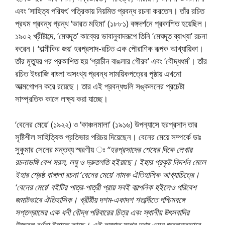
এবং ‘সাহিত্য পরিষৎ’ পত্রিকায় নিয়মিত প্রবন্ধ রচনা করতেন। তাঁর রচিত
প্রথম প্রবন্ধ গ্রন্থ ‘ভারত মহিমা’ (১৮৮১) বঙ্গদর্শনে প্রকাশিত হয়েছিল।
১৯০২ খ্রীষ্টাব্দে, ‘মেঘদূত’ কাব্যের ভাবানুবাদরূপে তিনি ‘মেঘদূত ব্যাখ্যা’ রচনা
করেন। ‘বাল্মীকির জয়’ হরপ্রসাদ-রচিত এক পৌরাণিক রূপক আখ্যায়িকা।
তাঁর মৃত্যুর পর প্রকাশিত হয় ‘প্রাচীন বাঙলার গৌরব’ এবং ‘বৌদ্ধধর্ম’। তাঁর
রচিত ইংরাজি বাংলা অসংখ্য প্রবন্ধ সাময়িকপত্রের পৃষ্ঠায় এখনাে
আত্মগােপন করে রয়েছে। তার এই প্রবন্ধগুলি সঙ্কলনের প্রচেষ্টা
সাম্প্রতিক কালে লক্ষ্য করা যাচ্ছে।
‘বেনের মেয়ে’ (১৯২২) ও ‘কাঞ্চনমালা’ (১৯১৬) উপন্যাসে হরপ্রসাদ তার
সৃষ্টিশীল সাহিত্যিক প্রতিভার পরিচয় দিয়েছেন। বেনের মেয়ে সম্পর্কে ডাঃ
সুকুমার সেনের মন্তব্য স্মরণীয় ঃ
“হরপ্রসাদের শেষের দিকে লেখার
রচনাভঙ্গি বেশ সরল, লঘু ও দ্রুতগতি হইয়াছে। ইহার প্রকৃষ্ট নিদর্শন মেলে
ইহার শ্রেষ্ঠ বাঙ্গালা রচনা ‘বেনের মেয়ে’ নামক ঐতিহাসিক আখ্যাচিত্রে।
‘বেনের মেয়ে’ বইটির পাত্র-পাত্রী প্রায় সবই কাল্পনিক হইলেও পরিবেশ
জমাটভাবে ঐতিহাসিক। খ্রীষ্টীয় দশম-একাদশ শতাব্দীতে পশ্চিমবঙ্গে
সপ্তগ্রামের এক ধনী বৌদ্ধ পরিবারের চিত্র এবং স্থানীয় উৎসবাদির
উজ্জ্বল বর্ণনা ইহাতে আছে। এই অজ্ঞাত যুগের দৃশ্য এমন জ্বলন্তভাবে