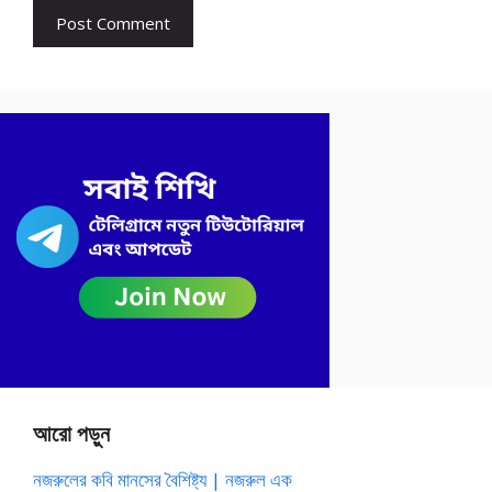
আরো পড়ুন
নজরুলের কবি মানসের বৈশিষ্ট্য | নজরুল এক