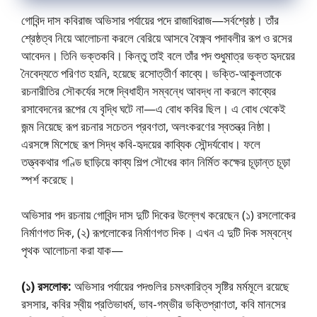
গোবিন্দ দাস কবিরাজ অভিসার পর্যায়ের পদে রাজাধিরাজ—সর্বশ্রেষ্ঠ। তাঁর
শ্রেষ্ঠত্ব নিয়ে আলোচনা করলে বেরিয়ে আসবে বৈক্ষ্ণব পদাবলীর রূপ ও রসের
আবেদন। তিনি ভক্তকবি। কিন্তু তাই বলে তাঁর পদ শুধুমাত্র ভক্ত হৃদয়ের
নৈবেদ্যতে পরিণত হয়নি, হয়েছে রসোত্তীর্ণ কাব্যে। ভক্তি-আকুলতাকে
রচনারীতির সৌকর্যের সঙ্গে দ্বিধাহীন সম্বন্ধে আবদ্ধ না করলে কাব্যের
রসাবেদনের রূপের যে বৃদ্ধি ঘটে না—এ বোধ কবির ছিল। এ বোধ থেকেই
জন্ম নিয়েছে রূপ রচনার সচেতন প্রবণতা, অলংকরণের স্বতন্ত্র নিষ্ঠা।
এরসঙ্গে মিশেছে রূপ সিদ্ধ কবি-হৃদয়ের কাব্যিক সৌন্দর্যবোধ। ফলে
তত্ত্বকথার গণ্ডি ছাড়িয়ে কাব্য শিল্প সৌধের কান নির্মিত কক্ষের চূড়ান্ত চূড়া
স্পর্শ করেছে।
অভিসার পদ রচনায় গোবিন্দ দাস দুটি দিকের উল্লেখ করেছেন (১) রসলোকের
নির্মাণগত দিক, (২) রূপলোকের নির্মাণগত দিক। এখন এ দুটি দিক সম্বন্ধে
পৃথক আলোচনা করা যাক—
(১) রসলোক:
অভিসার পর্যায়ের পদগুলির চমৎকারিত্ব সৃষ্টির মর্মমূলে রয়েছে
রসসার, কবির স্বীয় প্রতিভাধর্ম, ভাব-গম্ভীর ভক্তিপ্রাণতা, কবি মানসের