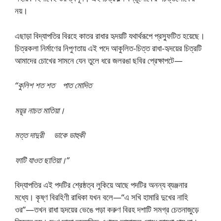
নয়।
এছাড়া বিদ্যাপতির বিরহে কাতর রাধার হৃদয়টি যথার্থরূপে প্রস্ফুটিত হয়েছে।
চিত্রকলা নির্মাণের নিপুণতায় এই পদে আকুলিত-চিত্ত রাধা-হৃদয়ের চিত্রটি
আমাদের চোখের সামনে যেন তুলে ধরে জলরঙা ছবির প্রেক্ষাপটে—
“কুলিশ শত শত পাত মোদিত
ময়ূর নাচত মাতিয়া।
মত্ত দাদুরী ডাকে ডাহুকী
ফাটি যাওত ছাতিয়া।”
বিদ্যাপতির এই পদটির শ্রেষ্ঠত্ব লুকিয়ে আছে পদটির অনন্য ব্যঞ্জনার
মধ্যে। কৃষ্ণ বিরহিণী রাধিকা যখন বলে—“এ সখি হামারি দুখের নাহি
ওর”—তখন রাধা হৃদয়ের ভেঙে পড়া করুণ বিরহ দশাটি সমগ্র চেতনাজুড়ে