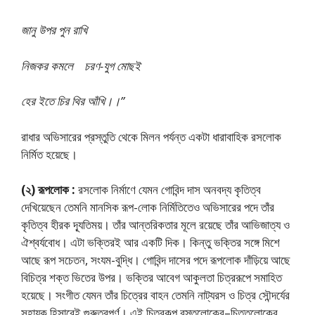
জানু উপর পুন রাখি
নিজকর কমলে চরণ-যুগ মোছই
হের ইতে চির থির আঁখি।।”
রাধার অভিসারের প্রস্তুতি থেকে মিলন পর্যন্ত একটা ধারাবাহিক রসলোক
নির্মিত হয়েছে।
(২) রূপলোক :
রসলোক নির্মাণে যেমন গোবিন্দ দাস অনবদ্য কৃতিত্ব
দেখিয়েছেন তেমনি মানসিক রূপ-লোক নির্মিতিতেও অভিসারের পদে তাঁর
কৃতিত্ব হীরক দ্যূতিময়। তাঁর আন্তরিকতার মূলে রয়েছে তাঁর আভিজাত্য ও
ঐশ্বর্যবোধ। এটা ভক্তিরই আর একটি দিক। কিন্তু ভক্তির সঙ্গে মিশে
আছে রূপ সচেতন, সংযম-বুদ্ধি। গোবিন্দ দাসের পদে রূপলোক দাঁড়িয়ে আছে
বিচিত্র শক্ত ভিতের উপর। ভক্তির আবেগ আকুলতা চিত্ররূপে সমাহিত
হয়েছে। সংগীত যেমন তাঁর চিত্রের বাহন তেমনি নাট্যরস ও চিত্র সৌন্দর্যের
সহায়ক হিসাবেই গুরুত্বপূর্ণ। এই চিত্রকল্প বস্তূলোকের–চিত্তলোকের