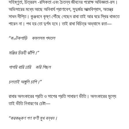
সহিষ্ণুতা, চিত্ররস -রসিকতা এবং চৈতন্য জীবনের পরোক্ষ অভিজ্ঞতা-রস।
অভিসারের মধ্যে আছে অনিবার্য প্রাণাবেগ, সুদুর্জয় আত্মবিশ্বাস, অতন্ত্র
সাধন দীপ্তি। কুঞ্জবনে কৃষ্ণ পৌঁছে গেছেন রাধা তাই আর ঘরে স্থির থাকতে
পারেন না। পথ হয় তো দুর্গম হবে। তাই রাধা বিচিত্র অভ্যাসে রতা—
“কণ্টকগাড়ি কমলসম পদতল
মঞ্জির চিরহী ঝাঁপি।”
গাগরি বারি ঢারি করি পিছল
চলতাই অঙ্গুলি চাপি।”
রাধার অলংকারের প্রতি ও সাপের প্রতি সাধারণ ভীতি। অলংকারের মূল্যে
তাই ভীতি নিবারণের চেষ্টা—
“করকঙ্কণ পণ ফণী মুখ বন্ধন।