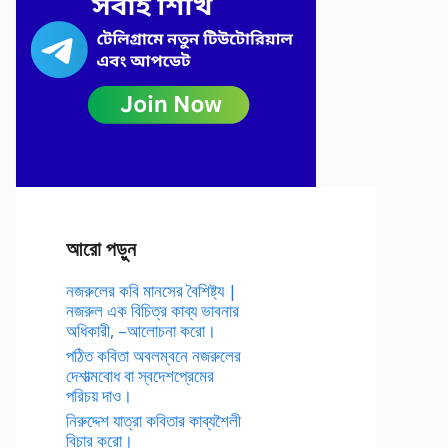
আরো পড়ুন
নজরুলের কবি মানসের বৈশিষ্ট্য |
নজরুল এক বিচিত্র কাব্য ভাবনার
অধিকারী, –আলোচনা করো।
পঠিত কবিতা অবলম্বনে নজরুলের
দেশাত্মবোধ বা স্বদেশপ্রেমের
পরিচয় দাও।
নিরুদ্দেশ যাত্রা কবিতার কাব্যশৈলী
বিচার করো।