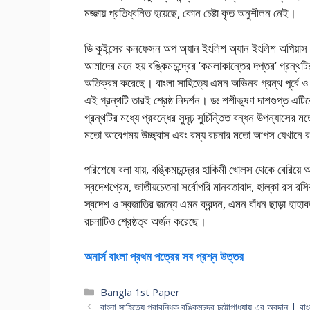
মজ্জায় প্রতিধ্বনিত হয়েছে, কোন চেষ্টা কৃত অনুশীলন নেই।
ডি কুইন্সের কনফেসন অপ অ্যান ইংলিশ অ্যান ইংলিশ অপি
আমাদের মনে হয় বঙ্কিমচন্দ্রের ‘কমলাকান্তের দপ্তর’ গ্রন্থটি
অতিক্রম করেছে। বাংলা সাহিত্যে এমন অভিনব গ্রন্থ পূর্বে ও
এই গ্রন্থটি তারই শ্রেষ্ঠ নিদর্শন। ডঃ শশীভূষণ দাশগুপ্ত এ
গ্রন্থটির মধ্যে প্রবন্ধের সুদৃঢ় সুচিন্তিত বন্ধন উপন্যাসে
মতো আবেগময় উচ্ছ্বাস এবং রম্য রচনার মতো আপস যেখানে রসে
পরিশেষে বলা যায়, বঙ্কিমচন্দ্রের হাকিমী খোলস থেকে বেরিয়ে
স্বদেশপ্রেম, জাতীয়চেতনা সর্বোপরি মানবতাবাদ, হাল্কা রস র
স্বদেশ ও স্বজাতির জন্যে এমন ক্রন্দন, এমন বাঁধন ছাড়া হা
রচনাটিও শ্রেষ্ঠত্ব অর্জন করেছে।
অনার্স বাংলা প্রথম পত্রের সব প্রশ্ন উত্তর
Categories
Bangla 1st Paper
বাংলা সাহিত্যে প্রাবন্ধিক বঙ্কিমচন্দ্র চট্টোপাধ্যায় এর অবদান | বাংল