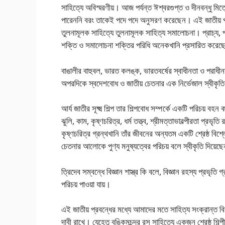
সাহিত্যে অবিস্মরণীয়। আজ পর্যন্ত ঈশ্বরগুপ্ত ও দীনবন্ধু মি
পারেননি বরং তাকেই পদে পদে অনুসরণ করেছেন। এই জাতীয় প্
তুলনামূলক সাহিত্যে তুলনামূলক সাহিত্য সমালোচনা। প্রাচ্য, 
শক্তি ও সমালোচনা শক্তির পরিধি অনেকখানি প্রসারিত করে
বাঙালীর বাহুবল, ভারত কলঙ্ক, ভারতবর্ষের স্বাধীনতা ও পরাধীনতা
অপরদিকে স্বদেশবোধ ও জাতীয় চেতনার এক নির্ভেজাল স্বীকৃত
আর্য জাতীর সূক্ষ্ম শিল্প তার শিল্পবোধ সম্পর্কে একটি পরিচয় বহন 
ঝুলি, কাম, কৃষ্ণচরিত্র, ধর্ম তত্ত্ব, শ্রীমত্তাভাবল্পীরতা প্রভৃ
কৃষ্ণচরিত্র গ্রন্থখানি তাঁর জীবনের অন্যতম একটি শ্রেষ্ঠ বিশ
চেতনার আলোকে পুণ্য মনুষ্যত্বের পরিচয় বলে স্বীকৃতি দিয়েছ
ত্রিদেব সম্বন্ধে বিজ্ঞান শাস্ত্র কি বলে, বিজ্ঞান রহস্য প্রভৃত
পরিচয় পাওয়া যায়।
এই জাতীয় প্রবন্ধের মধ্যে আমাদের মতে সাহিত্য সংক্রান্ত বিষ
দাবী রাখে। যেহেতু বঙ্কিমচন্দ্র রস সাহিত্যে একজন শ্রেষ্ঠ শিল