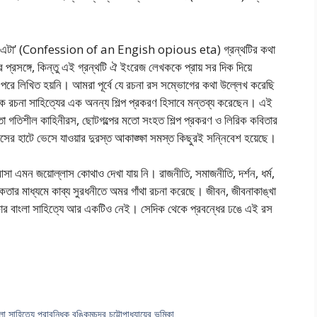
য়াস এটা’ (Confession of an Engish opious eta) গ্রন্থটির কথা
র প্রসঙ্গে, কিন্তু এই গ্রন্থটি ঐ ইংরেজ লেখককে প্রায় সর দিক দিয়ে
 পরে লিখিত হয়নি। আমরা পূর্বে যে রচনা রস সম্ভোগের কথা উল্লেখ করেছি
টিকে রচনা সাহিত্যের এক অনন্য শিল্প প্রকরণ হিসাবে মন্তব্য করেছেন। এই
র মতো গতিশীল কাহিনীরস, ছোটগল্পের মতো সংহত শিল্প প্রকরণ ও লিরিক কবিতার
র হাটে ভেসে যাওয়ার দুরস্ত আকাঙ্ক্ষা সমস্ত কিছুরই সন্নিবেশ হয়েছে।
 আসা এমন জয়োল্লাস কোথাও দেখা যায় নি। রাজনীতি, সমাজনীতি, দর্শন, ধর্ম,
সিকতার মাধ্যমে কাব্য সুরধনীতে অমর গাঁথা রচনা করেছে। জীবন, জীবনাকাঙ্খা
হাকার বাংলা সাহিত্যে আর একটিও নেই। সেদিক থেকে প্রবন্ধের ঢঙে এই রস
া সাহিত্যে প্রাবন্ধিক বঙ্কিমচন্দ্র চট্টোপাধ্যায়ের ভূমিকা