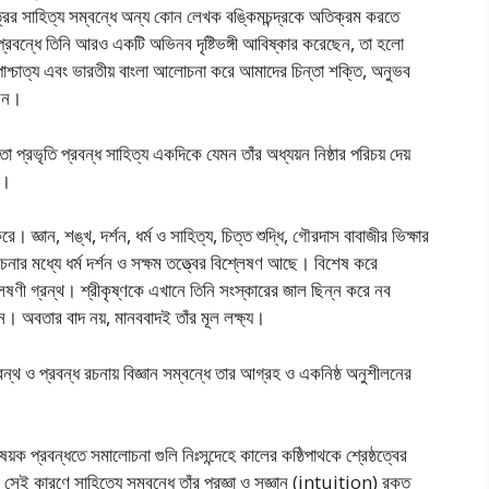
ত্রের সাহিত্য সম্বন্ধে অন্য কোন লেখক বঙ্কিমচন্দ্রকে অতিক্রম করতে
রবন্ধে তিনি আরও একটি অভিনব দৃষ্টিভঙ্গী আবিষ্কার করেছেন, তা হলো
পাশ্চাত্য এবং ভারতীয় বাংলা আলোচনা করে আমাদের চিন্তা শক্তি, অনুভব
ছেন।
 প্রভৃতি প্রবন্ধ সাহিত্য একদিকে যেমন তাঁর অধ্যয়ন নিষ্ঠার পরিচয় দেয়
ি।
করে। জ্ঞান, শঙ্খ, দর্শন, ধর্ম ও সাহিত্য, চিত্ত শুদ্ধি, গৌরদাস বাবাজীর ভিক্ষার
তি রচনার মধ্যে ধর্ম দর্শন ও সক্ষম তত্ত্বের বিশ্লেষণ আছে। বিশেষ করে
্লেষণী গ্রন্থ। শ্রীকৃষ্ণকে এখানে তিনি সংস্কারের জাল ছিন্ন করে নব
েন। অবতার বাদ নয়, মানববাদই তাঁর মূল লক্ষ্য।
ি গ্রন্থ ও প্রবন্ধ রচনায় বিজ্ঞান সম্বন্ধে তার আগ্রহ ও একনিষ্ঠ অনুশীলনের
য়ক প্রবন্ধতে সমালোচনা গুলি নিঃসন্দেহে কালের কষ্ঠিপাথকে শ্রেষ্ঠত্বের
্পী সেই কারণে সাহিত্যে সম্বন্ধে তাঁর প্রজ্ঞা ও সজ্ঞান (intuition) রক্ত