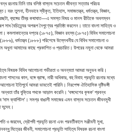
রবন্ধ রচনায় তিনি তার বলিষ্ঠ বাস্তব সচেতন জীবন্ত সত্তার পরিচয়
বরং তুলনা, হীনভাবে স্বীকৃত, ইতিহাস, সমাজতত্ত্ব, ধর্মতত্ত্ব, বিজ্ঞান,
গ্ধচ্ছটা, ব্যঙ্গের তীব্র কষাঘাত—এ সমস্ত বিষয় ও মানস রীতিকে অবলম্বন
প সাধ বৈচিত্র্যের অপরূপ নৈপুণ্যের প্রতিষ্ঠা করলেন। তাতে বাংলা সাহিত্য ও
লো। কমলাকান্তের দপ্তর (১৮৭৫), বিজ্ঞান রহস্য (১৮৭৫) বিবিধ সমালোচনা
 (১৮৮৬), ধর্মতত্ত্ব (১৮৮৮) পরিশেষে উল্লেখনীয় যে বিবিধ সমালোচনা ও
গ নামে অধুনা আমাদের কাছে প্রকাশিত ও প্রচারিত। উপরের নমুনা থেকে আমরা
 ও সাহিত্য বিষয়ক বিবিধ আলোচনা গভীরতা ও অনন্যতা আমরা অনুভব করি।
া শাসনের কাল, বঙ্গে ব্রাহ্ম, নারী অধিকার, বহু বিবাহ প্রভৃতি রচনার মধ্যে
 আলোচনা ইতিপূর্বে আমরা ভাবতেই পারিনি। নিরপেক্ষ ঐতিহাসিক দৃষ্টিভঙ্গী
অন্ধতা তাঁর যুক্তির পথকে আড়াল করেনি। ‘বঙ্গদেশের কৃষক’ প্রবন্ধ
 ‘দাস ক্যাপিটল’। সমগ্র বাঙালী সমাজের এমন বাস্তব সচেতন জীবনমুখী
া সন্দেহ।
পতি ও জয়দেব, দ্রৌপদী প্রভৃতি রচনা এবং পরবর্তীকালে সঞ্জীবনী সুধা,
দীনবন্ধু মিত্রের জীবনী, সমালোচনা প্রভৃতি সাহিত্য বিষয়ক রচনা বাংলা