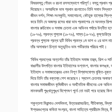
বিষয়বস্তু গৌরব ও রচনা রসসম্ভোগে পরিপূর্ণ। বস্তু প্রধান প্
দিয়েছেন। অপরদিকে ভাব প্রধান রচনাতেও তিনি সমান সিদ্ধহস্ত। 
জীবন দর্শন, শিক্ষা-সংস্কৃতি, সমালোচনা, কৌতুক হাস্যের স্নি
করে তিনি যে অজস্র রসের ধারা ভাব প্রকাশের যে অনবদ্ধ শিল্পরূ
বাংলার রুচিবোধ ও সমাজ চেতনা এক অভিনব পর্যায়ে উন্নীত হ
(১৮৭৬), প্রবন্ধ পুস্তক (১৮৭৯), সাম্য (১৮৭৯), কৃষ্ণচরিত্র
প্রবন্ধ পুস্তক গ্রন্থ দুটি বিবিধ প্রবন্ধ ১ম ভাগ ও ২য় ভা
তাঁর অসাধারণ চিন্তা অনুভূতিও ভাব গভীরতার পরিচয় পাই।
‘বিবিধ প্রবন্ধের অন্তর্গত তাঁর ইতিহাস সমাজ তত্ত্ব, শিল্প
বাঙালীর উৎপত্তি বাংলার ইতিহাসের ভগ্নাংশ, বাংলার কলঙ্ক, বাংল
ইতিহাস ও সমাজতত্ত্বের এমন নিপূণ বিশ্বাসযোগ্য যুক্তি-যুক্ত
দিয়ে তিনি তাঁর বক্তব্য পেশ করেছেন। স্বদেশ চেতনার অকারণ 
বাংলার সমাজজীবন কৃষিজীবন ও অর্থনৈতিক জীবনের এক অভিনব
মানবদরদী পুঙ্খানুপুঙ্খ বিশ্লেষণ পূর্বে তো নয়ই পরে হয়েছে কিন
শকুন্তলা মিরান্দাও দেসদিমনা, উত্তররামচরিত, গীতিকাব্য, বিদ্যা
ঈশ্বরগুপ্তের কবিতা সংগ্রহ, বাংলা সাহিত্যে প্যারীচাদ মিত্র, 