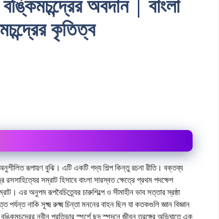
 বঙ্কিমচন্দ্রের অবদান | বাংলা
চন্দ্রের কৃতিত্ব
অনুশীলিত রূপায়ণ বুঝি। এটি একটি গদ্য শিল্প কিন্তু রচনা রীতি। বক্তব্য
্দ্র রসসাহিত্যের সম্রাট হিসাবে বাংলা সারস্বত ক্ষেত্রে প্রথম পদক্ষেপ
াট। এর অনুপম রূপবৈচিত্র্যের চারুশিল্পে ও সীমাহীন ভাব সত্তার স্রষ্ঠা
র্যন্ত নাকি সূক্ষ্ম রুক্ষ্ম চিন্তা মননের বাহন ছিল যা কতকগুলি জ্ঞান বিজ্ঞান
বঙ্কিমচন্দ্রের নবীন প্রতিভার স্পর্শে ছন্দ স্পন্দনে জীবন তরঙ্গের অভিঘাতে এক