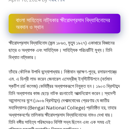
বাংলা সাহিত্যে নাট্যকার ক্ষীরোদপ্রসাদ বিদ্যাবিনোদের
অবদান ও স্থান
ক্ষীরোদপ্রসাদ বিদ্যাবিনোদ (জন্ম ১৮৬৩, মৃত্যু ১৯২৭) একাধারে বিজ্ঞানের
ছাত্র ও অধ্যাপক এবং সাহিত্যিক। সাহিত্যিক পরিচয়টিই মুখ্য। তিনি
বিখ্যাত নাট্যকার।
তাঁহার কৌলিক উপাধি বন্দ্যোপাধ্যায়। নিষ্ঠাবান ব্রাহ্মণ-পুত্র, রসায়নশাস্ত্রে
এম. এ ডিগ্রী লাভ করেন জেনারেল এসেম্রীজ্ ইন্‌স্টিটিউশনে (বর্তমান
স্কটিশ চার্চ কলেজ) কেমিষ্ট্রির অধ্যাপকরূপে নিযুক্ত হন। ১৯০৩ খ্রিস্টাব্দে
তিনি অধ্যাপনার কাজ ছেড়ে নাটক রচনাতেই আত্মনিয়োগ করেন। স্বদেশী
আন্দোলনের যুগে (১৯০৬ খ্রিস্টাব্দে) দেশাত্মবোধের প্রেরণায় যে জাতীয়
মহাবিদ্যালয় (Bengal National College) প্রতিষ্ঠিত হয়, তাহার
অধ্যাপকবর্গের তালিকায় ক্ষীরোদপ্রসাদ বিদ্যাবিনোদের নামও দেখা যায়।
তিনি বঙ্গীয় সাহিত্য পরিষদেরও বিশিষ্ট সভ্য ছিলেন এবং এক সময় এই