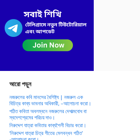
আরো পড়ুন
নজরুলের কবি মানসের বৈশিষ্ট্য | নজরুল এক
বিচিত্র কাব্য ভাবনার অধিকারী, –আলোচনা করো।
পঠিত কবিতা অবলম্বনে নজরুলের দেশাত্মবোধ বা
স্বদেশপ্রেমের পরিচয় দাও।
নিরুদ্দেশ যাত্রা কবিতার কাব্যশৈলী বিচার করো।
‘নিরুদ্দেশ যাত্রা চিত্র গীতের মেলবন্ধন গঠিত’
-আলোচনা করো।