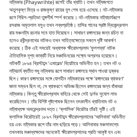
নাট্যকার (Phaywrihte) রূপেই তাঁর খ্যাতি। তখন নাট্যজগতে
অতুলকৃষ্ণ মিত্র ও রাজকৃষ্ণ রায়ের যুগ শেষ হয়ে এসেছে। নট-নাট্যকার
রূপে গিরিশ-প্রতিভা তুঙ্গশীর্ষ স্পর্শ করেছে। নট-নাট্যকার নাট্যাচার্যরূপে
রসরাজ অমৃতলাল বসুও তখন লব্ধপ্রতিষ্ঠ। হাসির গানের স্রষ্টা দ্বিজেন্দ্রলাল
রায় মঞ্চনাট্য রচনার সবে হাত দিয়েছেন। সাধারণ রঙ্গালয়ের জন্য রচিত না
হলেও রবীন্দ্রনাথের নাটকও তখন সাহিত্যক্ষেত্রে সকলে দৃষ্টি আকর্ষণ
করেছে। ঠিক এই সময়েই অধ্যাপক ক্ষীরোদপ্রসাদ ‘ফুলশয্যা’ নাটক
ঐতিহাসিক দৃশ্য কাব্যটি নিয়ে মঞ্চাভিনয়ের লক্ষ্যে অগ্রসর হয়েছেন।
নাটকটি ১৮৯৪ খ্রিস্টাব্দে ‘এমারেল্ড’ থিয়েটারে অভিনীত হন। তখন নট ও
নাট্যচার্য ব্যতীত শুধু নাট্যকার রূপে সাধারণ রঙ্গালয়ে স্থান পাওয়া দুষ্কর
ছিল। কারণ রঙ্গালয়ের সঙ্গে যোগহীন নাট্যকারের পক্ষে ‘রঙ্গালয়ের ব্যাকরণ’
জানা সম্ভব ছিল না, সে ব্যাকরণে অভিজ্ঞ ছিলেন রঙ্গালয়ের জন্য বাঁধাধরা
নাট্যকার। কিন্তু ক্ষীরোদপ্রসাদ বাহিরে থেকে সেই দুর্লভ সুযোগ লাভ
করেছিলেন। তাঁর বিশিষ্ট পৃষ্টপোষক ছিলেন তৎকালীন খ্যাতিনাম নট ও
নাট্যাধ্যক্ষ অমরেন্দ্রনাথ দত্ত। ‘ক্লাসিক’ থিয়েটার তাঁরই সৃষ্টি। এই
ক্লাসিক থিয়েটারেই ১৮৯৭ খ্রিস্টাব্দে ক্ষীরোদপ্রসাদের ‘আলিবাবা’ অভিনীত
হয় এবং নাট্যকার রূপে তাঁর নাম ছড়িয়ে পড়ে। আলিবাবার মঞ্চসাফল্যে
তখনকার মঞ্চাধ্যক্ষদের অনেকেই ক্ষীরোদপ্রসাদের প্রতি আকৃষ্ট হন এবং