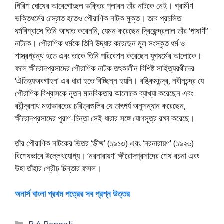
গিরিশ ঘোষের আবেগোচ্ছল ভক্তির প্লাবন তাঁর নাটকে নেই। গ্রামীণ
ভক্তিধর্মের স্রোেত হতেও পৌরাণিক নাটক মুক্ত। তবে প্রচলিত
ধর্মবিশ্বাসে তিনি আঘাত করেননি, যেমন করেছেন দ্বিজেন্দ্রলাল তাঁর ‘পাষাণী’
নাটকে। পৌরাণিক ধর্মকে তিনি উদ্ধার করেছেন মূল সংস্কৃত ধর্ম ও
শাস্ত্রগ্রন্থ হতে এবং তাকে তিনি পরিবেশন করেছেন যুগধর্মের আলোকে।
ফলে ক্ষীরোদপ্রসাদের পৌরাণিক নাটক তৎকালীন বিশিষ্ট সাহিত্যরথীদের
‘ঐতিহ্যঅবগাহন’ এর ধারা হতে বিচ্ছিন্ন হয়নি। বঙ্কিমচন্দ্র, নবীনচন্দ্র যে
পৌরাণিক বিশ্বাসকে নূতন মানবিকতার আলোকে ব্যাখ্যা করেছেন এবং
রবীন্দ্রনাথ মহাভারতের চরিত্রগুলির যে তাৎপর্য অনুসন্ধান করেছেন,
ক্ষীরোদপ্রসাদের পুরাণ-চিন্তা সেই ধারার সঙ্গে যোগসূত্র রক্ষা করেছে।
তাঁর পৌরাণিক নাটকের ভিতর ‘ভীষ্ম’ (১৯১৩) এবং ‘নরনারায়ণ’ (১৯২৬)
বিশেষভাবে উল্লেখযোগ্য। ‘নরনারায়ণ’ ক্ষীরোদপ্রসাদের শেষ রচনা এবং
উহা তাঁহার প্রৌঢ় চিন্তার ফসল।
অনার্স বাংলা প্রথম পত্রের সব প্রশ্ন উত্তর
Categories