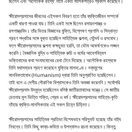
ছিলেন এবং ‘অলৌকিক রহস্য’ নামে একটি মাসিকপত্রও প্রকাশ করেছেন।
ক্ষীরোদপ্রসাদের জীবনের এইসকল বিবরণ হতে তাঁর ব্যক্তিজীবন সম্পর্কে
একটি ধারণা পাওয়া যায়। তিনি একই সঙ্গে ছিলেন রসায়নশাস্ত্র ও
রসশাস্ত্রবিদ। তাঁর ভিতর বিজ্ঞানের যুক্তি, বিশ্লেষণ প্রণালি ও সিদ্ধান্ত
গ্রহণ পদ্ধতির সঙ্গে যুক্ত হয়েছিল সাহিত্যিক কল্পনা, সৌন্দর্য ও রসবোধ।
ফলে ক্ষীরোদপ্রসাদের কল্পনা কক্ষচ্যুত হয়নি, তা ভৌম আকর্ষণকেও লঙ্ঘন
করেনি। বৈজ্ঞানিক বুদ্ধি ও সাহিত্যিক রুচি ও ধর্মের আবেগবিহ্বল
ভক্তিবাদের কথা সংযমবোধের রেখা টেনে দিয়েছে। অলৌকিক রহস্যকে
তিনি যথাসম্ভব গ্রহণ করেছেন যুক্তির মানদণ্ডে। নব্যযুগের
মানবিকতাবোধ (Humanism) দ্বারা তিনি অনুপ্রাণিত হয়েছিলেন।
তাই বলে এ দেশীয় পৌরাণিক বিশ্বাসকেও তিনি অবজ্ঞা করেননি। সর্বোপরি
ক্ষীরোদপ্রসাদ উদ্বুদ্ধ হয়েছিলেন বলিষ্ঠ জাতীয়তাবাদের মন্ত্রে। সে জাতীয়
চেতনার মূল ভিত্তি শক্তি, প্রেম ও ধর্ম। ক্ষীরোদপ্রসাদের সাহিত্য-কৃতি
তাঁহার ব্যক্তি-মানসিকতার এই সকল চিহ্নে চিহ্নিত।
ক্ষীরোদপ্রসাদের সাহিত্যিক প্রতিভা বিশেষভাবে পরিস্ফুট হয়েছে তাঁর নাট্য
নিবন্ধে। তিনি কিছু কাব্য-কবিতা ও উপন্যাসও রচনা করেছেন। কিন্তু