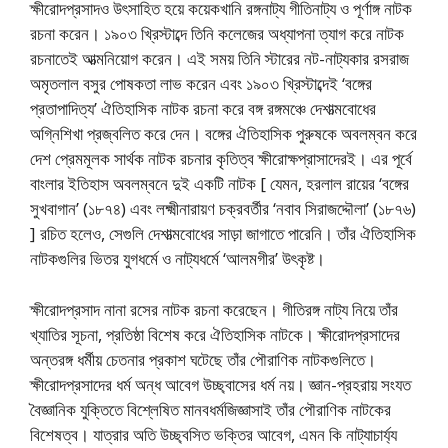
ক্ষীরোদপ্রসাদও উৎসাহিত হয়ে কয়েকখানি রঙ্গনাট্য গীতিনাট্য ও পূর্ণাঙ্গ নাটক
রচনা করেন। ১৯০৩ খ্রিস্টাব্দে তিনি কলেজের অধ্যাপনা ত্যাগ করে নাটক
রচনাতেই আত্মনিয়োগ করেন। এই সময় তিনি স্টারের নট-নাট্যকার রসরাজ
অমৃতলাল বসুর পোষকতা লাভ করেন এবং ১৯০৩ খ্রিস্টাব্দেই ‘বঙ্গের
প্রতাপাদিত্য’ ঐতিহাসিক নাটক রচনা করে বঙ্গ রঙ্গমঞ্চে দেশাত্মবোধের
অগ্নিশিখা প্রজ্বলিত করে দেন। বঙ্গের ঐতিহাসিক পুরুষকে অবলম্বন করে
দেশ প্রেমমূলক সার্থক নাটক রচনার কৃতিত্ব ক্ষীরোক্ষপ্রাসাদেরই। এর পূর্বে
বাংলার ইতিহাস অবলম্বনে দুই একটি নাটক [ যেমন, হরলাল রায়ের ‘বঙ্গের
সুখবাগান’ (১৮৭৪) এবং লক্ষ্মীনারায়ণ চক্রবর্তীর ‘নবাব সিরাজদ্দৌলা’ (১৮৭৬)
] রচিত হলেও, সেগুলি দেশাত্মবোধের সাড়া জাগাতে পারেনি। তাঁর ঐতিহাসিক
নাটকগুলির ভিতর যুগধর্মে ও নাট্যধর্মে ‘আলমগীর’ উৎকৃষ্ট।
ক্ষীরোদপ্রসাদ নানা রসের নাটক রচনা করেছেন। গীতিরঙ্গ নাট্য নিয়ে তাঁর
খ্যাতির সূচনা, প্রতিষ্ঠা বিশেষ করে ঐতিহাসিক নাটকে। ক্ষীরোদপ্রসাদের
অন্তরঙ্গ ধর্মীয় চেতনার প্রকাশ ঘটেছে তাঁর পৌরাণিক নাটকগুলিতে।
ক্ষীরোদপ্রসাদের ধর্ম অন্ধ আবেগ উচ্ছ্বাসের ধর্ম নয়। জ্ঞান-প্রহরায় সংযত
বৈজ্ঞানিক যুক্তিতে বিশ্লেষিত মানবধর্মজিজ্ঞাসাই তাঁর পৌরাণিক নাটকের
বিশেষত্ব। যাত্রার অতি উচ্ছ্বসিত ভক্তির আবেগ, এমন কি নাট্যাচার্য্য