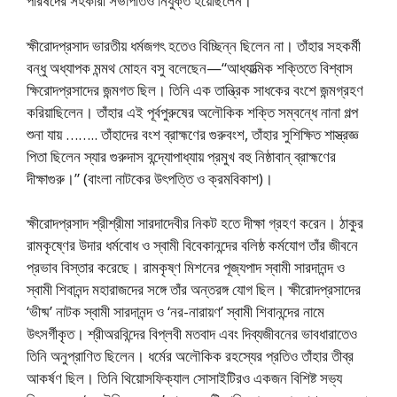
পরিষদের সহকারী সভাপতিও নিযুক্ত হয়েছিলেন।
ক্ষীরোদপ্রসাদ ভারতীয় ধর্মজগৎ হতেও বিচ্ছিন্ন ছিলেন না। তাঁহার সহকর্মী
বন্ধু অধ্যাপক মন্মথ মোহন বসু বলেছেন—“আধ্যাত্মিক শক্তিতে বিশ্বাস
ক্ষিরোদপ্রসাদের জন্মগত ছিল। তিনি এক তান্ত্রিক সাধকের বংশে জন্মগ্রহণ
করিয়াছিলেন। তাঁহার এই পূর্বপুরুষের অলৌকিক শক্তি সম্বন্ধে নানা গল্প
শুনা যায় …….. তাঁহাদের বংশ ব্রাহ্মণের গুরুবংশ, তাঁহার সুশিক্ষিত শাস্ত্রজ্ঞ
পিতা ছিলেন স্যার গুরুদাস বন্দ্যোপাধ্যায় প্রমুখ বহু নিষ্ঠাবান্ ব্রাহ্মণের
দীক্ষাগুরু।” (বাংলা নাটকের উৎপত্তি ও ক্রমবিকাশ)।
ক্ষীরোদপ্রসাদ শ্রীশ্রীমা সারদাদেবীর নিকট হতে দীক্ষা গ্রহণ করেন। ঠাকুর
রামকৃষ্ণের উদার ধর্মবোধ ও স্বামী বিবেকানন্দের বলিষ্ঠ কর্মযোগ তাঁর জীবনে
প্রভাব বিস্তার করেছে। রামকৃষ্ণ মিশনের পূজ্যপাদ স্বামী সারদানন্দ ও
স্বামী শিবানন্দ মহারাজদের সঙ্গে তাঁর অন্তরঙ্গ যোগ ছিল। ক্ষীরোদপ্রসাদের
‘ভীষ্ম’ নাটক স্বামী সারদানন্দ ও ‘নর-নারায়ণ’ স্বামী শিবানন্দের নামে
উৎসর্গীকৃত। শ্রীঅরবিন্দের বিপ্লবী মতবাদ এবং দিব্যজীবনের ভাবধারাতেও
তিনি অনুপ্রাণিত ছিলেন। ধর্মের অলৌকিক রহস্যের প্রতিও তাঁহার তীব্র
আকর্ষণ ছিল। তিনি থিয়োসফিক্যাল সোসাইটিরও একজন বিশিষ্ট সভ্য