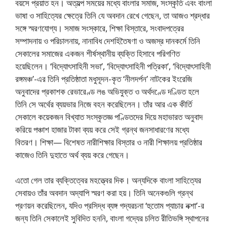
বয়সে প্রয়াত হন। অত্যল্প সময়ের মধ্যে বাংলার সমাজ, সংস্কৃতি এবং বাংলা
ভাষা ও সাহিত্যের ক্ষেত্রে তিনি যে অবদান রেখে গেছেন, তা আজও শ্রদ্ধার
সঙ্গে স্মরণযোগ্য। সমাজ সংস্কারে, শিক্ষা বিস্তারে, সংবাদপত্রের
সম্পাদনায় ও পরিচালনায়, নানাবিধ দেশহিতৈষণা ও অজস্র দানকর্মে তিনি
সেকালের সমাজের একজন শীর্ষস্থানীয় ব্যক্তি হিসাবে পরিগণিত
হয়েছিলেন। ‘বিদ্যোৎসাহিনী সভা’, ‘বিদ্যোৎসাহিনী পত্রিকা’, ‘বিদ্যোৎসাহিনী
রঙ্গমঞ্চ’-এর তিনি প্রতিষ্ঠাতা মধুসূদন-কৃত ‘নীলদর্পন’ নাটকের ইংরেজি
অনুবাদের প্রকাশক রেভারেণ্ড লঙ অভিযুক্ত ও অর্থদণ্ডে দণ্ডিত হলে
তিনি সে অর্থের ব্যয়ভার নিজে বহন করেছিলেন। তাঁর আর এক কীর্তি
সেকালে কয়েকজন বিখ্যাত সংস্কৃতজ্ঞ পণ্ডিতদের দিয়ে মহাভারত অনুবাদ
করিয়ে পঞ্চাশ হাজার টাকা ব্যয় করে সেই গ্রন্থ জনসাধারণের মধ্যে
বিতরণ। শিক্ষা— বিশেষত নারীশিক্ষার বিস্তার ও নারী শিক্ষালয় প্রতিষ্ঠার
কাজেও তিনি দুহাতে অর্থ ব্যয় করে গেছেন।
এতো গেল তার ব্যক্তিত্বের মহত্ত্বের দিক। অন্যদিকে বাংলা সাহিত্যের
সেবায়ও তাঁর অবদান অদ্যাপি স্মরণ করা হয়। তিনি অনেকগুলি গ্রন্থ
প্রণয়ন করেছিলেন, যদিও প্রসিদ্ধ ব্যঙ্গ গদ্যরচনা ‘হুতোম প্যাচার নক্শা’-র
জন্য তিনি সেকালেই সুবিদিত হননি, বাংলা গদ্যের চলিত রীতিভঙ্গি স্থাপনের