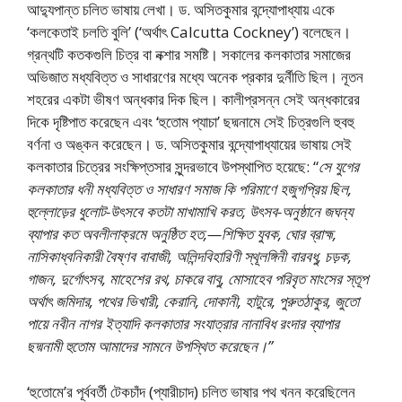
আদ্যুপান্ত চলিত ভাষায় লেখা। ড. অসিতকুমার বন্দ্যোপাধ্যায় একে
‘কলকেতাই চলতি বুলি’ (‘অর্থাৎ Calcutta Cockney’) বলেছেন।
গ্রন্থটি কতকগুলি চিত্র বা নক্শার সমষ্টি। সকালের কলকাতার সমাজের
অভিজাত মধ্যবিত্ত ও সাধারণের মধ্যে অনেক প্রকার দুর্নীতি ছিল। নূতন
শহরের একটা ভীষণ অন্ধকার দিক ছিল। কালীপ্রসন্ন সেই অন্ধকারের
দিকে দৃষ্টিপাত করেছেন এবং ‘হুতোম প্যাচা’ ছদ্মনামে সেই চিত্রগুলি হুবহু
বর্ণনা ও অঙ্কন করেছেন। ড. অসিতকুমার বন্দ্যোপাধ্যায়ের ভাষায় সেই
কলকাতার চিত্রের সংক্ষিপ্তসার সুন্দরভাবে উপস্থাপিত হয়েছে: “
সে যুগের
কলকাতার ধনী মধ্যবিত্ত ও সাধারণ সমাজ কি পরিমাণে হজুগপ্রিয় ছিল,
হুল্লোড়ের ধুলোট-উৎসবে কতটা মাখামাখি করত, উৎসব-অনুষ্ঠানে জঘন্য
ব্যাপার কত অবলীলাক্রমে অনুষ্ঠিত হত,—শিক্ষিত যুবক, ঘোর ব্রাহ্ম,
নাসিকাধ্বনিকারী বৈষ্ণব বাবাজী, অলিন্দবিহারিণী স্থূলঙ্গিনী বারবধু, চড়ক,
গাজন, দুর্গোৎসব, মাহেশের রথ, চাকৱে বাবু, মোসাহেব পরিবৃত মাংসের স্তূপ
অর্থাৎ জমিদার, পথের ভিখারী, কেরানি, দোকানী, হাটুরে, পুরুতঠাকুর, জুতো
পায়ে নবীন নাগর ইত্যাদি কলকাতার সংযাত্রার নানাবিধ রংদার ব্যাপার
ছদ্মনামী হুতোম আমাদের সামনে উপস্থিত করেছেন।”
‘হুতোমে’র পূর্ববর্তী টেকচাঁদ (প্যারীচাদ) চলিত ভাষার পথ খনন করেছিলেন