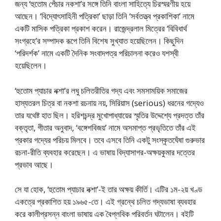
জন্য ‘হুতোম পেঁচার নকশা’র সঙ্গে তিনি বাংলা সাহিত্যে চিরস্মরণীয় হয়ে
আছেন। ‘বিদ্যোৎসাহিনী পত্রিকা’ ছাড়া তিনি ‘সর্বতত্ত্ব প্রকাশিকা’ নামে
একটি মাসিক পত্রিকা প্রকাশ করেন। রাজেন্দ্রলাল মিত্রের ‘বিবিধার্থ
সংগ্রহে’র সম্পাদক রূপে তিনি বিশেষ সুখ্যাত হয়েছিলেন। কিছুদিন
‘পরিদর্শক’ নামে একটি দৈনিক সংবাদপত্র পরিচালনা করেও যশস্বী
হয়েছিলেন।
‘হুতোম প্যাচার নক্শা’র লঘু চলিতরীতির গদ্য এবং সমসাময়িক সমাজের
হাস্যতরল চিত্র বা নকশা রচনায় নয়, সিরিয়াস (serious) ধরনের গদ্যেও
তার যথেষ্ট হাত ছিল। হরিশচন্দ্র মুখোপাধ্যায়ের স্মৃতির উদ্দেশ্যে প্রদত্ত তাঁর
বক্তৃতা, গীতার অনুবাদ, ‘বঙ্গেশবিজয়’ নামে অসমাপ্ত প্রভৃতিতে তাঁর এই
প্রকার গদ্যের পরিচয় মিলবে। তবে এসবে তিনি একটু সংস্কৃতঘেঁষা গুরুভার
রচনা-রীতি ব্যবহার করেছেন। এ ভাষায় বিদ্যাসাগর-অক্ষয়কুমার দত্তের
প্রভাব আছে।
সে যা হোক, ‘হুতোম প্যাচার নক্শা’-ই তার অক্ষয় কীর্তি। এটির ১ম-২য় খণ্ড
একত্রে প্রকাশিত হয় ১৯৬৫-তে। এই গ্রন্থে চলিত গদ্যভাষা ব্যবহার
করে কালীপ্রসন্ন বাংলা ভাষায় এক বৈপ্লবিক পরিবর্তন ঘটালেন। বইটি