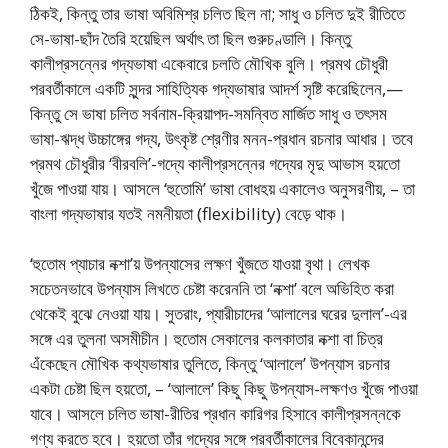
ঠিকই, কিন্তু তার ভাষা অবিমিশ্র চলিত ছিল না; সাধু ও চলিত দুই রীতিতে
সে-ভাষা-ছাঁদ তৈরি হয়েছিল অর্থাৎ তা ছিল গুরুচণ্ডালি। কিন্তু
কালীপ্রসন্নের গদ্যভাষা একেবারে চলতি মৌখিক বুলি। প্রমথ চৌধুরী
পরবর্তীকালে একটি সুন্দর সাহিত্যিক গদ্যভাষার আদর্শ সৃষ্টি করেছিলেন,—
কিন্তু সে ভাষা চলিত সর্বনাম-ক্রিয়াপদ-সমন্বিত মার্জিত সাধু ও তৎসম
ভাষা-ঋদ্ধ উচ্চাঙ্গের গদ্য, উৎকৃষ্ট শ্রেণীর মনন-প্রধান রচনার আধার। তবে
প্রমথ চৌধুরীর ‘বীরবলি’-গদ্যে কালীপ্রসন্নের গদ্যের মৃদু আভাস হয়তো
খুঁজে পাওয়া যায়। আসলে ‘হুতোমি’ ভাষা বোধহয় একালেও অনুসরণীয়, – তা
বাংলা গদ্যভাষার যতই নমনীয়তা (flexibility) বেড়ে থাক।
‘হুতোম প্যাচার নক্শা’য় উপন্যাসের লক্ষণ খুঁজতে যাওয়া বৃথা। লেখক
সচেতনভাবে উপন্যাস লিখতে চেষ্টা করেননি তা ‘নক্শা’ বলে অভিহিত করা
থেকেই বুঝে নেওয়া যায়। সুতরাং, প্যারীচাদের ‘আলালের ঘরের দুলাল’-এর
সঙ্গে এর তুলনা অসমীচীন। হুতোম সেকালের কলকাতার নক্শা বা চিত্র
এঁকেছেন মৌখিক কথ্যভাষার তুলিতে, কিন্তু ‘আলালে’ উপন্যাস রচনার
একটা চেষ্টা ছিল হয়তো, – ‘আলালে’ কিছু কিছু উপন্যাস-লক্ষণও খুঁজে পাওয়া
যাবে। আসলে চলিত ভাষা-রীতির প্রধান কারিগর হিসাবে কালীপ্রসন্নকে
গণ্য করতে হবে। হয়তো তাঁর গদ্যের সঙ্গে পরবর্তীকালের বিবেকানন্দের