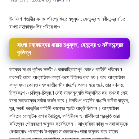
উনবিংশ শতাব্দীর সমাজ পরিপ্রেক্ষিতে মধুসূদন, হেমচন্দ্র ও নবীনচন্দ্র রচিত
বাংলা মহাকাব্যগুলির পরিচয় দাও।
বাংলা মহাকাব্যের ধারায় মধুসূদন, হেমচন্দ্র ও নবীনচন্দ্রের
কৃতিত্ব
কাব্যের মধ্যে পূর্বাপর সঙ্গতি ও ধারাবাহিকতাপূর্ণ কোনও কাহিনী পরিবেষণ
করলেই তাকে আখ্যায়িকা-কাব্য’-রূপে চিহ্নিত করা হয়। আর আখ্যায়িকা
কাব্য যখন কোনও মহৎ জাতীয় জীবনাদর্শের আধার হয়ে ওঠে, তার বর্ণনায়,
চিত্রকল্পে ও চরিত্র-চিত্রণে সেই ভাবসমুন্নতি উদ্ভাসিত হয়, তখনই সেই
রচনা মহাকাব্যের মর্যাদা অর্জন করে। উনবিংশ শতাব্দীর বাঙালি কবিরা বায়ুরন,
মুর, স্কট প্রভৃতির কাহিনী-কাব্যের প্রতি আকৃষ্ট ছিলেন। আখ্যায়িকা
কবিতার রােমান্টিক কল্পনা বৈচিত্র্য, কাহিনীরস ও নাটকীয়তা প্রভৃতি তারা
কবিত্বের গৌরবরূপে অনুভব করেছিলেন। আখ্যায়িকা কাব্য ও মহাকাব্যকে
দেশাত্মবােধ-প্রকাশের উপযুক্ত মাধ্যমরূপেও তারা অনুভব করে তাদের