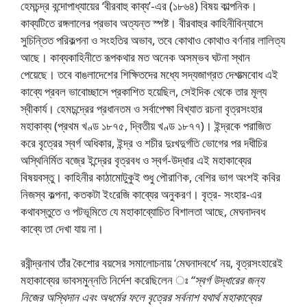
হেমচন্দ্র বন্দোপাধ্যায়ের ‘বীরবাহু কাব্য’-এর (১৮৬৪) বিষয় কাল্পনিক।
কাব্যটিতে রঙ্গলালের প্রভাব অত্যন্ত স্পষ্ট। বীরবাহুর কাহিনীবিন্যাসে
সুচিন্তিত পরিকল্পনা ও সংহতির অভাব, তবে কোথাও কোথাও বর্ণনার লালিত্য
আছে। কাব্যকাহিনীতে রূপকথার মত অনেক অসম্ভব ঘটনা স্থান
পেয়েছে। তবে বাঙলাদেশের শিক্ষিতদের মধ্যে সদ্যজাগ্রত দেশাত্মবােধ এই
কাব্যে প্রবল ভাবােচ্ছাসে প্রকাশিত হয়েছিল, সেইদিক থেকে তার মূল্য
স্বীকার্য। হেমচন্দ্রের প্রধানতম ও সর্বাপেক্ষা বিখ্যাত রচনা বৃত্রসংহার
মহাকাব্য (প্রথম খণ্ড ১৮৭৫, দ্বিতীয় খণ্ড ১৮৭৭)। ইন্দ্রকে পরাজিত
করে বৃত্রের স্বর্গ অধিকার, ইন্দ্র ও শচীর দুঃখদুর্গতি ভােগের পর দধীচির
অস্থিনির্মিত বজ্রে ইন্দ্রের বৃত্রবধ ও স্বর্গ-উদ্ধার এই মহাকাব্যের
বিষয়বস্তু। কাহিনীর কাঠামােটুকুই শুধু পৌরাণিক, বেশির ভাগ অংশই কবির
নিজস্ব কল্পনা, কতকটা ইংরেজি কাব্যের অনুকরণ। বৃত্র- সংহার-এর
কথাবস্তুতে ও পটভূমিতে যে মহাকাব্যোচিত বিশালতা আছে, মেঘনাদবধ
কাব্যে তা দেখা যায় না।
রবীন্দ্রনাথ তাঁর কৈশাের বয়সের সমালােচনায় ‘মেঘনাদবধে’ নয়, বৃত্রসংহারেই
মহাকাব্যের ভাবসমুন্নতি নির্দেশ করেছিলেন ঃ
“স্বর্গ উদ্ধারের জন্য
নিজের অস্থিদান এবং অধর্মের ফলে বৃত্রের সর্বনাশ যথার্থ মহাকাব্যের