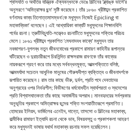
শ্বাসযতি ও অর্থতির যান্ত্রিক ঐক্যবন্ধনকে ভেঙে মিল্টনের ‘ব্ল্যাঙ্ক ভার্সে’র
অনুসরণে ‘অমিত্রাক্ষর ছন্দ’ সৃষ্টি করেছেন। তাঁর ১৮৬০ খ্রীষ্টাব্দে প্রকাশিত
বর্ণনাময় কাব্য তিলােত্তমাসম্ভব’কে মধুসূদন নিজেই Epicling বা
মহাকাব্যিকা’ বলেছেন। এই আখ্যায়িকা কাব্যটি মধুসূদনের শিক্ষানবিশি
পর্বের রচনা। ত্রুটিবিচ্যুতি-সত্ত্বেও রচনাটিতে মধুসূদনের শক্তির পরিচয়
মেলে। ১৮৬১ খ্রীষ্টাব্দে প্রকাশিত ‘মেঘনাদবধ কাব্যে’ মধুসূদন তার
নবজাগরণ-যুগলব্ধ নতুন জীবনবােধের প্রকাশে রামায়ণ কাহিনীর রূপান্তর
ঘটিয়েছেন ও দুরাচারীরূপে চিরনিন্দিত রাক্ষসরাজ রাবণকে তাঁর কাব্যের
নায়করূপে গ্রহণ করে তার মধ্যে সর্ববন্ধনমুক্ত, আত্মশক্তিতে বলিষ্ঠ,
আত্মমর্যাদা সচেতন আধুনিক মানুষের পৌরুষদীপ্ত ব্যক্তিত্ব ও জীবনাদর্শকে
রূপায়িত করেছেন। রাম তার কাছে ভীরু, দুর্বল, প্রতি পদে দেবতাদের
অনুগ্রহের ওপর নির্ভরশীল; বিভীষণের ধর্মবােধহীন স্বার্থপরতা ও স্বদেশের
প্রতি বিশ্বাসঘাতকতা তাঁর কাছে অমার্জনীয় অপরাধ। মানবহৃদয়ের সর্বপ্রকার
অনুভূতির প্রকাশে অমিত্রাক্ষর ছন্দের শক্তি সংশয়াতীতরূপে প্রমাণিত।
হােমরের ইলিয়দ, ভার্জিলের এনেইদ, দান্তে, তাসসাে ও মিল্টনের মহাকাব্য,
বাল্মীকির রামায়ণ ইত্যাদি রচনা থেকে ভাব, বিষয়বস্তু ও প্রকাশকলা আহরণ
করে মধুসূদনই ভাষায় যথার্থ মহাকাব্য রচনায় সফল হয়েছিলেন।