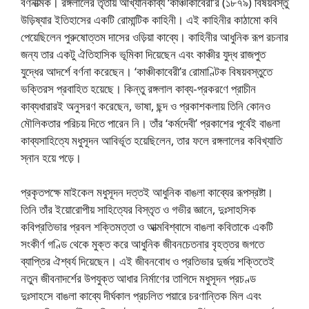
বর্ণনাত্মক। রঙ্গলালের তৃতীয় আখ্যানকাব্য ‘কাঞ্চীকাবেরী’র (১৮৭৯) বিষয়বস্তু
উড়িষ্যার ইতিহাসের একটি রােমান্টিক কাহিনী। এই কাহিনীর কাঠামাে কবি
পেয়েছিলেন পুরুষােত্তম দাসের ওড়িয়া কাব্যে। কাহিনীর আধুনিক রূপ রচনার
জন্য তার একটু ঐতিহাসিক ভূমিকা দিয়েছেন এবং কাঞ্চীর যুদ্ধ রাজপুত
যুদ্ধের আদর্শে বর্ণনা করেছেন। ‘কাঞ্চীকাবেরী’র রােমাণ্টিক বিষয়বস্তুতে
ভক্তিরস প্রবাহিত হয়েছে। কিন্তু রঙ্গলাল কাব্য-প্রকরণে প্রাচীন
কাব্যধারারই অনুসরণ করেছেন, ভাষা, ছন্দ ও প্রকাশকলায় তিনি কোনও
মৌলিকতার পরিচয় দিতে পারেন নি। তাঁর ‘কর্মদেবী’ প্রকাশের পূর্বেই বাঙলা
কাব্যসাহিত্যে মধুসূদন আবির্ভূত হয়েছিলেন, তার ফলে রঙ্গলালের কবিখ্যাতি
স্নান হয়ে পড়ে।
প্রকৃতপক্ষে মাইকেল মধুসূদন দত্তই আধুনিক বাঙলা কাব্যের রূপস্রষ্টা।
তিনি তাঁর ইয়ােরােপীয় সাহিত্যের বিস্তৃত ও গভীর জ্ঞানে, দুঃসাহসিক
কবিপ্রতিভার প্রবল শক্তিমত্তা ও আত্মবিশ্বাসে বাঙলা কবিতাকে একটি
সংকীর্ণ গণ্ডি থেকে মুক্ত করে আধুনিক জীবনচেতনার বৃহত্তর জগতে
ব্যাপ্তির ঐশ্বর্য দিয়েছেন। এই জীবনবােধ ও প্রতিভার দুর্জয় শক্তিতেই
নতুন জীবনাদর্শের উপযুক্ত আধার নির্মাণের তাগিদে মধুসূদন প্রচণ্ড
দুঃসাহসে বাঙলা কাব্যে দীর্ঘকাল প্রচলিত পয়ারে চরণান্তিক মিল এবং