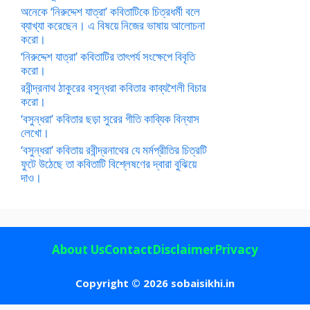
অনেকে ‘নিরুদ্দেশ যাত্রা’ কবিতাটিকে চিত্রধর্মী বলে
ব্যাখ্যা করেছেন। এ বিষয়ে নিজের ভাষায় আলোচনা
করো।
‘নিরুদ্দেশ যাত্রা’ কবিতাটির তাৎপর্য সংক্ষেপে বিবৃতি
করো।
রবীন্দ্রনাথ ঠাকুরের বসুন্ধরা কবিতার কাব্যশৈলী বিচার
করো।
‘বসুন্ধরা’ কবিতার ছড়া সুরের গীতি কাব্যিক বিন্যাস
লেখো।
‘বসুন্ধরা’ কবিতায় রবীন্দ্রনাথের যে মর্মপ্রীতির চিত্রটি
ফুটে উঠেছে তা কবিতাটি বিশ্লেষণের দ্বারা বুঝিয়ে
দাও।
About Us
Contact
Disclaimer
Privacy
Copyright © 2026 sobaisikhi.in