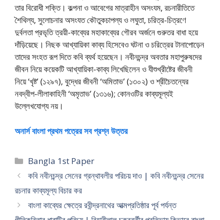
তার বিরােধী শক্তি। কল্পনা ও আবেগের মাত্রাহীন অসংযম, রচনারীতিতে
শৈথিল্য, সুলােচনার অসংযত কৌতুকচাপল্য ও লঘুতা, চরিত্র-চিত্রণে
দুর্বলতা প্রভৃতি ত্রয়ী-কাব্যের মহাকাব্যের গৌরব অর্জনে গুরুতর বাধা হয়ে
দাঁড়িয়েছে। নিছক আখ্যায়িকা কাব্য হিসেবেও ঘটনা ও চরিত্রের টানাপােড়েন
তাদের সংহত রূপ দিতে কবি ব্যর্থ হয়েছেন। নবীনচন্দ্র অবতার মহাপুরুষদের
জীবন নিয়ে কয়েকটি আখ্যায়িকা-কাব্য লিখেছিলেন ও যীশুখ্রীষ্টের জীবনী
নিয়ে ‘খৃষ্ট’ (১২৯৭), বুদ্ধের জীবনী ‘অমিতাভ’ (১৩০২) ও শ্রীচৈতন্যের
নবদ্বীপ-লীলাকাহিনী ‘অমৃতাভ’ (১৩১৬); কোনওটির কাব্যমূল্যই
উল্লেখযােগ্য নয়।
অনার্স বাংলা প্রথম পত্রের সব প্রশ্ন উত্তর
Categories
Bangla 1st Paper
কবি নবীনচন্দ্র সেনের গ্রন্থাবলীর পরিচয় দাও | কবি নবীনচন্দ্র সেনের
রচনার কাব্যমূল্য বিচার কর
বাংলা কাব্যের ক্ষেত্রে রবীন্দ্রনাথের আত্মপ্রতিষ্ঠার পূর্ব পর্যন্ত
গীতিকবিতার ধারাটির পরিচয় | বিহারীলাল চক্রবর্তীর প্রতিভায় কিভাবে বাংলা