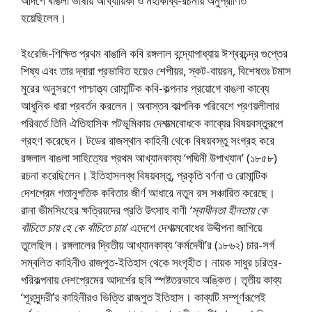
আদর্শে বাঙলা ভাষায় আখ্যায়িকা ও মহাকাব্য-রচনায় অনুপ্রাণিত
হয়েছিলেন।
ইংরেজি-শিক্ষিত প্রথম বাঙালি কবি রঙ্গলাল বন্দ্যোপাধ্যায় ঈশ্বরচন্দ্র গুপ্তের
শিষ্য এবং তার দ্বারা প্রভাবিত হয়েও শেপীয়র, স্কট-বায়রন, বিশেষতঃ টমাস
মুরের অনুসরণে পাশ্চাত্ত্য রােমান্টিক কবি-কল্পনার প্রয়ােগে বাঙলা কাব্যে
আধুনিক ধারা প্রবর্তন করলেন। অবাস্তব কাল্পনিক পরিবেশে প্রণয়লীলার
পরিবর্তে তিনি ঐতিহাসিক পটভূমিকায় দেশাত্মবােধকে কাব্যের বিষয়বস্তুরূপে
গ্রহণ করেছেন। টডের রাজস্থান কাহিনী থেকে বিষয়বস্তু সংগ্রহ করে
রঙ্গলাল বাঙলা সাহিত্যের প্রথম আখ্যানকাব্য ‘পদ্মিনী উপাখ্যান’ (১৮৫৮)
রচনা করেছিলেন। ইতিহাসলব্ধ বিষয়বস্তু, প্রকৃতি বর্ণনা ও রােমান্টিক
দেশপ্রেম গতানুগতিক কবিতার জীর্ণ আধারে নতুন রস সঞ্চারিত করেছে।
রানা ভীমসিংহের ক্ষত্রিয়দের প্রতি উৎসাহ বাণী
‘স্বাধীনতা হীনতায় কে
বাঁচিতে চায় হে কে বাঁচিতে চায়’
এদেশে দেশাত্মবােধের উদ্দীপনা জাগিয়ে
তুলেছিল। রঙ্গলালের দ্বিতীয় আখ্যানকাব্য ‘কর্মদেবী’র (১৮৬২) চার-সর্গ
সম্বলিত কাহিনীও রাজপুত-ইতিহাস থেকে সংগৃহীত। নায়ক সাধুর চরিত্র-
পরিকল্পনায় দেশপ্রেমের আদর্শের ছবি স্পষ্টতরভাবে অঙ্কিত। তৃতীয় কাব্য
‘শূরসুন্দরী’র কাহিনীরও ভিত্তি রাজপুত ইতিহাস। কাব্যটি সম্পূর্ণরূপেই