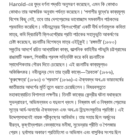
Harold-এর যুদ্ধ বর্ণনা পদ্ধতি অনুসরণ করেছেন, এমন কি কোথাও
কোথাও তার আক্ষরিক অনুবাদ পর্যন্ত করেছেন। ‘পলাশীর যুদ্ধে’র কাব্যমূল্য
বিশেষ কিছু নেই, তবে তার দেশপ্রেমের ভাবােচ্ছাস সমকালীন পাঠকদের
প্রভাবিত করেছিল। নবীনচন্দ্রের ‘ক্লিওপেট্রা’ একটি দীর্ঘ বর্ণনামূলক কবিতা
মাত্র, কবি দ্বিচারিণী ক্লিওপেট্রার প্রতি পাঠকের সহানুভূতি আকর্ষণের
চেষ্টা করেছেন, রচনাটির বিশেষত্ব মাত্র এইটুকুই। ‘রঙ্গমতী’ (১৮৮০)
স্কুটের আদর্শে রচিত আখ্যায়িকা কাব্য, কাল্পনিক কাহিনীর পটভূমি চট্টগ্রামের
রাঙামাটি অঞ্চল, শিবাজীর প্রসঙ্গ সন্নিবিষ্ট করে কবি রচনাটিকে
স্বাদেশিকতার গৌরব দিতে চেয়েছেন। এই রচনাটির কাব্যমূল্যও
অকিঞ্চিৎকর। নবীনচন্দ্র সেন তার ত্রয়ী কাব্যে—’রৈবতক’ (১৮৮৬),
‘কুরুক্ষেত্র’ (১৮৯৩) ও ‘প্রভাস’ (১৮৯৬)-এ ঐক্যবদ্ধ অখণ্ড ভারতবর্ষের
জাতীয়তার আদর্শের মূর্তি তুলে ধরতে চেয়েছিলেন। বিষয়বস্তুতে
মহাকাব্যোচিত বিশালতা লক্ষণীয়। তিনটি কাব্যের কেন্দ্রীয় ঘটনা যথাক্রমে
সুভদ্রাহরণ, অভিমন্যবধ ও যদুবংশ ধ্বংস। নিষ্কাম ধর্ম ও নিষ্কাম প্রেমের
সূত্রে আর্য-অনার্যের ঐক্যবন্ধন এবং অথণ্ড হিন্দুসংস্কৃতির প্রতিষ্ঠা। এই
উদ্দেশ্যসাধনেই নায়ক শ্রীকৃষ্ণের আবির্ভাব। তার সহায় ছিল অর্জুনের
বীরত্ব, কৃষ্ণদ্বৈপায়ন বেদব্যাসের মনীষা, সুভেদ্রার প্রীতি ও শৈলজার
প্রেম। দুর্বাসার অকারণ প্রতিহিংসা ও অভিমান এবং বাসুকির সংশয় ছিল