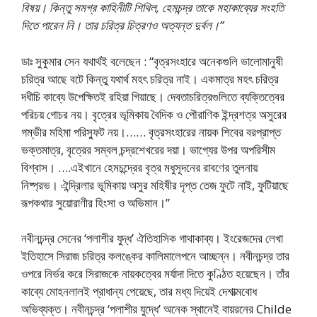
বিষয়। কিন্তু সমগ্র কাহিনীটি শিথিল, হেমচন্দ্র তাকে মহাকাব্যের সংহতি
দিতে পারেন নি। তার চরিত্র চিত্রণও অত্যন্ত দুর্বল।”
ডাঃ সুকুমার সেন যথার্থই বলেছেন : “বৃত্রসংহারে অনেকগুলি ভালােমানুষী
চরিত্র আছে বটে কিন্তু যথার্থ মহৎ চরিত্র নাই। একমাত্র মহৎ চরিত্র
দধীচি কাব্যে উপেক্ষিতই রহিয়া গিয়াছে। দেবতাচরিত্রগুলিতে ব্যক্তিত্বের
পরিচয় গােচর নয়। বৃত্রের ভূমিকায় বৈদিক ও পৌরাণিক ইন্দ্রশত্র অসুরের
গম্ভীর মহিমা পরিস্ফুট নয়।…… বৃত্রসংহারের নায়ক শিবের বরপ্রাপ্ত
ভক্তমাত্র, বৃত্রের সম্বল চন্দ্রশেখরের দয়া। ভাগ্যের উপর অপরিসীম
বিশ্বাস। ….এইখানে হেমচন্দ্রের বৃত্র মধুসূদনের রাবণের তুলনায়
নিষ্প্রভ। ঐন্দ্রিলার ভূমিকায় অসুর মহিষীর দৃপ্ত তেজ ফুটে নাই, ফুটিয়াছে
রূপকথার সুয়ােরাণীর হিংসা ও অভিমান।”
নবীনচন্দ্র সেনের ‘পলাশীর যুদ্ধ’ ঐতিহাসিক গাথাকাব্য। ইংরেজদের লেখা
ইতিহাসে সিরাজ চরিত্র কলঙ্কের কালিমালেপনে আচ্ছন্ন। নবীনচন্দ্র তার
ওপরে নির্ভর করে সিরাজকে নায়কত্বের মর্যাদা দিতে কুণ্ঠিত হয়েছেন। তাঁর
কাব্যে মােহনলালই প্রাধান্য পেয়েছে, তার মধ্য দিয়েই দেশাত্মবােধ
অভিব্যক্ত। নবীনচন্দ্র ‘পলাশীর যুদ্ধে’ অনেক স্থানেই বায়রনের Childe