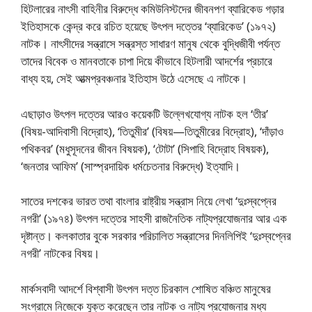
হিটলারের নাৎসী বাহিনীর বিরুদ্ধে কমিউনিস্টদের জীবনপণ ব্যারিকেড গড়ার
ইতিহাসকে কেন্দ্র করে রচিত হয়েছে উৎপল দত্তের ‘ব্যারিকেড’ (১৯৭২)
নাটক। নাৎসীদের সন্ত্রাসে সন্ত্রস্ত সাধারণ মানুষ থেকে বুদ্ধিজীবী পর্যন্ত
তাদের বিবেক ও মানবতাকে চাপা দিয়ে কীভাবে হিটলারী আদর্শের প্রচারে
বাধ্য হয়, সেই আত্মপ্রবঞ্চনার ইতিহাস উঠে এসেছে এ নাটকে।
এছাড়াও উৎপল দত্তের আরও কয়েকটি উল্লেখযােগ্য নাটক হল ‘তীর’
(বিষয়-আদিবাসী বিদ্রোহ), ‘তিতুমীর’ (বিষয়—তিতুমীরের বিদ্রোহ), ‘দাঁড়াও
পথিকবর’ (মধুসূদনের জীবন বিষয়ক), ‘টোটা’ (সিপাহি বিদ্রোহ বিষয়ক),
‘জনতার আফিম’ (সাস্প্রদায়িক ধর্মচেতনার বিরুদ্ধে) ইত্যাদি।
সাতের দশকের ভারত তথা বাংলার রাষ্ট্রীয় সন্ত্রাস নিয়ে লেখা ‘দুঃস্বপ্নের
নগরী’ (১৯৭৪) উৎপল দত্তের সাহসী রাজনৈতিক নাট্যপ্রযােজনার আর এক
দৃষ্টান্ত। কলকাতার বুকে সরকার পরিচালিত সন্ত্রাসের দিনলিপিই ‘দুঃস্বপ্নের
নগরী’ নাটকের বিষয়।
মার্কসবাদী আদর্শে বিশ্বাসী উৎপল দত্ত চিরকাল শােষিত বঞ্চিত মানুষের
সংগ্রামে নিজেকে যুক্ত করেছেন তার নাটক ও নাট্য প্রযােজনার মধ্য