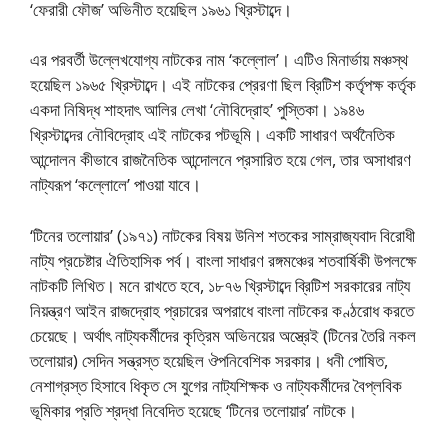
‘ফেরারী ফৌজ’ অভিনীত হয়েছিল ১৯৬১ খ্রিস্টাব্দে।
এর পরবর্তী উল্লেখযােগ্য নাটকের নাম ‘কল্লোল’। এটিও মিনার্ভায় মঞ্চস্থ
হয়েছিল ১৯৬৫ খ্রিস্টাব্দে। এই নাটকের প্রেরণা ছিল ব্রিটিশ কর্তৃপক্ষ কর্তৃক
একদা নিষিদ্ধ শাহদাৎ আলির লেখা ‘নৌবিদ্রোহ’ পুস্তিকা। ১৯৪৬
খ্রিস্টাব্দের নৌবিদ্রোহ এই নাটকের পটভূমি। একটি সাধারণ অর্থনৈতিক
আন্দোলন কীভাবে রাজনৈতিক আন্দোলনে প্রসারিত হয়ে গেল, তার অসাধারণ
নাট্যরূপ ‘কল্লোলে’ পাওয়া যাবে।
‘টিনের তলোয়ার’ (১৯৭১) নাটকের বিষয় উনিশ শতকের সাম্রাজ্যবাদ বিরােধী
নাট্য প্রচেষ্টার ঐতিহাসিক পর্ব। বাংলা সাধারণ রঙ্গমঞ্চের শতবার্ষিকী উপলক্ষে
নাটকটি লিখিত। মনে রাখতে হবে, ১৮৭৬ খ্রিস্টাব্দে ব্রিটিশ সরকারের নাট্য
নিয়ন্ত্রণ আইন রাজদ্রোহ প্রচারের অপরাধে বাংলা নাটকের কণ্ঠরােধ করতে
চেয়েছে। অর্থাৎ নাট্যকর্মীদের কৃত্রিম অভিনয়ের অস্ত্রেই (টিনের তৈরি নকল
তলােয়ার) সেদিন সন্ত্রস্ত হয়েছিল ঔপনিবেশিক সরকার। ধনী পােষিত,
নেশাগ্রস্ত হিসাবে ধিকৃত সে যুগের নাট্যশিক্ষক ও নাট্যকর্মীদের বৈপ্লবিক
ভূমিকার প্রতি শ্রদ্ধা নিবেদিত হয়েছে ‘টিনের তলােয়ার’ নাটকে।