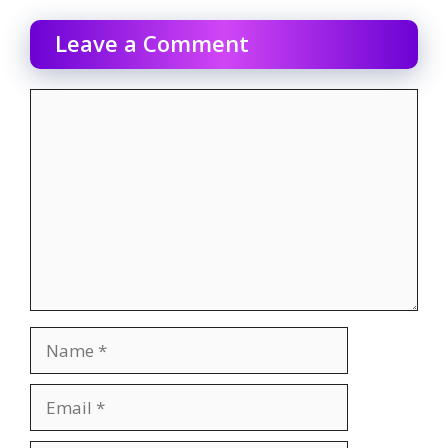
Leave a Comment
Comment
Name
Email