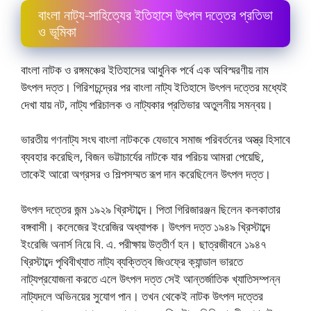
বাংলা নাট্য-সাহিত্যের ইতিহাসে উৎপল দত্তের প্রতিভা
ও ভূমিকা
বাংলা নাটক ও রঙ্গমঞ্চের ইতিহাসের আধুনিক পর্বে এক অবিস্মরণীয় নাম
উৎপল দত্ত। গিরিশচন্দ্রের পর বাংলা নাট্য ইতিহাসে উৎপল দত্তের মধ্যেই
দেখা যায় নট, নাট্য পরিচালক ও নাট্যকার প্রতিভার অতুলনীয় সমন্বয়।
ভারতীয় গণনাট্য সংঘ বাংলা নাটককে যেভাবে সমাজ পরিবর্তনের অস্ত্র হিসাবে
ব্যবহার করেছিল, বিজন ভট্টাচার্যের নাটকে যার পরিচয় আমরা পেয়েছি,
তাকেই আরাে অগ্রসর ও শিল্পসম্মত রূপ দান করেছিলেন উৎপল দত্ত।
উৎপল দত্তের জন্ম ১৯২৯ খ্রিস্টাব্দে। পিতা গিরিজারঞ্জন ছিলেন কলকাতার
বঙ্গবাসী। কলেজের ইংরেজির অধ্যাপক। উৎপল দত্ত ১৯৪৯ খ্রিস্টাব্দে
ইংরেজি অনার্স নিয়ে বি. এ. পরীক্ষায় উত্তীর্ণ হন। ছাত্রজীবনে ১৯৪৭
খ্রিস্টাব্দে পৃথিবীখ্যাত নাট্য ব্যক্তিত্ব জিওফ্রে ক্যান্ডাল ভারতে
নাট্যপ্রযােজনা করতে এলে উৎপল দত্ত সেই আন্তর্জাতিক খ্যাতিসম্পন্ন
নাট্যদলে অভিনয়ের সুযােগ পান। তখন থেকেই নাটক উৎপল দত্তের