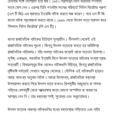
চেতনার সঙ্গে ওতপ্রাত হয়ে যায়। ১৯৫১ খ্রিস্টাব্দে তিনি ভারতীয় গণনাট্য
সংঘে যােগ দেন। এরপর তিনি গণনাট্য সংঘের পরিবর্তে ‘লিটল থিয়েটার গ্রুপ’
(এল টি জি)-এর ব্যানারে ইংরেজি নাটক করতে শুরু করেন। পরে এল টি জি
বাংলা নাটক প্রযােজনা করতে থাকে। ১৯৬৯ থেকে উৎপল দত্ত স্থাপন করে
‘পিপলস লিটল থিয়েটার’ (পি এল টি)।
বাংলা রাজনৈতিক নাটকের ইতিহাস সুপ্রাচীন। নীলদর্পণ থেকেই এই
রাজনৈতিক নাটকের সূচনা। কিন্তু উৎপল দত্তকে বলতে হয় অবিমিশ্র
রাজনৈতিক নাট্যকার। তাঁর সমস্ত নাটকের মধ্যেই থাকে সচেতন উদ্দেশ্য।
পূর্ণাঙ্গ, একাঙ্ক, পথনাটক ইত্যাদি মিলে উৎপল দত্তের নাটকের সংখ্যা প্রায়
সন্তরটি। বিষয়বস্তুর দিক থেকেও নাটকগুলি বিচিত্র, কিন্তু রাজনৈতিক
দৃষ্টিভঙ্গি সর্বত্রই সেখানে অতন্দ্র থেকেছে। মৌলিক এই নাটকগুলি ছাড়াও
আছে অসংখ্য অনুবাদ নাটক। আরাে উল্লেখ্য, রাজনৈতিক বক্তব্য
উপস্থাপন করতে গিয়ে উৎপল দত্ত কখনও শিল্পসৃষ্টির অজুহাতে বা শাসক
শক্তির কোপদৃষ্টি থেকে আত্মরক্ষার জন্য কোনাে অস্পষ্টতা বা অবরণের
আশ্রয় নেন নি। তার বক্তব্য স্পষ্ট, সুবােধ্য এবং অকুতােভয়।
উৎপল দত্তের অজস্র নাটকগুলির মধ্যে বক্তব্যের শক্তিতে এবং নাট্য