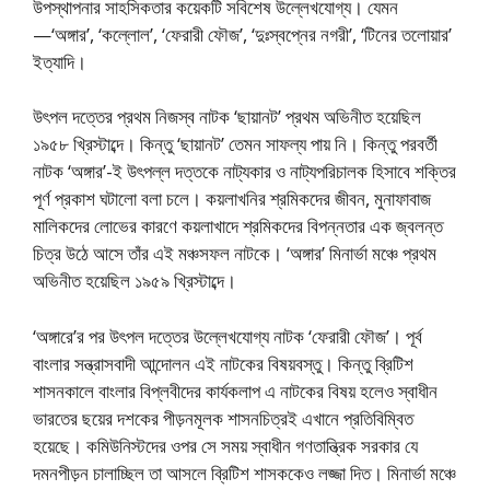
উপস্থাপনার সাহসিকতার কয়েকটি সবিশেষ উল্লেখযােগ্য। যেমন
—‘অঙ্গার’, ‘কল্লোল’, ‘ফেরারী ফৌজ’, ‘দুঃস্বপ্নের নগরী’, ‘টিনের তলােয়ার’
ইত্যাদি।
উৎপল দত্তের প্রথম নিজস্ব নাটক ‘ছায়ানট’ প্রথম অভিনীত হয়েছিল
১৯৫৮ খ্রিস্টাব্দে। কিন্তু ‘ছায়ানট’ তেমন সাফল্য পায় নি। কিন্তু পরবর্তী
নাটক ‘অঙ্গার’-ই উৎপল্ল দত্তকে নাট্যকার ও নাট্যপরিচালক হিসাবে শক্তির
পূর্ণ প্রকাশ ঘটালাে বলা চলে। কয়লাখনির শ্রমিকদের জীবন, মুনাফাবাজ
মালিকদের লােভের কারণে কয়লাখাদে শ্রমিকদের বিপন্নতার এক জ্বলন্ত
চিত্র উঠে আসে তাঁর এই মঞ্চসফল নাটকে। ‘অঙ্গার’ মিনার্ভা মঞ্চে প্রথম
অভিনীত হয়েছিল ১৯৫৯ খ্রিস্টাব্দে।
‘অঙ্গারে’র পর উৎপল দত্তের উল্লেখযােগ্য নাটক ‘ফেরারী ফৌজ’। পূর্ব
বাংলার সন্ত্রাসবাদী আন্দোলন এই নাটকের বিষয়বস্তু। কিন্তু ব্রিটিশ
শাসনকালে বাংলার বিপ্লবীদের কার্যকলাপ এ নাটকের বিষয় হলেও স্বাধীন
ভারতের ছয়ের দশকের পীড়নমূলক শাসনচিত্রই এখানে প্রতিবিম্বিত
হয়েছে। কমিউনিস্টদের ওপর সে সময় স্বাধীন গণতান্ত্রিক সরকার যে
দমনপীড়ন চালাচ্ছিল তা আসলে ব্রিটিশ শাসককেও লজ্জা দিত। মিনার্ভা মঞ্চে