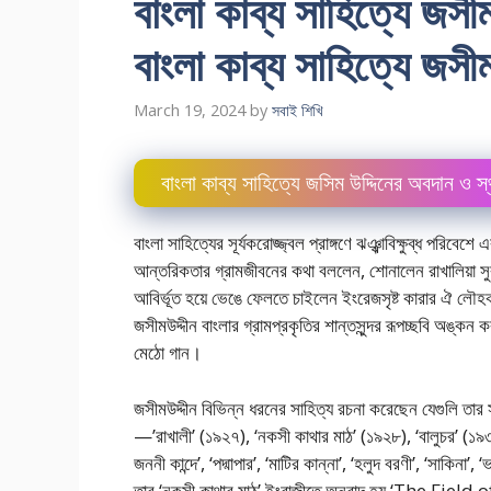
বাংলা কাব্য সাহিত্যে জসী
বাংলা কাব্য সাহিত্যে জসীম
March 19, 2024
by
সবাই শিখি
বাংলা কাব্য সাহিত্যে জসিম উদ্দিনের অবদান ও স্
বাংলা সাহিত্যের সূর্যকরোজ্জ্বল প্রাঙ্গণে ঝঞ্ঝাবিক্ষুব্ধ পরিব
আন্তরিকতার গ্রামজীবনের কথা বললেন, শোনালেন রাখালিয়া সুর। 
আবির্ভূত হয়ে ভেঙে ফেলতে চাইলেন ইংরেজসৃষ্ট কারার ঐ লৌহক
জসীমউদ্দীন বাংলার গ্রামপ্রকৃতির শান্তসুন্দর রূপচ্ছবি অঙ্কন
মেঠো গান।
জসীমউদ্দীন বিভিন্ন ধরনের সাহিত্য রচনা করেছেন যেগুলি তার সৃ
—’রাখালী’ (১৯২৭), ‘নকসী কাথার মাঠ’ (১৯২৮), ‘বালুচর’ (১৯৩৪)
জননী কান্দে’, ‘পদ্মাপার’, ‘মাটির কান্না’, ‘হলুদ বরণী’, ‘সাকি
তার ‘নকসী কাথার মাঠ’ ইংরাজীতে অনুবাদ হয় ‘The Field