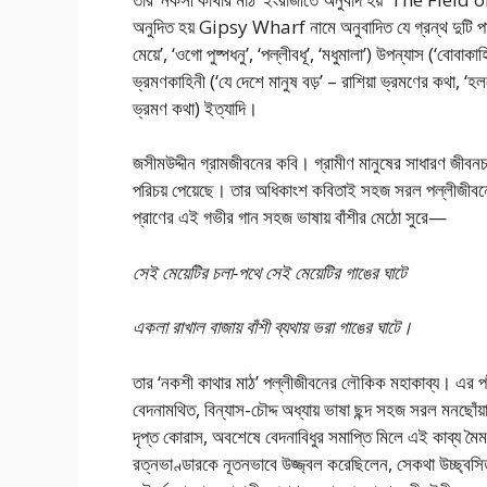
অনুদিত হয় Gipsy Wharf নামে অনুবাদিত যে গ্রন্থ দুটি পাশ
মেয়ে’, ‘ওগো পুষ্পধনু’, ‘পল্লীবধূ’, ‘মধুমালা’) উপন্যাস (‘বোবাকাহি
ভ্রমণকাহিনী (‘যে দেশে মানুষ বড়’ – রাশিয়া ভ্রমণের কথা, ‘হ
ভ্রমণ কথা) ইত্যাদি।
জসীমউদ্দীন গ্রামজীবনের কবি। গ্রামীণ মানুষের সাধারণ জীবনচর্
পরিচয় পেয়েছে। তার অধিকাংশ কবিতাই সহজ সরল পল্লীজীবনের 
প্রাণের এই গভীর গান সহজ ভাষায় বাঁশীর মেঠো সুরে—
সেই মেয়েটির চলা-পথে সেই মেয়েটির গাঙের ঘাটে
একলা রাখাল বাজায় বাঁশী ব্যথায় ভরা গাঙের ঘাটে।
তার ‘নকশী কাথার মাঠ’ পল্লীজীবনের লৌকিক মহাকাব্য। এর পটভূ
বেদনামথিত, বিন্যাস-চৌদ্দ অধ্যায় ভাষা ছন্দ সহজ সরল মনছোঁয
দৃপ্ত কোরাস, অবশেষে বেদনাবিধুর সমাপ্তি মিলে এই কাব্য মৈম
রত্নভাণ্ডারকে নূতনভাবে উজ্জ্বল করেছিলেন, সেকথা উচ্ছ্বসিত 