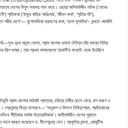
্চাত্য দেশের বিপুল সমাদর লাভ করে। এছাড়া জসিমউদ্দীন নাটক (‘বেদের
নী’) স্মৃতিকথা (‘ঠাকুর বাড়ির আঙিনায়’, ‘জীবন কথা’, ‘স্মৃতির পট’),
লদে পরীর দেশে’— যুগোলাভিয়া ভ্রমণের কথা, ‘বলো মুসাফির’– বন্দরে’–জার্মানি
যা—সুখ-দুঃখ আনন্দ বেদনা, গ্রাম বাংলার ভাবনা ঐতিহ্য তাঁর কাব্যে নিবিড়
শিল্প ভাষ্য। তার প্রথম কাব্যগ্রন্থ ‘রাখালী’র মধ্যেই বেজে উঠেছিল
মি গ্রাম-বাংলার মাঠঘাট প্রান্তর, চরিত্র চাষীর ছেলে মেয়ে, রস করুণ ও
়া। প্রেমেন্দ্র মিত্র বলেছেন— ‘অনুরাগ ও মিলনে নিবিড়প্রেম, প্রতিরোধের
নসিংহ গীতিকার সার্থক উত্তরাধিকার’। জসীমউদ্দীন দেশের পুরাতন
ভাবে ব্যক্ত করেছেন ড. দীনেশচন্দ্র সেন। প্রকৃতির বন্দনা, রোমান্টিক