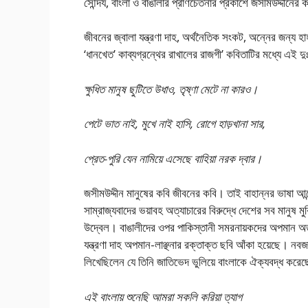
সৌন্দর্য, বাংলা ও বাঙালীর প্রাণচেতনার প্রকাশে জসীমউদ্দীনের 
জীবনের জ্বালা যন্ত্রণা দাহ, অর্থনৈতিক সংকট, অন্নের জন্য হাহাক
‘ধানখেত’ কাব্যগ্রন্থের রাখালের রাজগী’ কবিতাটির মধ্যে এই দ
ক্ষুধিত মানুষ ছুটিতে উধাও, তৃষ্ণা মেটে না কারও।
পেটে ভাত নাই, মুখে নাই হাসি, রোগে হাড়খানা সার,
প্রেত-পুরি যেন নামিয়ে এসেছে বাহিয়া নরক দ্বার।
জসীমউদ্দীন মানুষের কবি জীবনের কবি। তাই বাহান্নর ভাষা আন
সাম্রাজ্যবাদের ভয়াবহ অত্যাচারের বিরুদ্ধে দেশের সব মানুষ মু
উদ্বেল। বাঙালীদের ওপর পাকিস্তানী সমরনায়কদের অপমান অত্য
যন্ত্রণা দাহ অপমান-লাঞ্ছনার রক্তাক্ত ছবি আঁকা হয়েছে। নবজা
লিখেছিলেন যে তিনি জাতিভেদ ভুলিয়ে বাংলাকে ঐক্যবদ্ধ করেছ
এই বাংলায় শুনেছি আমরা সকলি করিয়া ত্যাগ