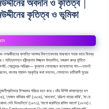
মউদ্দীনের অবদান ও কৃতিত্ব |
উদ্দীনের কৃতিত্ব ও ভূমিকা
থান
েশে এবং নগরজীবনের ক্লান্তি অবক্ষয় বিষণ্ণবেদনার মাঝখানে সহজ ভাবে বিনম্র
সাহিত্যগগনে রবীন্দ্রনাথ উজ্জ্বল উদ্ভাসিত, নজরুল রুদ্র মূর্তিতে
পাট, প্রেমেন্দ্র-অচিন্ত্য— বুদ্ধদেব শোনাচ্ছেন কল্লোলের গান—তখনই
 করলেন, বাংলার শ্যামল প্রকৃতির কথা বললেন, শোনালেন ভাটিয়ালী সুরের
জনীপ্রতিভার বিস্ময়কর পরিচয় বহন করে। তাঁর বিশিষ্ট কাব্যগ্রন্থ হল
, ‘সোজন বাদিয়ার ঘাট’ (১৯৩৪), ‘ধানখেত’, ‘রঙিলা নায়ের মাঝি’, ‘মা যে
না’, ‘ভয়াবহ সেই দিনগুলিতে’ (১৯৭১), ‘মাগো জ্বালিয়ে রাখিস আলো’ (১৯৭৪)।
 of the Embroydered Quilt’ নামে এবং ‘সোজন বান্দিয়ার ঘাট’