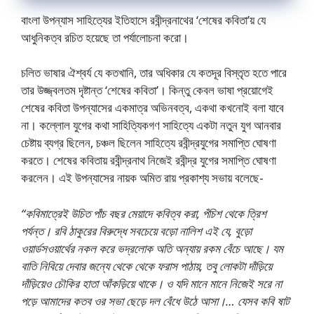
বাংলা উপন্যাস সাহিত্যের ইতিহাসে রবীন্দ্রনাথের ‘শেষের কবিতা’য় যে
আধুনিকত্ব রচিত হয়েছে তা পর্যালােচনা করাে।
চলিত ভাষার ঐশ্বর্য যে কতখানি, তার অধিকার যে কতদূর বিস্তৃত হতে পারে
তার উজ্জ্বলতম দৃষ্টান্ত ‘শেষের কবিতা’। কিন্তু কেবল ভাষা প্রয়ােগেই
শেষের কবিতা উপন্যাসের একমাত্র অভিনবত্ব, একথা কখনােই বলা যাবে
না। কল্লোল যুগের কথা সাহিত্যিকগণ সাহিত্যে একটা নতুন যুগ আনবার
চেষ্টায় ব্যগ্র ছিলেন, চঞ্চল ছিলেন সাহিত্যে রবীন্দ্রযুগের সমাপ্তি ঘােষণা
করতে। শেষের কবিতায় রবীন্দ্রনাথ নিজেই রবীন্দ্র যুগের সমাপ্তি ঘােষণা
করলেন। এই উপন্যাসের নায়ক অমিত রায় প্রকাশ্য সভায় বলেছে-
“কবিমাত্রেই উচিত পাঁচ বছর মেয়াদে কবিত্ব করা, পঁচিশ থেকে ত্রিশ
পর্যন্ত। রবি ঠাকুরের বিরুদ্ধে সবচেয়ে বড়াে নালিশ এই যে, বুড়াে
ওয়ার্ডসওয়ার্থের নকল করে ভদ্রলােক অতি অন্যায় রকম বেঁচে আছে। যম
বাতি নিবিয়ে দেবার জন্যে থেকে থেকে ফরাস পাঠায়, তবু লােকটা দাঁড়িয়ে
দাঁড়িয়েও চৌকির হাতা আঁকড়িয়ে থাকে। ও যদি মানে মানে নিজেই সরে না
পড়ে আমাদের কতব ওর সভা ছেড়ে দল বেঁধে উঠে আসা।… যেসব কবি ষাট