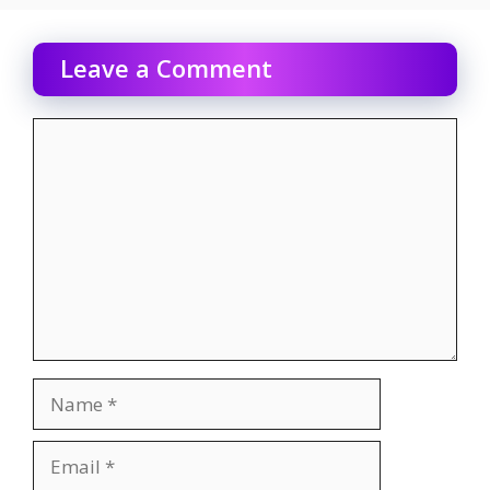
Leave a Comment
Comment
Name
Email