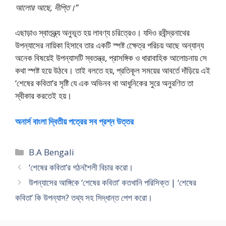
আলাের আছে, দীপ্তি।”
এছাড়াও স্বাতন্ত্র্য অনুভূত হয় লাবণ্য চরিত্রেও। যদিও রবীন্দ্রনাথের
উপন্যাসের নায়িকা হিসাবে তার একটি স্পষ্ট ক্ষেেত্র পরিচয় আছে অন্যান্য
অনেক বিষয়েই উপন্যাসটি স্বতন্ত্র, প্রাসঙ্গিক ও ধারাবাহিক আলােচনায় সে
কথা স্পষ্ট হয়ে উঠবে। তাই বলতে হয়, প্রতিকূল সময়ের আবর্তে দাঁড়িয়ে এই
‘শেষের কবিতা’র সৃষ্টি যে এক অভিনব থা আধুনিকের সুরে অনুরণিত তা
স্বীকার করতেই হয়।
অনার্স বাংলা দ্বিতীয় পত্রের সব প্রশ্ন উত্তর
Categories
B.A Bengali
‘শেষের কবিতা’র গঠনশৈলী বিচার করাে।
উপন্যাসের আঙ্গিকে ‘শেষের কবিতা’ কতখানি পরিসিক্ত | ‘শেষের
কবিতা’ কি উপন্যাস? তথ্য সহ সিদ্ধান্ত পেশ করাে।