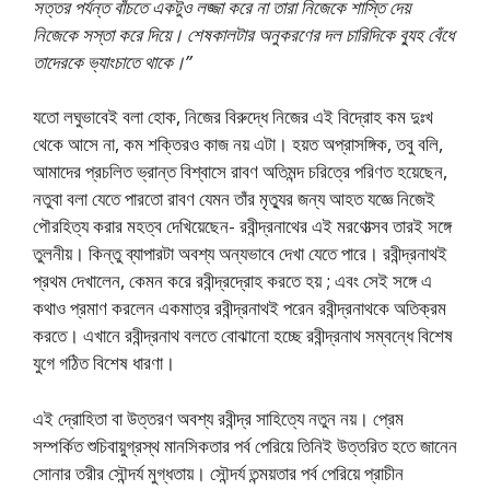
সত্তর পর্যন্ত বাঁচতে একটুও লজ্জা করে না তারা নিজেকে শাস্তি দেয়
নিজেকে সস্তা করে দিয়ে। শেষকালটার অনুকরণের দল চারিদিকে ব্যুহ বেঁধে
তাদেরকে ভ্যাংচাতে থাকে।”
যতাে লঘুভাবেই বলা হােক, নিজের বিরুদ্ধে নিজের এই বিদ্রোহ কম দুঃখ
থেকে আসে না, কম শক্তিরও কাজ নয় এটা। হয়ত অপ্রাসঙ্গিক, তবু বলি,
আমাদের প্রচলিত ভ্রান্ত বিশ্বাসে রাবণ অতিমন্দ চরিত্রে পরিণত হয়েছেন,
নতুবা বলা যেতে পারতাে রাবণ যেমন তাঁর মৃত্যুর জন্য আহত যজ্ঞে নিজেই
পৌরহিত্য করার মহত্ব দেখিয়েছেন- রবীন্দ্রনাথের এই মরণােত্সব তারই সঙ্গে
তুলনীয়। কিন্তু ব্যাপারটা অবশ্য অন্যভাবে দেখা যেতে পারে। রবীন্দ্রনাথই
প্রথম দেখালেন, কেমন করে রবীন্দ্রদ্রোহ করতে হয় ; এবং সেই সঙ্গে এ
কথাও প্রমাণ করলেন একমাত্র রবীন্দ্রনাথই পরেন রবীন্দ্রনাথকে অতিক্রম
করতে। এখানে রবীন্দ্রনাথ বলতে বােঝানাে হচ্ছে রবীন্দ্রনাথ সম্বন্ধে বিশেষ
যুগে গঠিত বিশেষ ধারণা।
এই দ্রোহিতা বা উত্তরণ অবশ্য রবীন্দ্র সাহিত্যে নতুন নয়। প্রেম
সম্পর্কিত শুচিবায়ুগ্রস্থ মানসিকতার পর্ব পেরিয়ে তিনিই উত্তরিত হতে জানেন
সােনার তরীর সৌন্দর্য মুগ্ধতায়। সৌন্দর্য তন্ময়তার পর্ব পেরিয়ে প্রাচীন