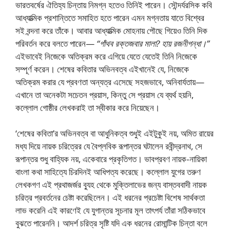
ভারতবর্ষের ঐতিহ্য চিন্তায় নিমগ্ন হতেও তিনিই পারেন। সৌন্দর্যরসিক কবি
আধ্যাত্মিক প্রশান্তিতে সমাহিত হতে পারেন এমন মগ্নতায় যাতে বিশ্বের
সই বন্দনা করে তাঁকে। আবার আধ্যাত্মিক মােহনায় পৌছে গিয়েও তিনি দিক
পরিবর্তন করে বলতে পারেন—
“গাঁথব রক্তজবার মালা? হায় রজনীগন্ধা।”
এইভাবেই নিজেকে অতিক্রম করে এগিয়ে যেতে যেতেই তিনি নিজেকে
সম্পূর্ণ করেন। শেষের কবিতার অভিনবত্ব এইখানেই যে, নিজেকে
অতিক্রম করার যে প্রবণতা অন্যত্র এসেছে সহজভাবে, অনিবার্যতায়—
এখানে তা অনেকটা সচেতন প্রয়াস, কিন্তু সে প্রয়াস যে ব্যর্থ হয়নি,
কল্লোল গােষ্ঠীর লেখকরাই তা স্বীকার করে নিয়েছেন।
‘শেষের কবিতা’র অভিনবত্ব বা আধুনিকত্ব শুধুই এইটুকুই নয়, অমিত রায়ের
মধ্য দিয়ে নায়ক চরিত্রের যে বৈপ্লবিক রূপান্তর ঘটালেন রবীন্দ্রনাথ, সে
রূপান্তর শুধু বাহ্যিক নয়, একেবারে প্রকৃতিগত। ভাবপ্রবণ নায়ক-নায়িকা
বাংলা কথা সাহিত্যে চিরদিনই আধিপত্য করেছে। কল্লোল যুগের তরুণ
লেখকগণ এই প্রথাজর্জর ব্যুহ থেকে মুক্তিলাভের জন্য বাস্তববাদী নায়ক
চরিত্র প্রবর্তনের চেষ্টা করেছিলেন। এই ধরনের প্রচেষ্টা বিশেষ সার্থকতা
লাভ করেনি এই কারণেই যে যুগান্তর সূচনার মূল তাৎপর্য তাঁরা সঠিকভাবে
বুঝতে পারেননি। আদর্শ চরিত্র সৃষ্টি যদি এক ধরনের রােমান্টিক চিন্তা বলে