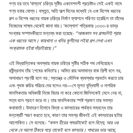
গণ্য হয় তবে ‘বাস্তব’ চরিত্র সৃষ্টির একদেশদশী প্রচেষ্টাও সেই একই নামে
গণ্য হবার যােগ্য। বস্তুত, অতি অল্প দিনের মধ্যেই যে এক বিশেষ ধরনের
গল্প ও বিশেষ ধরনের নায়ক চরিত্র নির্মাণ ফ্যাশনে পরিণত হয়েছিল তা তাঁদের
নিজেদের সাক্ষ্য থেকেই জানা যায়। ‘কল্লোল’ পত্রিকার ১৩৩৩-র ভাদ্র
সংখ্যার সম্পাদকীয়তে মন্তব্য করা হয়েছে-
“আজকাল সব গল্পগুলিই প্রায়
এক ধরনের আসে। কারখানা ও খনির কুলীদের লইয়া গল্প লেখা এখন
সংক্রামক হইয়া দাঁড়াইয়াছে।”
এই বিভ্রান্তিকর অবস্থায় নায়ক চরিত্র সৃষ্টির সঠিক পথ দেখিয়েছেন
রবীন্দ্রনাথ তাঁর ‘শেষের কবিতা’য়। অমিত রায় অসামান্য বাক শিল্পী বলে নয়,
অসাধারণ প্রণয়ী বলে নয় ; স্বতন্ত্র ও মৌলিক ব্যবস্থার প্রবর্তন করতে চায়
এবং পৃথক রুচির পরিচয় দেয় বলেও নয়—সে মূলত বুদ্ধিবাদী ও নাগরিক
মানসিকতার অধিকারী নিজে বিচার না করে কোনাে জিনিসকেই মেনে নেয় না,
সত্য বলে গ্রহণ করে না। তার মানসিকতার স্পষ্ট প্রমাণ তার সমস্ত
কথাবার্তা। উদাহরণ হিসাবে বিদ্যা ও কালচারের পার্থক্য সম্বন্ধে তার
মন্তব্যটি স্মরণ করতে হবে, কারণ তার সমগ্র জীবনই এই কালচারের ছটায়
আলোকিত। সে বলেছে-
“কমল হীরের পাথরটাকেই বলে বিদ্যে, আর ওর
থেকে যে আলাে ঠিকরে পড়ে তাকেই বলে কালচার। পাথরের ভার আছে,