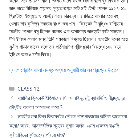
করেন, সর্বোচ্চ ১০৭ রান। পরবর্তীকালে ধারাভাষ্যকার রূপে খুব বিখ্যাত হন।
ডান হাতে মিডিয়াম প্রেসার সুব্রত গুপ্ত মোট ৪টি টেস্ট খেলেন ১৯৫৭-৬৯
খ্রিস্টাব্দে ইংল্যান্ড ও অস্ট্রেলিয়ার বিরুদ্ধে। রনজিতে বাংলার হয়ে বহু
খেলায় তার কৃতিত্ব দক্ষতায় বাংলা জয় পান। ক্রিকেট টি বুদ্ধিও বাগ্মিতায়
স্মরণীয় গোপাল বসু ছিলেন বাংলার এক অসামান্য ডানহাতি ব্যাট সাম্যান।
দীর্ঘ ইনিংস খেলার জন্য তিনি সমকালে বিখ্যাত ছিলেন। ভারতীয় দলের হয়ে
সুনীল গাভাসকারের সঙ্গে তার পার্ঠনারশিপ শ্রীলঙ্কার বিরুদ্ধে ১৯৮ রানে
ইনিংস আজও চর্চার বিষয়।
দ্বাদশ শ্রেণির বাংলা সমস্ত অধ্যায় অনুযায়ী তার সব প্রশ্নের উত্তর
Categories
CLASS 12
বাঙালির ক্রিকেট ইতিহাসের সিএস নাইডু, মন্টু ব্যানার্জি ও নীরন্দ্রচন্দ্র
চৌধুরীর অবদান আলোচনা করো ?
ভারতীয় তথা বিশ্ব ক্রিকেটের সৌরভ গঙ্গোপাধ্যায়ের ভূমিকা আলোচনা
করো? অথবা, আন্তর্জাতিক স্তরের সুনাম অর্জন, এমন একজন বাঙালি
ক্রীড়াবিদের কৃতিত্বের পরিচয় দাও?