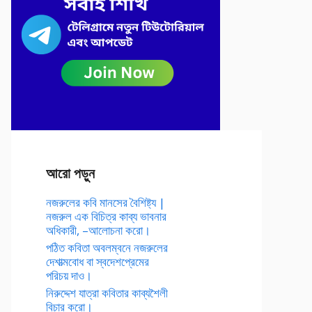
আরো পড়ুন
নজরুলের কবি মানসের বৈশিষ্ট্য |
নজরুল এক বিচিত্র কাব্য ভাবনার
অধিকারী, –আলোচনা করো।
পঠিত কবিতা অবলম্বনে নজরুলের
দেশাত্মবোধ বা স্বদেশপ্রেমের
পরিচয় দাও।
নিরুদ্দেশ যাত্রা কবিতার কাব্যশৈলী
বিচার করো।