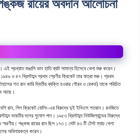
ে পঙ্কজ রায়ের অবদান আলোচনা
। এই প্রখ্যাত বাঙালি ডান হাতি ব্যাট সামান্য হিসেবে খেলা শুরু করেন।
৪৬ ও ৪৭ খ্রিস্টাব্দে প্রথম শ্রেণীর ক্রিকেট তার যাত্রা শুরু। প্রথম
াসের শত রান কারি দ্বিতীয় ব্যক্তি হওয়ার গৌরব ও রেকর্ড) তাকে পরিচিত
িত্ব আছে।
েশি রান, গিল ক্রিকেট বোলিং-এর বিরুদ্ধে দুই ইনিংসে শতরান। রনজিতে
ব্দে ভারতীয় দলের সুযোগ পান। ১৯৫৩ খ্রিস্টাব্দে নিউজিল্যান্ডের বিরুদ্ধে
স্মরণীয়। পঙ্কজ রায়ের রান ছিল ১৭৩। মোট ৪৩ টি টেস্ট ম্যাচ খেলা
ীয় দলের অধিনায়কত্ব করেন।