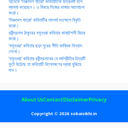
অনেকে ‘নিরুদ্দেশ যাত্রা’ কবিতাটিকে চিত্রধর্মী বলে
ব্যাখ্যা করেছেন। এ বিষয়ে নিজের ভাষায় আলোচনা
করো।
‘নিরুদ্দেশ যাত্রা’ কবিতাটির তাৎপর্য সংক্ষেপে বিবৃতি
করো।
রবীন্দ্রনাথ ঠাকুরের বসুন্ধরা কবিতার কাব্যশৈলী বিচার
করো।
‘বসুন্ধরা’ কবিতার ছড়া সুরের গীতি কাব্যিক বিন্যাস
লেখো।
‘বসুন্ধরা’ কবিতায় রবীন্দ্রনাথের যে মর্মপ্রীতির চিত্রটি
ফুটে উঠেছে তা কবিতাটি বিশ্লেষণের দ্বারা বুঝিয়ে
দাও।
About Us
Contact
Disclaimer
Privacy
Copyright © 2026 sobaisikhi.in