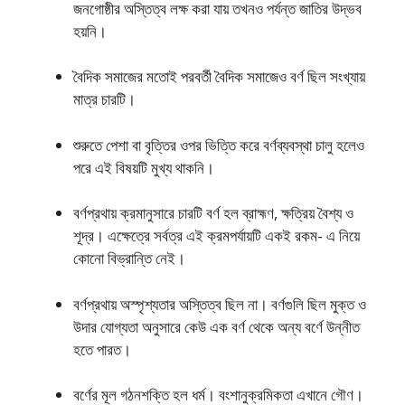
জনগােষ্ঠীর অস্তিত্ব লক্ষ করা যায় তখনও পর্যন্ত জাতির উদ্ভব
হয়নি।
বৈদিক সমাজের মতােই পরবর্তী বৈদিক সমাজেও বর্ণ ছিল সংখ্যায়
মাত্র চারটি।
শুরুতে পেশা বা বৃত্তির ওপর ভিত্তি করে বর্ণব্যবস্থা চালু হলেও
পরে এই বিষয়টি মুখ্য থাকনি।
বর্ণপ্রথায় ক্রমানুসারে চারটি বর্ণ হল ব্রাহ্মণ, ক্ষত্রিয় বৈশ্য ও
শূদ্র। এক্ষেত্রে সর্বত্র এই ক্রমপর্যায়টি একই রকম- এ নিয়ে
কোনাে বিভ্রান্তি নেই।
বর্ণপ্রথায় অস্পৃশ্যতার অস্তিত্ব ছিল না। বর্ণগুলি ছিল মুক্ত ও
উদার যােগ্যতা অনুসারে কেউ এক বর্ণ থেকে অন্য বর্ণে উন্নীত
হতে পারত।
বর্ণের মূল গঠনশক্তি হল ধর্ম। বংশানুক্রমিকতা এখানে গৌণ।