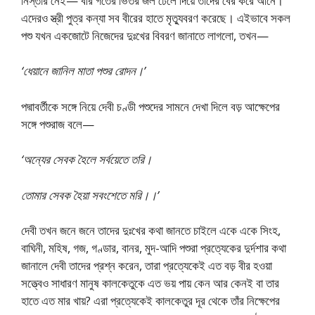
নিস্তার নেই— বীর গর্তের ভিতর জল ঢেলে দিয়ে তাদের বের করে আনে।
এদেরও স্ত্রী পুত্র কন্যা সব বীরের হাতে মৃত্যুবরণ করেছে। এইভাবে সকল
পশু যখন একজোটে নিজেদের দুঃখের বিবরণ জানাতে লাগলো, তখন—
‘ধেয়ানে জানিল মাতা পশুর রোদন।’
পদ্মাবর্তীকে সঙ্গে নিয়ে দেবী চণ্ডী পশুদের সামনে দেখা দিলে বড় আক্ষেপের
সঙ্গে পশুরাজ বলে—
‘অন্যের সেবক হৈলে সর্বয়েতে তরি।
তোমার সেবক হৈয়া সবংশেতে মরি।।’
দেবী তখন জনে জনে তাদের দুঃখের কথা জানতে চাইলে একে একে সিংহ,
বাঘিনী, মহিষ, গজ, গণ্ডার, বানর, মুদ-আদি পশুরা প্রত্যেকের দুর্দশার কথা
জানালে দেবী তাদের প্রশ্ন করেন, তারা প্রত্যেকেই এত বড় বীর হওয়া
সত্ত্বেও সাধারণ মানুষ কালকেতুকে এত ভয় পায় কেন আর কেনই বা তার
হাতে এত মার খায়? এরা প্রত্যেকেই কালকেতুর দূর থেকে তাঁর নিক্ষেপের