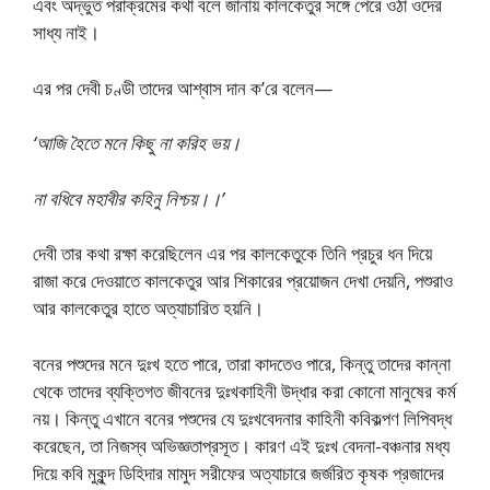
এবং অদ্ভুত পরাক্রমের কথা বলে জানায় কালকেতুর সঙ্গে পেরে ওঠা ওদের
সাধ্য নাই।
এর পর দেবী চণ্ডী তাদের আশ্বাস দান ক’রে বলেন—
‘আজি হৈতে মনে কিছু না করিহ ভয়।
না বধিবে মহাবীর কহিনু নিশ্চয়।।’
দেবী তার কথা রক্ষা করেছিলেন এর পর কালকেতুকে তিনি প্রচুর ধন দিয়ে
রাজা করে দেওয়াতে কালকেতুর আর শিকারের প্রয়োজন দেখা দেয়নি, পশুরাও
আর কালকেতুর হাতে অত্যাচারিত হয়নি।
বনের পশুদের মনে দুঃখ হতে পারে, তারা কাদতেও পারে, কিন্তু তাদের কান্না
থেকে তাদের ব্যক্তিগত জীবনের দুঃখকাহিনী উদ্ধার করা কোনো মানুষের কর্ম
নয়। কিন্তু এখানে বনের পশুদের যে দুঃখবেদনার কাহিনী কবিকল্পণ লিপিবদ্ধ
করেছেন, তা নিজস্ব অভিজ্ঞতাপ্রসূত। কারণ এই দুঃখ বেদনা-বঞ্চনার মধ্য
দিয়ে কবি মুকুন্দ ডিহিদার মামুদ সরীফের অত্যাচারে জর্জরিত কৃষক প্রজাদের