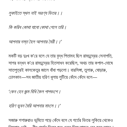
লুকাইতে স্থল নাই অরণ্য ভিতর।।
কি করিব কোথা যাবো কোথা গেলে তরি।
আপনার দস্ত হৈল আপনার বৈরী।।’
মকটি বড় দুঃখ ক’রে বলে যে তার বৃদ্ধ পিতামহ ছিল রামচন্দ্রের সেনাপতি,
সাগর বন্ধন ক’রে রামচন্দ্রের হিতসাধন করেছিল, অথচ তার কপাল-দোষে
সাতপুত্রই কালকেতুর জালে বাঁধা পড়লো। বারসিঙ্গা, তুলারু, ঘোড়ারু,
ঢোলকান—সব জাতীয় হরিণ ধূলায় লুটিয়ে কেঁদে কেঁদে বলে—
‘কেন হেন জন্ম বিধি কৈল পাপবংশে।
হরিণ ভুবন বৈরি আপনার মাংসে।।’
সজারু শশারুরাও ভূমিতে পড়ে কেঁদে বলে যে গর্তের ভিতর লুকিয়ে থেকেও