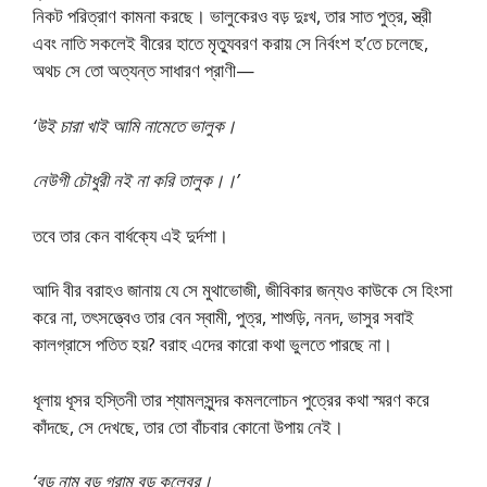
নিকট পরিত্রাণ কামনা করছে। ভালুকেরও বড় দুঃখ, তার সাত পুত্র, স্ত্রী
এবং নাতি সকলেই বীরের হাতে মৃত্যুবরণ করায় সে নির্বংশ হ’তে চলেছে,
অথচ সে তো অত্যন্ত সাধারণ প্রাণী—
‘উই চারা খাই আমি নামেতে ভালুক।
নেউগী চৌধুরী নই না করি তালুক।।’
তবে তার কেন বার্ধক্যে এই দুর্দশা।
আদি বীর বরাহও জানায় যে সে মুথাভোজী, জীবিকার জন্যও কাউকে সে হিংসা
করে না, তৎসত্ত্বেও তার বেন স্বামী, পুত্র, শাশুড়ি, ননদ, ভাসুর সবাই
কালগ্রাসে পতিত হয়? বরাহ এদের কারো কথা ভুলতে পারছে না।
ধূলায় ধূসর হস্তিনী তার শ্যামলসুন্দর কমললোচন পুত্রের কথা স্মরণ করে
কাঁদছে, সে দেখছে, তার তো বাঁচবার কোনো উপায় নেই।
‘বড় নাম বড় গ্রাম বড় কলেবর।