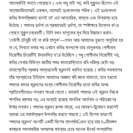
আতধ্বনিই শুনতে পেয়েছেন। এবং শুধু তাই নয়, কবি মুকুন্দও ছিলেন এই
অত্যাচারিতদেরই একজন, তাদেরই দুঃখবেদনার শরিক। এই দুঃখবেদনা
কবির উপলব্ধিজাত বলেই তা’ এত আন্তরিক, বাস্তব এবং বিশ্বাস্য হয়ে
উঠেছে। পশুদের দুর্দশা যে প্রজাদেরই দুর্দশা, তা স্পষ্টাক্ষরে উল্লেখ ক’রে
গেছেন মুকুন্দ চক্রবর্তী। তিনি যখন ভালুকের মুখ দিয়ে উচ্চারণ করান-
‘নেউগী চৌধুরী নই না করি তালুক’—তখন আর আমাদের বুঝতে অসুবিধা হয়
না যে, লিখতে বসার পর এখানে কবির মনশ্চক্ষে তার তালুকদার গোপীনাথ
নিয়োগীর চিত্রটিই উদ্ভাসিত হ’য়ে উঠেছিল। শুধু গোপীনাথ নিয়োগীই নয়,
কবির লেখায় বিভিন্ন জাতীয় পশুর কাতরোক্তিতে ধনি-দরিদ্র ছোট-বড়
নানাশ্রেণীর প্রজার অস্তরভেদী ক্রন্দনই ধ্বনিত হয়েছে। কবির সমকালের
তাঁর স্বগ্রানের ইতিহাস আমাদের অজ্ঞাত যদি জানা থাকতো, তবে হয়তো
পশুদের কাতর ক্রন্দনের মধ্যে গোপীনাথ নিয়োগীর মতো কবির অপর
প্রতিবেশীদেরও সন্ধান পাওয়া যেতো। কাজেই পশুদের এই ক্রন্দন নিছক
পাশবিক ব্যাপার নয়, এর মধ্যেই রয়েছে মানবিক আর্তনাদ ও পরিত্রাণের
উপায় সন্ধান। পশুদের ক্রন্দন রূপক মাত্র, এর আবরণ-উন্মোচন করলেই
আমরা এর যথার্থস্বরূপ উপলব্ধি করতে পারবো। এই বিশেষ কারণেই
‘পশুদের ক্রন্দন’ অংশটি একটি বিশেষ তাৎপর্যমণ্ডিত হয়ে তার চণ্ডীমঙ্গল
কাব্যকে সমসাময়িক অপরাপর কাব্যের চেয়ে অনেক ঊর্ধ্বে সংস্থাপিত