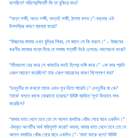
বলেছিল? পরিপ্রেক্ষিতটি কি তা বুঝিয়ে দাও?
“অন্ন লক্ষী, অন্ন লক্ষী, অন্ন‌ই লক্ষী, ঠাগমা বলত।”-বক্তার এই
উপলব্ধির কারণ ব্যাখ্যা করো?
“উচ্ছবের মাথায় এখন বুদ্ধির স্থির, সে জানে সে কি করবে।” – উচ্ছবের
করণীয় কাজের মধ্যে দিয়ে যে সমাজ সত্যটি উঠে এসেছে-আলোচনা করো?
“দাঁতগুলো বের করে সে কামটের মতই হিংস্র ভঙ্গি করে।” -কে কার প্রতি
এরূপ আচরণ করেছিল? তার এরূপ আচরনের কারণ বিশ্লেষণ কর?
“চন্নুনীর মা কখনো তাকে এমন সুখ দিতে পারেনি।”-চন্নুনীর মা কে?
‘তাকে’ বলতে কাকে বোঝানো হয়েছে? উদ্দিষ্ট ব্যক্তি ‘সুখ’ কিভাবে লাভ
করেছিল?
“বাদার ভাত খেলে তবে তো সে আসল বাদাটার খোঁজ পেয়ে যাবে একদিন।”
-উদ্ধৃত অংশটির অর্থ পরিস্ফূট করো? অথবা, বাদার ভাত খেলে তবে তো সে
আসল বাদাটার খোঁজ পেয়ে যাবে একদিন।”- ‘বাদা’ কাকে বলে? উদ্দিষ্ট