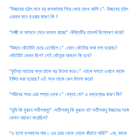
“উচ্ছবের হঠাৎ মনে হয় কলকাতায় গিয়ে খেয়ে মেখে আসি।”- উচ্ছবের হঠাৎ
এরকম মনে হওয়ার কারণ কি ?
“লক্ষ্মী না আসতে সেধে ভাসান যাচ্ছে” -উক্তিটির তাৎপর্য বিশ্লেষণ করো?
“উচ্ছব কৌটোটা চেয়ে এনেছিল।” -কোন কৌটোর কথা বলা হয়েছে?
কৌটোটা কেমন ছিল? সেই কৌতুক থাকলে কি হবে?
“ফুটন্ত ভাতের গন্ধ তাকে বড় উতলা করে।” -তাকে বলতে এখানে কাকে
ইঙ্গিত করা হয়েছে? এই গন্ধ তাকে কেন উতলা করে?
“গরিবের গতর এরা শস্তা দেকে।” -বক্তা কে? এ বক্তব্যের কারণ কি?
“তুমি কি বুঝবে সতীশবাবু!” -সতীশবাবু কি বুঝবে না? সতীশবাবু উচ্ছবের সঙ্গে
কেমন আচরণ করেছিল?
“এ হলো ভগবানের মার। এর চোর থেকে তোকে বাঁচাতে পারি?” -কে, কাকে