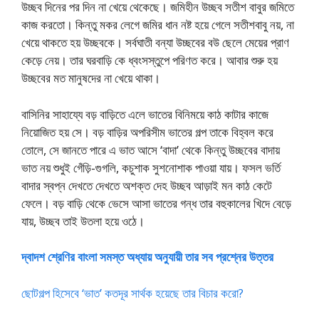
উচ্ছব দিনের পর দিন না খেয়ে থেকেছে। জমিহীন উচ্ছব সতীশ বাবুর জমিতে
কাজ করতো। কিন্তু মকর লেগে জমির ধান নষ্ট হয়ে গেলে সতীশবাবু নয়, না
খেয়ে থাকতে হয় উচ্ছবকে। সর্বঘাতী বন্যা উচ্ছবের বউ ছেলে মেয়ের প্রাণ
কেড়ে নেয়। তার ঘরবাড়ি কে ধ্বংসস্তুপে পরিণত করে। আবার শুরু হয়
উচ্ছবের মত মানুষদের না খেয়ে থাকা।
বাসিনির সাহায্যে বড় বাড়িতে এলে ভাতের বিনিময়ে কাঠ কাটার কাজে
নিয়োজিত হয় সে। বড় বাড়ির অপরিসীম ভাতের গল্প তাকে বিহ্বল করে
তোলে, সে জানতে পারে এ ভাত আসে ‘বাদা’ থেকে কিন্তু উচ্ছবের বাদায়
ভাত নয় শুধুই গেঁড়ি-গুগলি, কচুশাক সুশনোশাক পাওয়া যায়। ফসল ভর্তি
বাদার স্বপ্ন দেখতে দেখতে অশক্ত দেহ উচ্ছব আড়াই মন কাঠ কেটে
ফেলে। বড় বাড়ি থেকে ভেসে আসা ভাতের গন্ধ তার বহুকালের খিদে বেড়ে
যায়, উচ্ছব তাই উতলা হয়ে ওঠে।
দ্বাদশ শ্রেণির বাংলা সমস্ত অধ্যায় অনুযায়ী তার সব প্রশ্নের উত্তর
ছোটগল্প হিসেবে ‘ভাত’ কতদূর সার্থক হয়েছে তার বিচার করো?