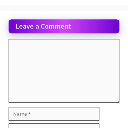
Leave a Comment
Comment
Name
Email