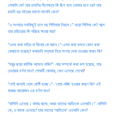
লোকটা কে? তার চাহনির বিশেষত্ব কি ছিল বলে তোমার মনে হয়? তার
চাহনি বড় বইয়ের ভালো লাগেনি কেন?
“এ সংসারে সবকিছুই চলে বড় পিসিমার নিয়মে।”-বড়ো পিসিমা কে? গল্পে
তার চরিত্রের কি পরিচয় পাওয়া যায়?
“এসব কথা সত্যি না মিথ্যে কে জানে।”-এসব কথা বলতে কোন কথা
বোঝানো হয়েছে? কথাগুলি সত্যতা নিয়ে সংশয় দেখা দেওয়ার কারন কি?
“ময়ূর ছাড়া কার্তিক আসবে নাকি?” -যার সম্পর্কে কথা বলা হয়েছে, তার
চেহারার বর্ণনা দাও? লোকটি কোথায়, কেন এসেছে লেখো
?
“সেই জন্যই হোম যোগী হচ্ছে।”- ‘হোম-যজ্ঞি’ হওয়ার কারণ কি? এই
যজ্ঞের আয়োজন এর বর্ণনা দাও?
“বাসিনি এনেছে। বাদায় থাকে, অথচ ভাতের আহিংকে এতখানি।” -বাসিনি
কে, ও কাকে এনেছে? তার ভাতের ‘আহিংকে’ এতখানি কেন?