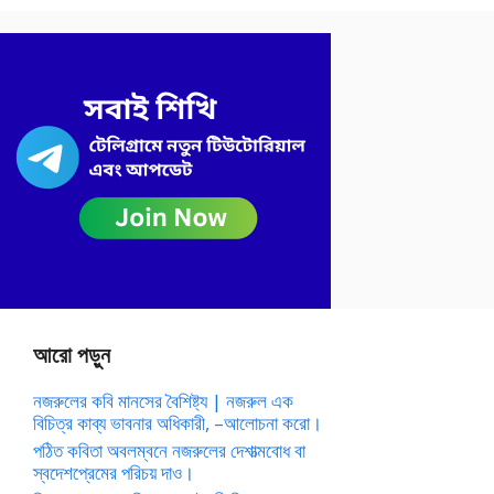
আরো পড়ুন
নজরুলের কবি মানসের বৈশিষ্ট্য | নজরুল এক
বিচিত্র কাব্য ভাবনার অধিকারী, –আলোচনা করো।
পঠিত কবিতা অবলম্বনে নজরুলের দেশাত্মবোধ বা
স্বদেশপ্রেমের পরিচয় দাও।