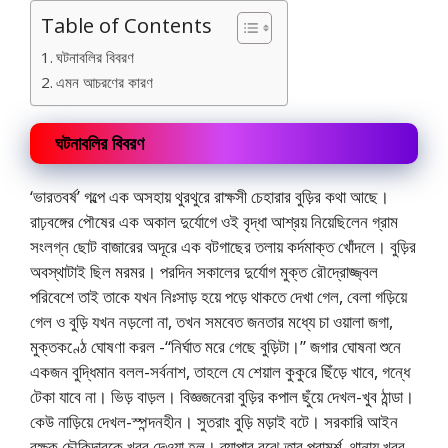
Table of Contents
ঘটনাবলির বিবরণ
এমন আচরণের কারণ
ঘটনাবলির বিবরণ
‘ভারতবর্ষ’ গল্পে এক অসহায় থুরথুরে রাক্ষসী চেহারার বুড়ির কথা আছে।
রাঢ়বঙ্গের পৌষের এক অকাল দুর্যোগে ওই বৃদ্ধা আশ্রয় নিয়েছিলেন গ্রাম
সংলগ্ন ছোট বাজারের অদূরে এক বটগাছের তলায় কর্দমাক্ত খোঁদলে। বুড়ির
অবস্থাটাই ছিল মরমর। পরদিন সকালের দুর্যোগ মুক্ত রৌদ্রোজ্জ্বল
পরিবেশে তাই তাকে যখন নিঃসাড় হয়ে পড়ে থাকতে দেখা গেল, বেলা গড়িয়ে
গেল ও বুড়ি যখন নড়লো না, তখন সমবেত জনতার মধ্যে চা ওয়ালা জগা,
মুক্তকণ্ঠে ঘোষণা করল -“নির্ঘাত মরে গেছে বুড়িটা।” জগার ঘোষনা শুনে
একজন বুদ্ধিমান বলল-সর্বনাশ, তাহলে যে শেয়াল কুকুরে ছিঁড়ে খাবে, গন্ধে
টেকা যাবে না। ভিড় বাড়ল। বিজ্ঞজনেরা বুড়ির কপাল ছুঁয়ে দেখল-খুব ঠান্ডা।
কেউ নাড়িয়ে দেখল-স্পন্দনহীন। সুতরাং বুড়ি মড়াই বটে। সরকারি আইন
রক্ষক চৌকিদারকে খবর দেওয়া হল। ব্যাপার বুঝে তার পরামর্শ, থানায় খবর