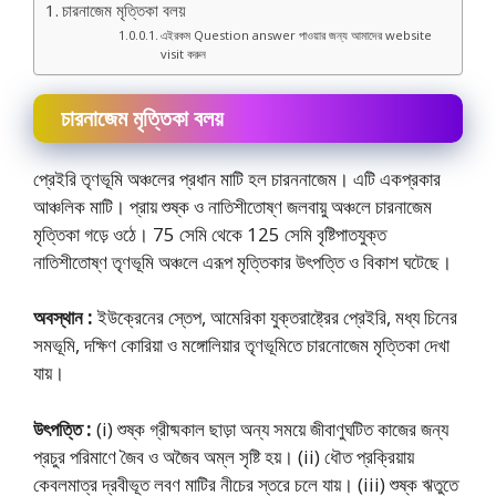
চারনাজেম মৃত্তিকা বলয়
এইরকম Question answer পাওয়ার জন্য আমাদের website
visit করুন
চারনাজেম মৃত্তিকা বলয়
প্রেইরি তৃণভূমি অঞ্চলের প্রধান মাটি হল চারননাজেম। এটি একপ্রকার
আঞ্চলিক মাটি। প্রায় শুষ্ক ও নাতিশীতোষ্ণ জলবায়ু অঞ্চলে চারনাজেম
মৃত্তিকা গড়ে ওঠে। 75 সেমি থেকে 125 সেমি বৃষ্টিপাতযুক্ত
নাতিশীতোষ্ণ তৃণভূমি অঞ্চলে এরূপ মৃত্তিকার উৎপত্তি ও বিকাশ ঘটেছে।
অবস্থান :
ইউক্রেনের স্তেপ, আমেরিকা যুক্তরাষ্ট্রের প্রেইরি, মধ্য চিনের
সমভূমি, দক্ষিণ কোরিয়া ও মঙ্গোলিয়ার তৃণভূমিতে চারনােজেম মৃত্তিকা দেখা
যায়।
উৎপত্তি :
(i) শুষ্ক গ্রীষ্মকাল ছাড়া অন্য সময়ে জীবাণুঘটিত কাজের জন্য
প্রচুর পরিমাণে জৈব ও অজৈব অম্ল সৃষ্টি হয়। (ii) ধৌত প্রক্রিয়ায়
কেবলমাত্র দ্রবীভূত লবণ মাটির নীচের স্তরে চলে যায়। (iii) শুষ্ক ঋতুতে