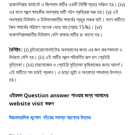
ক্যালশিয়াম কার্বনেট ও জিপসাম মাটির একটি নির্দিষ্ট স্তরে সঞ্চিত হয়। (iv)
এর ফলে স্বল্প ক্ষারকীয় অবস্থায় মাটি গঠন প্রক্রিয়া শুরু হয়। (v) এই
অবস্থায় হিউমাস ও হিউমাসজাতীয় পদার্থের প্রচুর সঞ্চয় ঘটে। ফলে মাটিতে
জৈব পদার্থের পরিমাণ অনেক বেড়ে যায় (প্রায় 15%)। (vi)
ক্যালশিয়ামজাতীয় হিউমাস বেশি থাকায় মাটির রং কালাে হয়।
বৈশিষ্ট্য :
(i) মন্টমেরােলােনাইটের অবস্থানের জন্য এর জল ধারণক্ষমতা ও
উর্বরতা বেশি হয়। (ii) এই মাটির স্বল্প পরিবর্তিত রূপ হল প্রেইরি
মৃত্তিকা। (iii) চারনােজেম ও প্রেইরি মৃত্তিকা কৃষিকাজের জন্য আদর্শ।
এই মাটিতে গম চাষই প্রধান। এ ছাড়া ভুট্টা ও অন্যান্য পশুখাদ্য উৎপন্ন
হয়।
এইরকম Question answer পাওয়ার জন্য আমাদের
website visit করুন
উচ্চমাধ্যমিক ভূগোল বইয়ের সমস্ত প্রশ্নের উত্তর
Categories