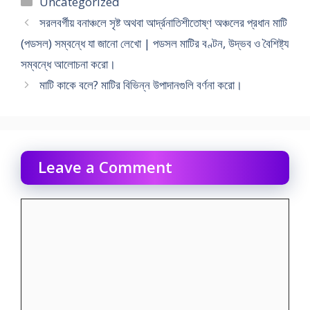
Uncategorized
সরলবর্গীয় বনাঞ্চলে সৃষ্ট অথবা আর্দ্রনাতিশীতোষ্ণ অঞ্চলের প্রধান মাটি
(পডসল) সম্বন্ধে যা জানাে লেখাে | পডসল মাটির বণ্টন, উদ্ভব ও বৈশিষ্ট্য
সম্বন্ধে আলােচনা করাে।
মাটি কাকে বলে? মাটির বিভিন্ন উপাদানগুলি বর্ণনা করাে।
Leave a Comment
Comment