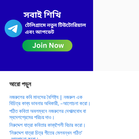
আরো পড়ুন
নজরুলের কবি মানসের বৈশিষ্ট্য | নজরুল এক
বিচিত্র কাব্য ভাবনার অধিকারী, –আলোচনা করো।
পঠিত কবিতা অবলম্বনে নজরুলের দেশাত্মবোধ বা
স্বদেশপ্রেমের পরিচয় দাও।
নিরুদ্দেশ যাত্রা কবিতার কাব্যশৈলী বিচার করো।
‘নিরুদ্দেশ যাত্রা চিত্র গীতের মেলবন্ধন গঠিত’
-আলোচনা করো।