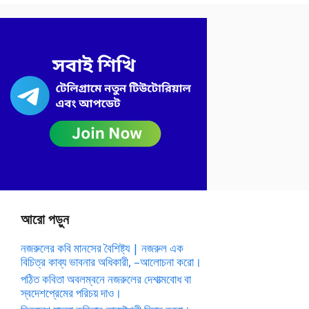
আরো পড়ুন
নজরুলের কবি মানসের বৈশিষ্ট্য | নজরুল এক
বিচিত্র কাব্য ভাবনার অধিকারী, –আলোচনা করো।
পঠিত কবিতা অবলম্বনে নজরুলের দেশাত্মবোধ বা
স্বদেশপ্রেমের পরিচয় দাও।