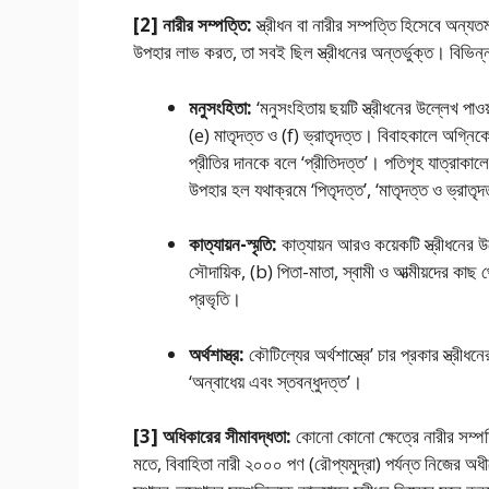
[2] নারীর সম্পত্তি:
স্ত্রীধন বা নারীর সম্পত্তি হিসেবে অন্
উপহার লাভ করত, তা সবই ছিল স্ত্রীধনের অন্তর্ভুক্ত। বিভিন্ন
মনুসংহিতা:
‘মনুসংহিতায় ছয়টি স্ত্রীধনের উল্লেখ পা
(e) মাতৃদত্ত ও (f) ভ্রাতৃদত্ত। বিবাহকালে অগ্নিকে 
প্রীতির দানকে বলে ‘প্রীতিদত্ত’। পতিগৃহ যাত্রাকাল
উপহার হল যথাক্রমে ‘পিতৃদত্ত’, ‘মাতৃদত্ত ও ভ্রাতৃদ
কাত্যায়ন-স্মৃতি:
কাত্যায়ন আরও কয়েকটি স্ত্রীধনের 
সৌদায়িক, (b) পিতা-মাতা, স্বামী ও আত্মীয়দের কাছ থে
প্রভৃতি।
অর্থশাস্ত্র:
কৌটিল্যের অর্থশাস্ত্রে’ চার প্রকার স্ত্
‘অন্বাধেয় এবং স্তবন্ধুদত্ত’।
[3] অধিকারের সীমাবদ্ধতা:
কোনাে কোনো ক্ষেত্রে নারীর সম্পত
মতে, বিবাহিতা নারী ২০০০ পণ (রৌপ্যমুদ্রা) পর্যন্ত নিজের অধীন