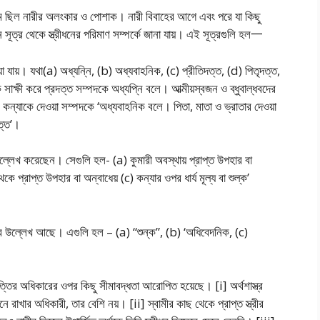
যতম ছিল নারীর অলংকার ও পােশাক। নারী বিবাহের আগে এবং পরে যা কিছু
 সূত্র থেকে স্ত্রীধনের পরিমাণ সম্পর্কে জানা যায়। এই সূত্রগুলি হল一
ওয়া যায়। যথা(a) অধ্যন্নি, (b) অধ্যবাহনিক, (c) প্রীতিদত্ত, (d) পিতৃদত্ত,
সাক্ষী করে প্রদত্ত সম্পদকে অধ্যপ্নি বলে। আত্মীয়স্বজন ও ব্ধুবাল্ধবদের
ে কন্যাকে দেওয়া সম্পদকে ‘অধ্যবাহনিক বলে। পিতা, মাতা ও ভ্রাতার দেওয়া
ত্ত’।
উল্লেখ করেছেন। সেগুলি হল- (a) কুমারী অবস্থায় প্রাপ্ত উপহার বা
কে প্রাপ্ত উপহার বা অন্বাধেয় (c) কন্যার ওপর ধার্য মূল্য বা শুল্ক’
রীধনের উল্লেখ আছে। এগুলি হল – (a) “শুন্ক”, (b) ‘অধিবেদনিক, (c)
্তির অধিকারের ওপর কিছু সীমাবদ্ধতা আরােপিত হয়েছে। [i] অর্থশাস্ত্র
ে রাখার অধিকারী, তার বেশি নয়। [ii] স্বামীর কাছ থেকে প্রাপ্ত স্ত্রীর