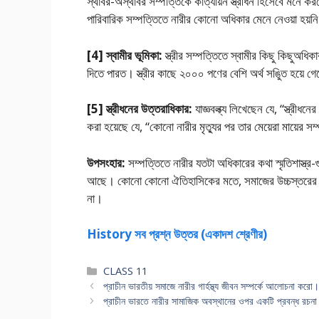
স্থাবর-অস্থাবর সম্পত্তিকে কাত্যায়ন স্ত্রীধন হিসেবে মনে কর
পারিবারিক সম্পত্তিতে নারীর কোনো অধিকার মেনে নেওয়া হয়ন
[4] স্বামীর ভূমিকা:
স্ত্রীর সম্পত্তিতে স্বামীর কিছু কিছু‌অধি
দিতে পারত। স্ত্রীর কাছে ২০০০ পণের বেশি অর্থ সঙুিত হয়ে গেলে
[5] স্ত্রীধনের উত্তরাধিকার:
যাজ্ঞবল্ক্য লিখেছেন যে, “স্ত্রীধন
করা হয়েছে যে, “কোনাে নারীর মৃত্যুর পর তার মেয়েরা মায়ের 
উপসংহার:
সম্পত্তিতে নারীর যতটা অধিকারের কথা স্মৃতিশাস্ত্র-
আছে। কোনাে কোনাে ঐতিহাসিকের মতে, সমাজের উচ্চস্তরের না
না।
History সব প্রশ্ন উত্তর (একাদশ শ্রেণীর)
Categories
CLASS 11
প্রাচীন ভারতীয় সমাজে নারীর গার্হস্থ্য জীবন সম্পর্কে আলােচনা করাে
প্রাচীন ভারতে নারীর সামাজিক অবস্থানের ওপর একটি প্রবন্ধ রচন