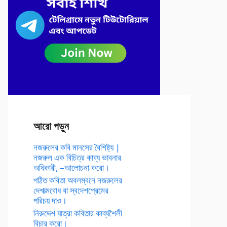
আরো পড়ুন
নজরুলের কবি মানসের বৈশিষ্ট্য |
নজরুল এক বিচিত্র কাব্য ভাবনার
অধিকারী, –আলোচনা করো।
পঠিত কবিতা অবলম্বনে নজরুলের
দেশাত্মবোধ বা স্বদেশপ্রেমের
পরিচয় দাও।
নিরুদ্দেশ যাত্রা কবিতার কাব্যশৈলী
বিচার করো।