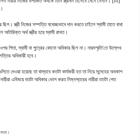
লেও নারীর নিজের উপার্জিত অর্থকে তিনি স্ত্রীধন হিসেবে মেনে নেননি। [iii]
ি।
কার ছিল। স্ত্রী নিজের সম্পত্তি যথেচ্ছভাবে দান করতে চাইলে স্বামী তাতে বাধা
 অতিরিক্ত অর্থ স্ত্রীর হয়ে স্বামী রাখত।
ের ওপর পিতা, স্বামী বা পুত্রের কোনাে অধিকার ছিল না। নারদস্মৃতি’তে উল্লেখ
সম্পত্তির অধিকারী হবে।
গুলিতে দেওয়া হয়েছে তা বাস্তবে কতটা কার্যকরী হত তা নিয়ে সন্দেহের অবকাশ
রীরা এবিষয়ে যতটা অধিকার ভােগ করত নিম্নস্তরের নারীরা ততটা পেত
।
া করাে।