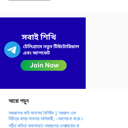
আরো পড়ুন
নজরুলের কবি মানসের বৈশিষ্ট্য | নজরুল এক
বিচিত্র কাব্য ভাবনার অধিকারী, –আলোচনা করো।
পঠিত কবিতা অবলম্বনে নজরুলের দেশাত্মবোধ বা