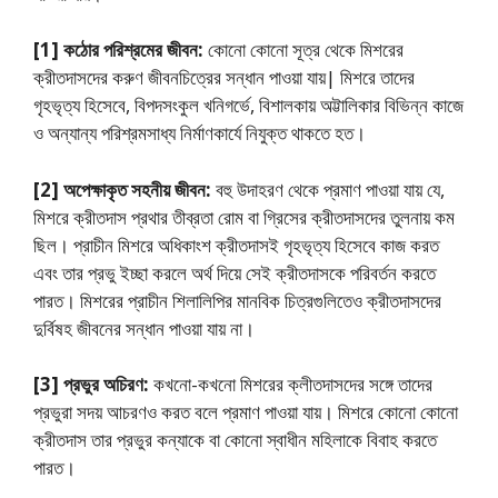
[1] কঠোর পরিশ্রমের জীবন:
কোনাে কোনাে সূত্র থেকে মিশরের
ক্রীতদাসদের করুণ জীবনচিত্রের সন্ধান পাওয়া যায়| মিশরে তাদের
গৃহভৃত্য হিসেবে, বিপদসংকুল খনিগর্ভে, বিশালকায় অট্টালিকার বিভিন্ন কাজে
ও অন্যান্য পরিশ্রমসাধ্য নির্মাণকার্যে নিযুক্ত থাকতে হত।
[2] অপেক্ষাকৃত সহনীয় জীবন:
বহু উদাহরণ থেকে প্রমাণ পাওয়া যায় যে,
মিশরে ক্রীতদাস প্রথার তীব্রতা রােম বা গ্রিসের ক্রীতদাসদের তুলনায় কম
ছিল। প্রাচীন মিশরে অধিকাংশ ক্রীতদাসই গৃহভৃত্য হিসেবে কাজ করত
এবং তার প্রভু ইচ্ছা করলে অর্থ দিয়ে সেই ক্রীতদাসকে পরিবর্তন করতে
পারত। মিশরের প্রাচীন শিলালিপির মানবিক চিত্রগুলিতেও ক্রীতদাসদের
দুর্বিষহ জীবনের সন্ধান পাওয়া যায় না।
[3] প্রভুর অচিরণ:
কখনাে-কখনাে মিশরের ক্লীতদাসদের সঙ্গে তাদের
প্রভুরা সদয় আচরণও করত বলে প্রমাণ পাওয়া যায়। মিশরে কোনাে কোনাে
ক্রীতদাস তার প্রভুর কন্যাকে বা কোনাে স্বাধীন মহিলাকে বিবাহ করতে
পারত।