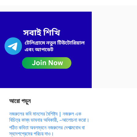
আরো পড়ুন
নজরুলের কবি মানসের বৈশিষ্ট্য | নজরুল এক
বিচিত্র কাব্য ভাবনার অধিকারী, –আলোচনা করো।
পঠিত কবিতা অবলম্বনে নজরুলের দেশাত্মবোধ বা
স্বদেশপ্রেমের পরিচয় দাও।