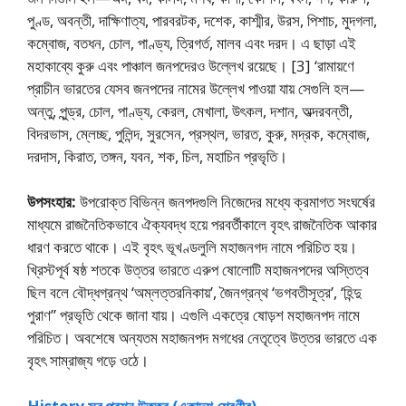
পুণ্ড, অবন্তী, দাক্ষিণাত্য, পারবরটক, দশেক, কাশ্মীর, উরস, পিশাচ, মুদগলা,
কম্বোজ, বতধন, চোল, পাণ্ড্য, ত্রিগর্ত, মালব এবং দরদ। এ ছাড়া এই
মহাকাব্যে কুরু এবং পাঞ্চাল জনপদেরও উল্লেখ রয়েছে। [3] ‘রামায়ণে
প্রাচীন ভারতের যেসব জনপদের নামের উল্লেখ পাওয়া যায় সেগুলি হল—
অন্তু, পুন্ড্র, চোল, পাণ্ড্য, কেরল, মেখালা, উৎকল, দশান, অভ্দরবন্তী,
বিদরভাস, ম্লেচ্ছ, পুলিন্দ, সুরসেন, প্রস্থল, ভারত, কুরু, মদ্রক, কম্বােজ,
দরদাস, কিরাত, তঙ্গন, যবন, শক, চিল, মহাচিন প্রভৃতি।
উপসংহার:
উপরােক্ত বিভিন্ন জনপদগুলি নিজেদের মধ্যে ক্রমাগত সংঘর্ষের
মাধ্যমে রাজনৈতিকভাবে ঐক্যবদ্ধ হয়ে পরবর্তীকালে বৃহৎ রাজনৈতিক আকার
ধারণ করতে থাকে। এই বৃহৎ ভূখণ্ডলুলি মহাজনগদ নামে পরিচিত হয়।
খ্রিস্টপূর্ব ষষ্ঠ শতকে উত্তর ভারতে এরুপ ষােলােটি মহাজনপদের অস্তিত্ব
ছিল বলে বৌদ্ধগ্রন্থ ‘অম্লত্তরনিকায়’, জৈনগ্রন্থ ‘ভগবতীসূত্র’, ‘হিন্দু
পুরাণ” প্রভৃতি থেকে জানা যায়। এগুলি একত্রে ষােড়শ মহাজনপদ নামে
পরিচিত। অবশেষে অন্যতম মহাজনপদ মগধের নেতৃত্বে উত্তর ভারতে এক
বৃহৎ সাম্রাজ্য গড়ে ওঠে।