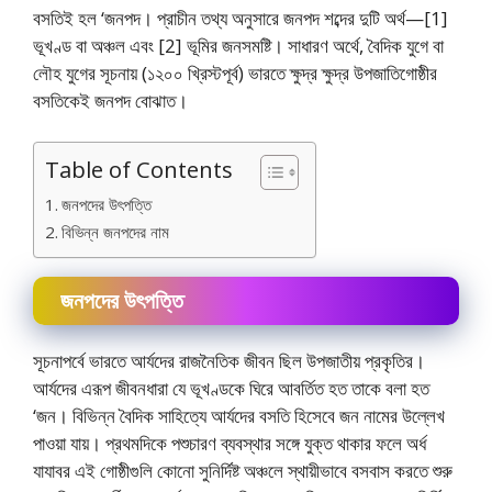
বসতিই হল ‘জনপদ। প্রাচীন তথ্য অনুসারে জনপদ শব্দের দুটি অর্থ—[1]
ভূখণ্ড বা অঞ্চল এবং [2] ভূমির জনসমষ্টি। সাধারণ অর্থে, বৈদিক যুগে বা
লৌহ যুগের সূচনায় (১২০০ খ্রিস্টপূর্ব) ভারতে ক্ষুদ্র ক্ষুদ্র উপজাতিগােষ্ঠীর
বসতিকেই জনপদ বােঝাত।
Table of Contents
জনপদের উৎপত্তি
বিভিন্ন জনপদের নাম
জনপদের উৎপত্তি
সূচনাপর্বে ভারতে আর্যদের রাজনৈতিক জীবন ছিল উপজাতীয় প্রকৃতির।
আর্যদের এরূপ জীবনধারা যে ভূখণ্ডকে ঘিরে আবর্তিত হত তাকে বলা হত
‘জন। বিভিন্ন বৈদিক সাহিত্যে আর্যদের বসতি হিসেবে জন নামের উল্লেখ
পাওয়া যায়। প্রথমদিকে পশুচারণ ব্যবস্থার সঙ্গে যুক্ত থাকার ফলে অর্ধ
যাযাবর এই গােষ্ঠীগুলি কোনাে সুনির্দিষ্ট অঞ্চলে স্থায়ীভাবে বসবাস করতে শুরু