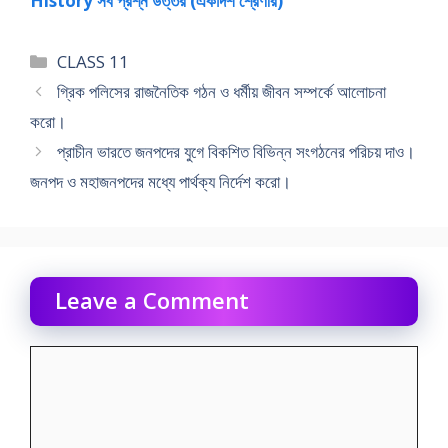
History সব প্রশ্ন উত্তর (একাদশ শ্রেণীর)
Categories
CLASS 11
গ্রিক পলিসের রাজনৈতিক গঠন ও ধর্মীয় জীবন সম্পর্কে আলােচনা
করাে।
প্রাচীন ভারতে জনপদের যুগে বিকশিত বিভিন্ন সংগঠনের পরিচয় দাও।
জনপদ ও মহাজনপদের মধ্যে পার্থক্য নির্দেশ করাে।
Leave a Comment
Comment