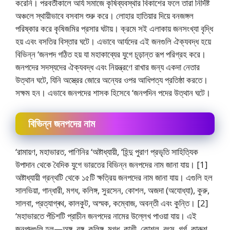
করেনি। পরবর্তীকালে আর্য সমাজে কৃষিব্যবস্থার বিকাশের ফলে তারা নির্দিষ্ট
অঞ্চলে স্থায়ীভাবে বসবাস শুরু করে। লােহার হাতিয়ার দিয়ে বনজঙ্গল
পরিষ্কার করে কৃষিজমির প্রসার ঘটায়। ক্রমে সই এলাকায় জনসংখ্যা বৃদ্ধি
হয় এবং বসতির বিস্তার ঘটে। এভাবে আর্যদের এই জনগুলি ঐক্যবদ্ধ হয়ে
বিভিন্ন ‘জনপদ গঠিত হয় যা মহাকাব্যের যুগে চূড়ান্ত রূপ পরিগ্রহ করে।
জনপদের সদস্যদের ঐক্যবদ্ধ এবং নিয়ন্ত্রণে রাখার জন্য একদা নেতার
উত্থান ঘটে, যিনি অস্ত্রের জোরে অন্যের ওপর আধিপত্য প্রতিষ্ঠা করতে।
সক্ষম হন। এভাবে জনপদের শাসক হিসেবে ‘জনপদিন পদের উত্থান ঘটে।
বিভিন্ন জনপদের নাম
‘রামায়ণ, মহাভারত, পাণিনির ‘অষ্টাধ্যায়ী, ‘হিন্দু পুরাণ প্রভৃতি সাহিত্যিক
উপাদান থেকে বৈদিক যুগে ভারতের বিভিন্ন জনপদের নাম জানা যায়। [1]
অষ্টাধ্যায়ী গ্রন্থটি থেকে ১৫টি ক্ষত্রিয় জনপদের নাম জানা যায়। এগুলি হল
সালভিয়া, গান্ধারী, মগধ, কলিঙ্গ, সুরসেন, কোশল, অজদা (অযােধ্যা), কুরু,
সালবা, প্রত্যাগ্ৰথ, কালকুট, অস্মক, কম্বােজ, অবন্তী এবং কুন্তি। [2]
‘মহাভারতে পঁচিশটি প্রাচীন জনপদের নামের উল্লেখ পাওয়া যায়। এই
জনপদগুলি হল—অঙ্গ, বঙ্গ, কলিঙ্গ, মগধ, কাশী, কোশল, বৎস, গৰ্গ, কারুশ,