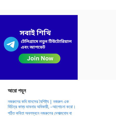
আরো পড়ুন
নজরুলের কবি মানসের বৈশিষ্ট্য | নজরুল এক
বিচিত্র কাব্য ভাবনার অধিকারী, –আলোচনা করো।
পঠিত কবিতা অবলম্বনে নজরুলের দেশাত্মবোধ বা