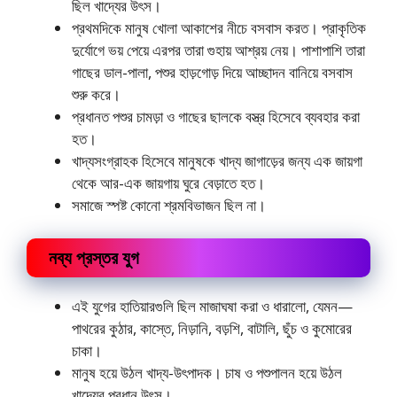
ছিল খাদ্যের উৎস।
প্রথমদিকে মানুষ খােলা আকাশের নীচে বসবাস করত। প্রাকৃতিক
দুর্যোগে ভয় পেয়ে এরপর তারা গুহায় আশ্রয় নেয়। পাশাপাশি তারা
গাছের ডাল-পালা, পশুর হাড়গােড় দিয়ে আচ্ছাদন বানিয়ে বসবাস
শুরু করে।
প্রধানত পশুর চামড়া ও গাছের ছালকে বস্ত্র হিসেবে ব্যবহার করা
হত।
খাদ্যসংগ্রাহক হিসেবে মানুষকে খাদ্য জাগাড়ের জন্য এক জায়গা
থেকে আর-এক জায়গায় ঘুরে বেড়াতে হত।
সমাজে স্পষ্ট কোনাে শ্রমবিভাজন ছিল না।
নব্য প্রস্তর যুগ
এই যুগের হাতিয়ারগুলি ছিল মাজাঘষা করা ও ধারালাে, যেমন—
পাথরের কুঠার, কাস্তে, নিড়ানি, বড়শি, বাটালি, ছুঁচ ও কুমােরের
চাকা।
মানুষ হয়ে উঠল খাদ্য-উৎপাদক। চাষ ও পশুপালন হয়ে উঠল
খাদ্যের প্রধান উৎস।