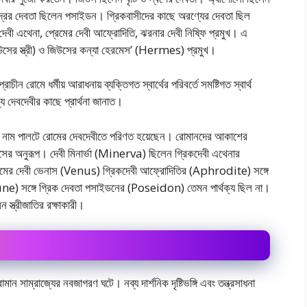
দ্রের দেবতা ছিলেন পসাইডন। গ্রিকবাসীদের কাছে অরণ্যের দেবতা ছিল
বী এথেনা, প্রেমের দেবী আফ্রোদিতি, ঝরনার দেবী নিষ্ফি প্রমুখ। এ
িউসের স্ত্রী) ও জিউসের কন্যা হেরমেস’ (Hermes) প্রমুখ।
চীন রােমে ধর্মীয় আরাধনায় ব্যক্তিগত স্বার্থের পরিবর্তে সমষ্টিগত স্বার্থ
ন্য দেবদেবীর কাছে প্রার্থনা জানাত।
ালে নাম পালটে রােমের দেবদেবীতে পরিণত হয়েছেন। রােমানদের আকাশের
সের অনুরূপ। দেবী মিনার্ভা (Minerva) ছিলেন গ্রিকদেবী এথেনার
্রেমের দেবী ভেনাস (Venus) গ্রিকদেবী আফ্রোদিতির (Aphrodite) সঙ্গে
e) সঙ্গে গ্রিক দেবতা পসাইডনের (Poseidon) তেমন পার্থক্য ছিল না।
েন স্ত্রীজাতির রক্ষাকারী।
মান সাম্রাজ্যের নবজাগরণ ঘটে। নব্য দার্শনিক দৃষ্টিভঙ্গি এবং তন্ত্রসাধনা