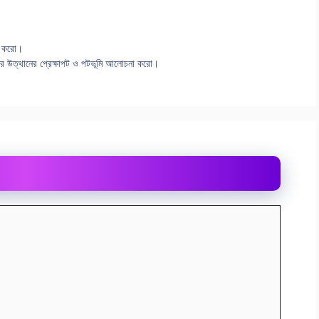
া করাে।
োলনের উত্থানের প্রেক্ষাপট ও পটভূমি আলােচনা করাে।