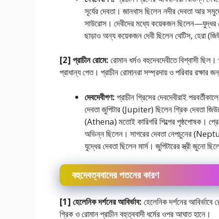
সূর্যের দেবতা। জানথাস ছিলেন নদীর দেবতা আর সমু
সাউরােস। দেবীদের মধ্যে কয়েকজন ছিলেন—যুদ্ধর দে
ছাড়াও অন্য কয়েকজন দেবী ছিলেন থেটিস, হেরা (জ
[2] প্রাচীন রােমে:
রােমান ধর্মও বহুদেবদেবীতে বিশ্বাসী ছিল। প্রা
প্রাধান্য পেত। প্রাচীন রােমানরা সম্প্রদায় ও পরিবার রক্ষার জ
দেবদেবীগণ:
প্রাচীন গ্রিসের দেবদেবীরাই পরবর্তীক
দেবতা জুপিটার (Jupiter) ছিলেন গ্রিক দেবতা জিউ
(Athena) মতােই কারিগরি শিল্পের পৃষ্ঠপােষক। প
অভিন্ন ছিলেন। সাগরের দেবতা নেপচুনের (Neptun
যুদ্ধের দেবতা ছিলেন মার্স। জুপিটারের স্ত্রী জুনাে ছিল
বহুদেবত্ববাদের পতনের কারণ
[1] হেলেনিক দর্শনের আবির্ভাব:
হেলেনিক দর্শনের আবির্ভাবে রাে
গ্রিক ও রােমান প্রাচীন বহুত্ববাদী ধর্মের ওপর আঘাত হানে।