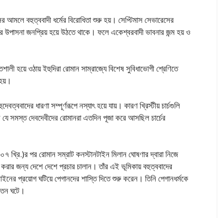
ের আমলে বহুত্ববাদী ধর্মের বিরোধিতা শুরু হয়। সেপ্টিমাস সেভারেসের
যের উপাসনা জনপ্রিয় হয়ে উঠতে থাকে। ফলে একেশ্বরবাদী ভাবনার জন্ম হয় ও
ালী হয়ে ওঠায় ইহুদিরা রােমান সাম্রাজ্যে বিশেষ সুবিধাভােগী শ্রেণিতে
 হয়।
েবত্ববাদের ধারণা সম্পূর্ণরূপে নস্যাৎ হয়ে যায়। কারণ খ্রিস্টীয় চার্চগুলি
 যে সমস্ত দেবদেবীদের রােমানরা এতদিন পূজা করে আসছিল চার্চের
০৭ খ্রি.)র পর রােমান সম্রাট কনস্টানটাইন মিলান ঘােষণার দ্বারা নিজে
য় করার জন্য দেশে দেশে প্রচার চালান। তাঁর এই ভূমিকায় বহুত্ববাদের
আইনের প্রয়ােগ ঘটিয়ে পেগানদের শাস্তি দিতে শুরু করেন। তিনি পেগানধর্মকে
 পতন ঘটে।