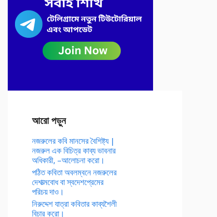
আরো পড়ুন
নজরুলের কবি মানসের বৈশিষ্ট্য |
নজরুল এক বিচিত্র কাব্য ভাবনার
অধিকারী, –আলোচনা করো।
পঠিত কবিতা অবলম্বনে নজরুলের
দেশাত্মবোধ বা স্বদেশপ্রেমের
পরিচয় দাও।
নিরুদ্দেশ যাত্রা কবিতার কাব্যশৈলী
বিচার করো।