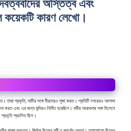
ুদেবত্ববাদের অস্তিত্ব এবং
ূল কয়েকটি কারণ লেখাে।
করত। তারা প্রকৃতি, মাটির সঙ্গে বীরদেরও পূজা করত। প্রতিটি নগরেরও আলাদা
া করত এবং এর জন্য মন্দিরও নির্মিত হয়েছিল। ধর্মীয় আরাধনার অঙ্গ হিসেবে
ীকরণ প্রভৃতি প্রচলিত ছিল।
দেবীর পুজো করতেন। জিউস ছিলেন বৃষ্টি ও স্বর্গের দেবতা। অ্যাপােলাে ছিলেন