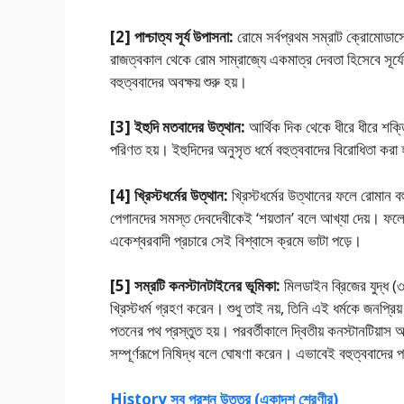
[2] পাশ্চাত্য সূর্য উপাসনা:
রােমে সর্বপ্রথম সম্রাট ক্রোমােডাস
রাজত্বকাল থেকে রােম সাম্রাজ্যে একমাত্র দেবতা হিসেবে সূর্
বহুত্ববাদের‌ অবক্ষয় শুরু হয়।
[3] ইহুদি মতবাদের উত্থান:
আর্থিক দিক থেকে ধীরে ধীরে শক্তিশ
পরিণত হয়। ইহুদিদের অনুসৃত ধর্মে বহুত্ববাদের বিরােধিতা করা
[4] খ্রিস্টধর্মের উত্থান:
খ্রিস্টধর্মের উত্থানের ফলে রােমান বহুদ
পেগানদের সমস্ত দেবদেবীকেই ‘শয়তান’ বলে আখ্যা দেয়। ফলে
একেশ্বরবাদী প্রচারে সেই বিশ্বাসে ক্রমে ভাটা পড়ে।
[5] সম্রটি কনস্টানটাইনের ভূমিকা:
মিলডাইন ব্রিজের যুদ্ধ (৩
খ্রিস্টধর্ম গ্রহণ করেন। শুধু তাই নয়, তিনি এই ধর্মকে জনপ্রি
পতনের পথ প্রস্তুত হয়। পরবর্তীকালে দ্বিতীয় কনস্টানটিয়াস 
সম্পূর্ণরূপে নিষিদ্ধ বলে ঘােষণা করেন। এভাবেই বহুত্ববাদের
History সব প্রশ্ন উত্তর (একাদশ শ্রেণীর)