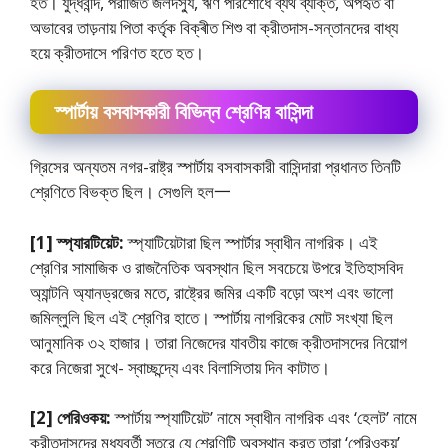
হত। যুদ্ধবন্দি, পরাজিত জলদস্যু, ঋণ পরিশােধে ব্যর্থ ব্যক্তি, অপহৃত বা
অভাবের তাড়নায় পিতা কর্তৃক বিক্ৰীত শিশু বা ক্রীতদাস-সন্তানদের বাধ্য
হয়ে ক্রীতদাসে পরিণত হতে হত।
স্পার্টায় বসবাসকারী বিভিন্ন শ্রেণির বাসিন্দা
গ্রিসের অন্যতম নগর-রাষ্ট্র স্পার্টায় বসবাসকারী বাসিন্দারা প্রধানত তিনটি
শ্রেণিতে বিভক্ত ছিল। সেগুলি হল一
[1] স্প্যারটিয়েট:
স্প্যাটিয়েটারা ছিল স্পার্টার স্বাধীন নাগরিক। এই
শ্রেণির সামাজিক ও রাজনৈতিক অবস্থান ছিল সবচেয়ে উপরে ইতিহাসবিদ
অ্যান্টনি অ্যানড্রজের মতে, রাষ্ট্রের জমির একটি বড়াে অংশ এবং ভালাে
জমিল্লুলি ছিল এই শ্রেণির হাতে। স্পার্টায় নাগরিকের মােট সংখ্যা ছিল
আনুমানিক ৩২ হাজার। তারা নিজেদের যাবতীয় কাজে ক্রীতদাসদের নিয়ােগ
করে নিজেরা সুখে- স্বাচ্ছন্দ্যে এবং বিলাসিতায় দিন কাটাত।
[2] পেরিওকয়:
স্পার্টায় স্প্যাটিয়েট’ নামে স্বাধীন নাগরিক এবং ‘হেলট’ নামে
ক্রীতদাসদের মধ্যবর্তী স্তরে যে শ্রেণিটি অবস্থান করত তারা ‘পেরিওকয়’