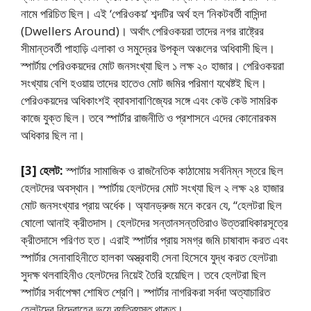
নামে পরিচিত ছিল। এই ‘পেরিওকয়’ শব্দটির অর্থ হল ‘নিকটবর্তী বাসিন্দা
(Dwellers Around)। অর্থাৎ পেরিওকয়রা তাদের নগর রাষ্ট্রের
সীমান্তবর্তী পাহাড়ি এলাকা ও সমুদ্রের উপকূল অঞ্চলের অধিবাসী ছিল।
স্পার্টায় পেরিওকয়দের মােট জনসংখ্যা ছিল ১ লক্ষ ২০ হাজার। পেরিওকয়রা
সংখ্যায় বেশি হওয়ায় তাদের হাতেও মােট জমির পরিমাণ যথেষ্টই ছিল।
পেরিওকয়দের অধিকাংশই ব্যাবসাবাণিজ্যের সঙ্গে এবং কেউ কেউ সামরিক
কাজে যুক্ত ছিল। তবে স্পার্টার রাজনীতি ও প্রশাসনে এদের কোনােরকম
অধিকার ছিল না।
[3] হেলট:
স্পার্টার সামাজিক ও রাজনৈতিক কাঠামােয় সর্বনিম্ন স্তরে ছিল
হেলটদের অবস্থান। স্পার্টায় হেলটদের মােট সংখ্যা ছিল ২ লক্ষ ২৪ হাজার
মােট জনসংখ্যার প্রায় অর্ধেক। অ্যানড্রুজ মনে করেন যে, “হেলটরা ছিল
ষোলো আনাই ক্রীতদাস। হেলটদের সন্তানসন্ততিরাও উত্তরাধিকারসূত্রে
ক্রীতদাসে পরিণত হত। এরাই স্পার্টার প্রায় সমগ্র জমি চাষাবাদ করত এবং
স্পার্টার সেনাবাহিনীতে হালকা অস্ত্রবাহী সেনা হিসেবে যুদ্ধ করত হেলটরা৷
সুদক্ষ থলবাহিনীও হেলটদের নিয়েই তৈরি হয়েছিল। তবে হেলটরা ছিল
স্পার্টার সর্বাপেক্ষা শােষিত শ্রেণি। স্পার্টার নাগরিকরা সর্বদা অত্যাচারিত
হেলটদের বিদ্রোহের ভয়ে ব্যতিব্যস্ত থাকত।