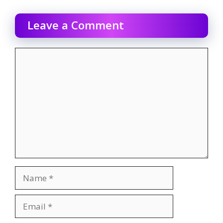
Leave a Comment
Comment
Name
Email