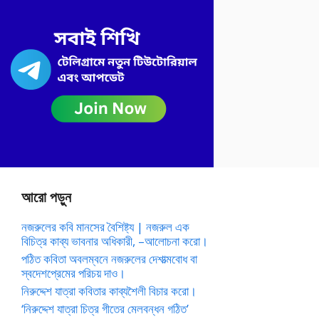
আরো পড়ুন
নজরুলের কবি মানসের বৈশিষ্ট্য | নজরুল এক
বিচিত্র কাব্য ভাবনার অধিকারী, –আলোচনা করো।
পঠিত কবিতা অবলম্বনে নজরুলের দেশাত্মবোধ বা
স্বদেশপ্রেমের পরিচয় দাও।
নিরুদ্দেশ যাত্রা কবিতার কাব্যশৈলী বিচার করো।
‘নিরুদ্দেশ যাত্রা চিত্র গীতের মেলবন্ধন গঠিত’