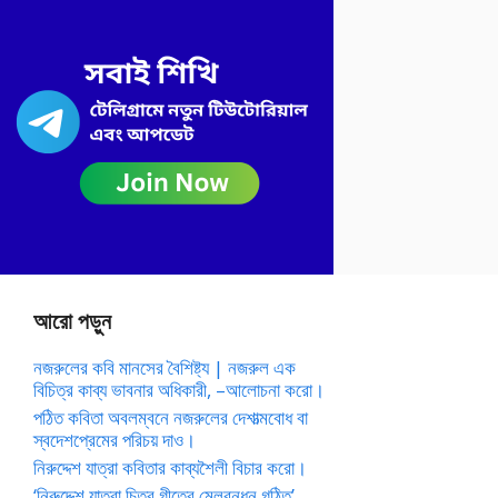
আরো পড়ুন
নজরুলের কবি মানসের বৈশিষ্ট্য | নজরুল এক
বিচিত্র কাব্য ভাবনার অধিকারী, –আলোচনা করো।
পঠিত কবিতা অবলম্বনে নজরুলের দেশাত্মবোধ বা
স্বদেশপ্রেমের পরিচয় দাও।
নিরুদ্দেশ যাত্রা কবিতার কাব্যশৈলী বিচার করো।
‘নিরুদ্দেশ যাত্রা চিত্র গীতের মেলবন্ধন গঠিত’