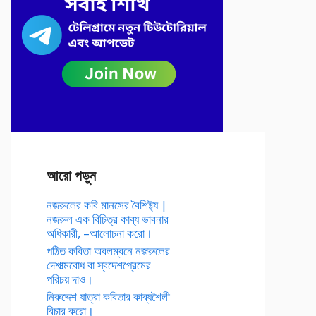
আরো পড়ুন
নজরুলের কবি মানসের বৈশিষ্ট্য |
নজরুল এক বিচিত্র কাব্য ভাবনার
অধিকারী, –আলোচনা করো।
পঠিত কবিতা অবলম্বনে নজরুলের
দেশাত্মবোধ বা স্বদেশপ্রেমের
পরিচয় দাও।
নিরুদ্দেশ যাত্রা কবিতার কাব্যশৈলী
বিচার করো।