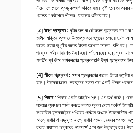
প্রস্রবণকে সবিরাম প্রস্রবণ বলে। শুষ্ক ঋতুতে সাময়িক সম্প
নীচে চলে গেলে প্রস্রবণগুলি শুকিয়ে যায়। বৃষ্টি হলে তা আবা
প্রস্রবণ বর্যাশেষে শীতের প্রারম্ভে শুকিয়ে যায়।
[3] উষ্ণ প্রস্রবণ :
বৃষ্টির জল বা ভৌমজল ভূত্বকের দারণ বা 
তাপীয় শক্তির প্রভাবে উত্তপ্ত হয়ে ভূপৃষ্ঠের কোনাে দুর্বল 
জলের উয়তা ভূপৃষ্ঠীয় জলের উয়তা অপেক্ষা অনেক বেশি হয়। যে
প্রস্রবণগুলি সাধারণত উষ্ণ হয়। পশ্চিমবঙ্গের বক্রেশ্বর, ঝা
পার্বতীর পূর্ব তীরে মণিকরণের প্রশ্রবণগুলি উষ্ণ প্রস্রবণের 
[4] শীতল প্রস্রবণ :
যেসব প্রস্রবণের জলের উয়তা ভূপৃষ্ঠীয
বলে। উত্তরাঞ্চলের দেরাদুনের সহস্রধারা একটি শীতল প্রস্
[5] গিজার :
গিজার একটি আইরিশ শব্দ। এর অর্থ গর্জন। যেসব প্রস
সময়ের ব্যবধানে গর্জন করতে করতে প্রবল বেগে সংকীর্ণ উপপৃষ্ঠীয
আমেরিকা যুক্তরাষ্ট্রের পশ্চিমের পার্বত্য অঞ্চলে ইয়েলােস্টান 
আগ্নেয়গিরি বা সদ্যমৃত আগ্নেয়গিরি বর্তমান, সেসব অঞ্চলে ভূপ
করলে ম্যাগমা চেম্বারের সংস্পর্শে এসে জল উত্তপ্ত হয়। উত্ত