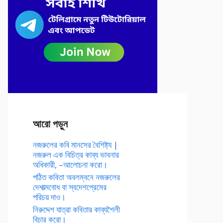
আরো পড়ুন
নজরুলের কবি মানসের বৈশিষ্ট্য |
নজরুল এক বিচিত্র কাব্য ভাবনার
অধিকারী, –আলোচনা করো।
পঠিত কবিতা অবলম্বনে নজরুলের
দেশাত্মবোধ বা স্বদেশপ্রেমের
পরিচয় দাও।
নিরুদ্দেশ যাত্রা কবিতার কাব্যশৈলী
বিচার করো।