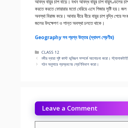
আবদ্ধ বায়ুর চাপ বাড়ে। যখন আবদ্ধ বায়ুর চাপ বায়ুমণ্ডলের চাপ
করতে করতে ফোয়ারার মতাে বেরিয়ে এসে গিজার সৃষ্টি হয়। জল 
অবস্থা বিরাজ করে। আবার ধীরে ধীরে বায়ুর চাপ বৃদ্ধি পেয়ে 
জলের উৎক্ষেপণ ও শান্ত অবস্থা চলতে থাকে।
Geography সব প্রশ্ন উত্তর (দ্বাদশ শ্রেণীর)
Categories
CLASS 12
নদীর দ্বারা সৃষ্ট কাস্ট ভূমিরূপ সম্পর্কে আলােচনা করাে। স্ট্যালাকট
গঠন অনুসারে প্রস্রবণের শ্রেণিবিভাগ করাে।
Leave a Comment
Comment