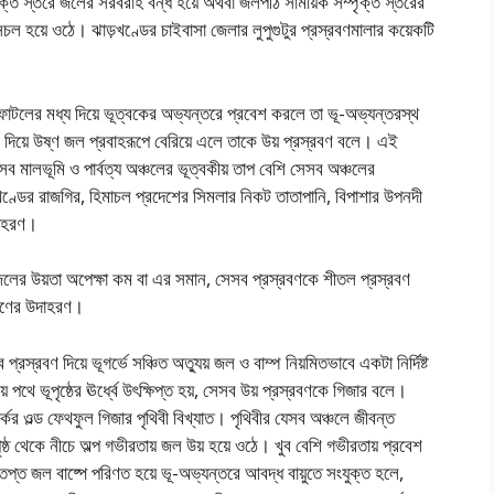
ৃক্ত স্তরে জলের সরবরাহ বন্ধ হয়ে অথবা জলপীঠ সাময়িক সম্পৃক্ত স্তরের
র সচল হয়ে ওঠে। ঝাড়খণ্ডের চাইবাসা জেলার লুপুগুটুর প্রস্রবণমালার কয়েকটি
ফাটলের মধ্য দিয়ে ভূত্বকের অভ্যন্তরে প্রবেশ করলে তা ভূ-অভ্যন্তরস্থ
অংশ দিয়ে উষ্ণ জল প্রবাহরূপে বেরিয়ে এলে তাকে উয় প্রস্রবণ বলে। এই
সব মালভূমি ও পার্বত্য অঞ্চলের ভূত্বকীয় তাপ বেশি সেসব অঞ্চলের
ড়খণ্ডের রাজগির, হিমাচল প্রদেশের সিমলার নিকট তাতাপানি, বিপাশার উপনদী
উদাহরণ।
় জলের উয়তা অপেক্ষা কম বা এর সমান, সেসব প্রস্রবণকে শীতল প্রস্রবণ
রবণের উদাহরণ।
্রবণ দিয়ে ভূগর্ভে সঞ্চিত অত্যুয় জল ও বাম্প নিয়মিতভাবে একটা নির্দিষ্ট
় পথে ভূপৃষ্ঠের ঊর্ধ্বে উৎক্ষিপ্ত হয়, সেসব উয় প্রস্রবণকে গিজার বলে।
পার্কের ওল্ড ফেথফুল গিজার পৃথিবী বিখ্যাত। পৃথিবীর যেসব অঞ্চলে জীবন্ত
ৃষ্ঠ থেকে নীচে অল্প গভীরতায় জল উয় হয়ে ওঠে। খুব বেশি গভীরতায় প্রবেশ
প্ত জল বাষ্পে পরিণত হয়ে ভূ-অভ্যন্তরে আবদ্ধ বায়ুতে সংযুক্ত হলে,