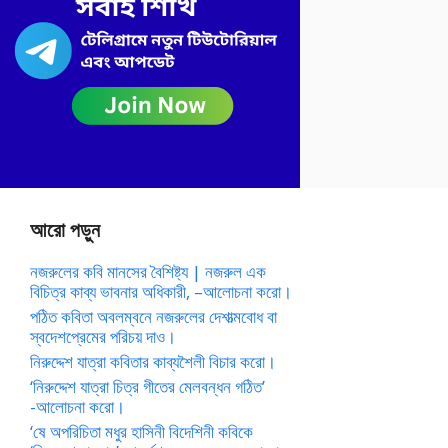
আরো পড়ুন
নজরুলের কবি মানসের বৈশিষ্ট্য | নজরুল এক
বিচিত্র কাব্য ভাবনার অধিকারী, –আলোচনা করো।
পঠিত কবিতা অবলম্বনে নজরুলের দেশাত্মবোধ বা
স্বদেশপ্রেমের পরিচয় দাও।
নিরুদ্দেশ যাত্রা কবিতার কাব্যশৈলী বিচার করো।
‘নিরুদ্দেশ যাত্রা চিত্র গীতের মেলবন্ধন গঠিত’
-আলোচনা করো।
‘ষে অপরিচিতা মধুর হাসিনী বিদেশিনী কবিকে