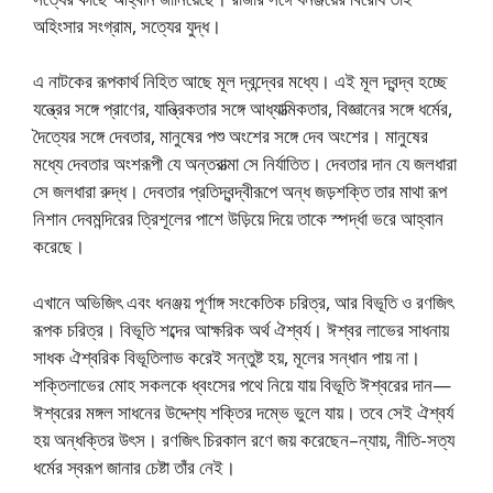
অহিংসার সংগ্রাম, সত্যের যুদ্ধ।
এ নাটকের রূপকার্থ নিহিত আছে মূল দ্বন্দ্বের মধ্যে। এই মূল দ্বন্দ্ব হচ্ছে
যন্ত্রের সঙ্গে প্রাণের, যান্ত্রিকতার সঙ্গে আধ্যাত্মিকতার, বিজ্ঞানের সঙ্গে ধর্মের,
দৈত্যের সঙ্গে দেবতার, মানুষের পশু অংশের সঙ্গে দেব অংশের। মানুষের
মধ্যে দেবতার অংশরূপী যে অন্তরাত্মা সে নির্যাতিত। দেবতার দান যে জলধারা
সে জলধারা রুদ্ধ। দেবতার প্রতিদ্বন্দ্বীরূপে অন্ধ জড়শক্তি তার মাথা রূপ
নিশান দেবমন্দিরের ত্রিশূলের পাশে উড়িয়ে দিয়ে তাকে স্পর্দ্ধা ভরে আহ্বান
করেছে।
এখানে অভিজিৎ এবং ধনঞ্জয় পূর্ণাঙ্গ সংকেতিক চরিত্র, আর বিভূতি ও রণজিৎ
রূপক চরিত্র। বিভূতি শব্দের আক্ষরিক অর্থ ঐশ্বর্য। ঈশ্বর লাভের সাধনায়
সাধক ঐশ্বরিক বিভূতিলাভ করেই সন্তুষ্ট হয়, মূলের সন্ধান পায় না।
শক্তিলাভের মোহ সকলকে ধ্বংসের পথে নিয়ে যায় বিভূতি ঈশ্বরের দান—
ঈশ্বরের মঙ্গল সাধনের উদ্দেশ্য শক্তির দম্ভে ভুলে যায়। তবে সেই ঐশ্বর্য
হয় অন্ধক্তির উৎস। রণজিৎ চিরকাল রণে জয় করেছেন–ন্যায়, নীতি-সত্য
ধর্মের স্বরূপ জানার চেষ্টা তাঁর নেই।