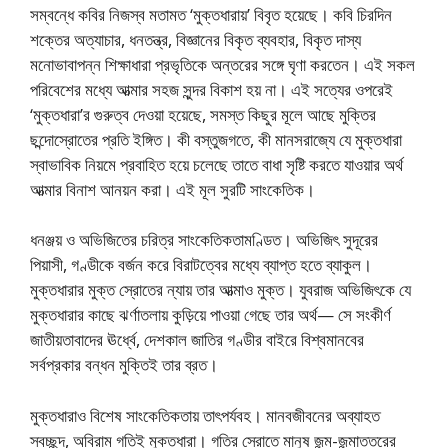
সম্বন্ধে কবির নিজস্ব মতামত ‘মুক্তধারায়’ বিবৃত হয়েছে। কবি চিরদিন
শক্তের অত্যাচার, ধনতন্ত্র, বিজ্ঞানের বিকৃত ব্যবহার, বিকৃত দাস্য
মনোভাবাপন্ন শিক্ষাধারা প্রভৃতিকে অন্তরের সঙ্গে ঘৃণা করতেন। এই সকল
পরিবেশের মধ্যে আত্মার সহজ সুন্দর বিকাশ হয় না। এই সত্যের ওপরেই
‘মুক্তধারা’র গুরুত্ব দেওয়া হয়েছে, সমস্ত কিছুর মূলে আছে মুক্তির
ছন্দোস্রোতের প্রতি ইঙ্গিত। কী বস্তুজগতে, কী মানসরাজ্যে যে মুক্তধারা
স্বাভাবিক নিয়মে প্রবাহিত হয়ে চলেছে তাতে বাধা সৃষ্টি করতে যাওয়ার অর্থ
আত্মার বিনাশ আনয়ন করা। এই মূল সুরটি সাংকেতিক।
ধনঞ্জয় ও অভিজিতের চরিত্র সাংকেতিকতামণ্ডিত। অভিজিৎ সুদূরের
পিয়াসী, গণ্ডীকে বর্জন করে বিরাটত্বের মধ্যে ব্যাপ্ত হতে ব্যাকুল।
মুক্তধারার মুক্ত স্রোতের ন্যায় তার আত্মাও মুক্ত। যুবরাজ অভিজিৎকে যে
মুক্তধারার কাছে ঝর্ণাতলায় কুড়িয়ে পাওয়া গেছে তার অর্থ— সে সংকীর্ণ
জাতীয়তাবাদের ঊর্ধ্বে, দেশকাল জাতির গণ্ডীর বাইরে বিশ্বমানবের
সর্বপ্রকার বন্ধন মুক্তিই তার ব্রত।
মুক্তধারাও বিশেষ সাংকেতিকতায় তাৎপর্যবহ। মানবজীবনের অব্যাহত
স্বচ্ছন্দ, অবিরাম গতিই মুক্তধারা। গতির স্রোতে মানুষ জন্ম-জন্মাত্তরের