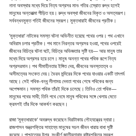
নানা অবস্থার মধ্যে দিয়ে নিত্য অগ্রসর মান৷ গতির স্রোেত রুদ্ধ হলেই
মানুষের অন্তরাত্মা পীড়িত হয়। রুদ্ধ অবস্থা জীবনের বিকৃত ও অসত্যরূপ।
সর্ববন্ধনমুক্ত গতিই জীবনের স্বরূপ। মুক্তধারাই জীবনের প্রতীক।
‘মুক্তধারা’ নাটকের সমস্ত ঘটনা অভিনীত হয়েছে পথের ওপর। পথ এখানে
অবিরাম চলার প্রতীক। পথ মানে নিরন্তর অগ্রসর হওয়া, পথের ওপরেই
জীবনের বিচিত্র ঘটনা ঘটে, বিচিত্র অভিজ্ঞতার সৃষ্টি হয়— আর মানুষ তার
মধ্যে দিয়ে অগ্রসর হয়ে চলে। মানুষ অনন্ত পথের পথিক রূপে নিত্য
অগ্রসরমান। পথ সীমাহীনতার ইঙ্গিত দেয়, জীবনের অনস্ততত্ব ও
অসীমত্বের সংকেত দেয়। ভৈরব মন্দিরের দিকে পথের যাওয়ার একটি তাৎপর্য
আছে। সেই পথিক-বন্ধু লীলাময় দেবতা পথের শেষে পথিকের জন্য
অপেক্ষমান। সমস্ত পথিক তাঁরই দিকে চলেছে। তিনিও তো পথিক—
মানুষের পথের সাথী; তিনি পথে নেমে মানুষ পথিকের সঙ্গে খেলায় মেতে
ক্রমশই তাঁর দিকে আকর্ষণ করছেন।
রাজা ‘মুক্তধারাকে’ অবরুদ্ধ করেছেন বিরাটাকায় লৌহযন্ত্রের দ্বারা।
রাজশাসন যন্ত্রশক্তির সাহায্যে মানুষের সচল জীবন ধারায় বাধা সৃষ্টি
করেছে। পাশ্চাত্যের উগ্র, সংকীর্ণ জাতীয়তাবাদ রাষ্ট্রশক্তির স্বরূপ,