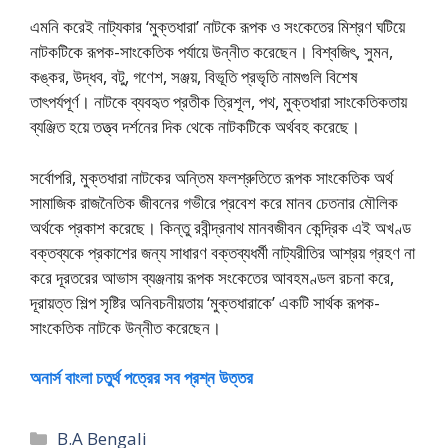
এমনি করেই নাট্যকার ‘মুক্তধারা’ নাটকে রূপক ও সংকেতের মিশ্রণ ঘটিয়ে
নাটকটিকে রূপক-সাংকেতিক পর্যায়ে উন্নীত করেছেন। বিশ্বজিৎ, সুমন,
কঙ্কর, উদ্ধব, বটু, গণেশ, সঞ্জয়, বিভূতি প্রভৃতি নামগুলি বিশেষ
তাৎপর্যপূর্ণ। নাটকে ব্যবহৃত প্রতীক ত্রিশূল, পথ, মুক্তধারা সাংকেতিকতায়
ব্যঞ্জিত হয়ে তত্ত্ব দর্শনের দিক থেকে নাটকটিকে অর্থবহ করেছে।
সর্বোপরি, মুক্তধারা নাটকের অন্তিম ফলশ্রুতিতে রূপক সাংকেতিক অর্থ
সামাজিক রাজনৈতিক জীবনের গভীরে প্রবেশ করে মানব চেতনার মৌলিক
অর্থকে প্রকাশ করেছে। কিন্তু রবীন্দ্রনাথ মানবজীবন কেন্দ্রিক এই অখণ্ড
বক্তব্যকে প্রকাশের জন্য সাধারণ বক্তব্যধর্মী নাট্যরীতির আশ্রয় গ্রহণ না
করে দূরতরের আভাস ব্যঞ্জনায় রূপক সংকেতের আবহমণ্ডল রচনা করে,
দূরায়ত্ত শিল্প সৃষ্টির অনিবচনীয়তায় ‘মুক্তধারাকে’ একটি সার্থক রূপক-
সাংকেতিক নাটকে উন্নীত করেছেন।
অনার্স বাংলা চতুর্থ পত্রের সব প্রশ্ন উত্তর
Categories
B.A Bengali