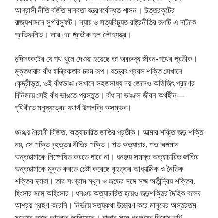
আগ্রাসী নীতি বর্জিত মানবতা যন্ত্রগর্বোদ্ধত শাসন। উত্তরকূটের
রাজ্যশাসনে সুপরিস্ফুট। ন্যায় ও সত্যবিচ্যুত রাষ্ট্রনীতির রূপটি এ নাটকে
প্রতিফলিত। আর এর প্রতীক হল লৌহযন্ত্র।
নন্দিসংকটের যে পথ খুলে দেওয়া হয়েছে তা অবরুদ্ধ জীবন-পথের প্রতীক।
মুক্তধারার বাঁধ যান্ত্রিকতার চরম রূপ। যন্ত্রের প্রবল শক্তি সেখানে
কেন্দ্রীভূত, ওই বাঁধভাঙা সেখানে সহজসাধ্য নয় জেনেও অভিজিৎ প্রাণের
বিনিময়ে সেই বাঁধ ভাঙতে প্রস্তুত। বাঁধ না ভাঙলে জীবন অর্থহীন—
পৃথিবীতে মনুষ্যত্বের যথার্থ উপলব্ধি অসম্ভব।
ধনঞ্জয় বৈরাগী বিজিত, অত্যাচারিত জাতির প্রতীক। আত্মার শক্তি জড় শক্তি
নয়, সে শক্তি বৃহত্তর নীতির শক্তি। শত অত্যাচার, শত অপমান
অন্তরাত্মাকে নিষ্পেষিত করতে পারে না। ধনঞ্জয় সমস্ত অত্যাচারিত জাতির
অন্তরাত্মাকে মুক্ত করতে চেষ্টা করেছে বৃহত্তর আধ্যাত্মিক ও নৈতিক
শক্তির দ্বারা। তার সংগ্রাম স্থূল ও জড়ের সঙ্গে সূক্ষ্ম অতীন্দ্রিয় শক্তির,
হিংসার সঙ্গে অহিংসার। ধনঞ্জয় অত্যাচারিত হয়েও জড়শক্তির দৈহিক বলের
আশ্রয় গ্রহণ করেনি। নির্ভয়ে সত্যকথা উচ্চারণ করে মানুষের অস্তরতম
সত্যের কাছে আহ্বান জানিয়েছে। রাজার সঙ্গে ধনঞ্জয়ের বিরোধ তাই