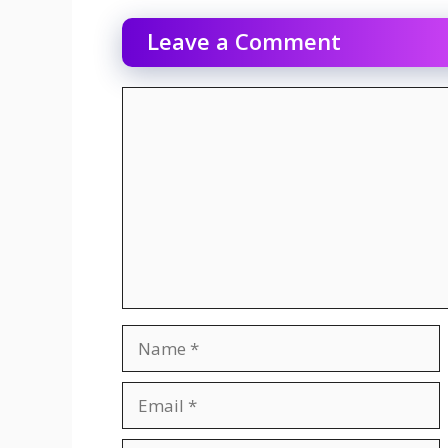
Leave a Comment
Comment
Name
Email