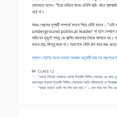
কোনমতে বলেন- “ইয়ে দেখিয়ে বাতয়‌ এসিসি হুয়ি- মানে ব্যা
ওঠে না।
অমর প্রেমের দৃশ্যটি সম্পর্কে বলতে গিয়ে বৌদি বলেন – “এটা
underground political leader’ না হলে সেখানে গল্প
নাট্য ঘন মুহূর্তে শম্ভু কে কল্পিত জানালার টপকে পালাতে হয
বলতে চায়, কিন্তু জমে না। অবশেষে বৌদি রাগ করে মঞ্চ ছেড়
দ্বাদশ শ্রেণির বাংলা সমস্ত অধ্যায় অনুযায়ী তার সব প্রশ্নের
Categories
CLASS 12
“এবারে নিশ্চয়ই আমাদের দেশের ইংরেজি শিক্ষিত লোকেরা এর কদর ব
বক্তব্যের মাধ্যমে ইংরেজি শিক্ষিত লোকেদের প্রতি নাট্যকারের যে বিদ্রুপত
“আচ্ছা তাহলে একটা লভ সিন করা যাক।” – কেন তারা লভ সিন এর 