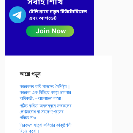
আরো পড়ুন
নজরুলের কবি মানসের বৈশিষ্ট্য |
নজরুল এক বিচিত্র কাব্য ভাবনার
অধিকারী, –আলোচনা করো।
পঠিত কবিতা অবলম্বনে নজরুলের
দেশাত্মবোধ বা স্বদেশপ্রেমের
পরিচয় দাও।
নিরুদ্দেশ যাত্রা কবিতার কাব্যশৈলী
বিচার করো।