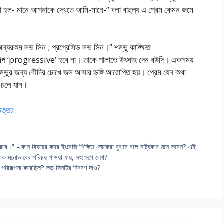
পারটা হল- মানে আপনাকে দেখতে আমি-মানে-” বলা বাহুল্য এ প্রেম কেমন জমে
 অন্যরকম লভ সিন ; প্রগ্রেসিভ লভ সিন।” শম্ভু কাঙ্ক্ষিত
 ‘progressive’ হবে না। তাকে পালাতে উৎসাহ দেন ব‌উদি। একসময়
়। সম্ভুর জন্য বৌদির চোখে জল আসার ভঙ্গি আরোপিত হয়। প্রেম যেন কথা
ে চলে যান।
 উত্তর
ুঝবে।” -কোন বিষয়ের কদর ইংরেজি শিক্ষিত লোকেরা বুঝবে বলে নাট্যকার মনে করেন? এই
্মাক মনোভাবের পরিচয় পাওয়া যায়, সংক্ষেপে লেখ?
পরিকল্পনা করেছিল? লভ সিনটির বিবরণ দাও?