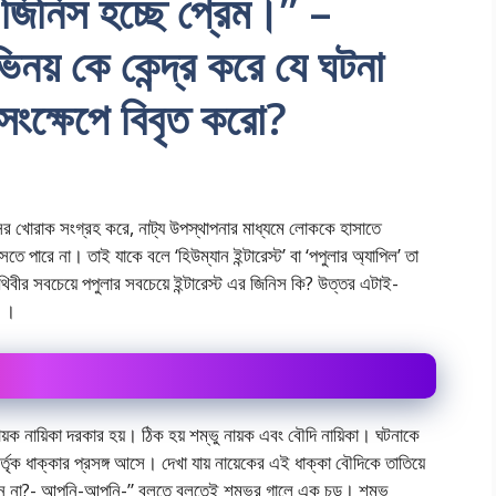
র জিনিস হচ্ছে প্রেম।” –
িনয় কে কেন্দ্র করে যে ঘটনা
া সংক্ষেপে বিবৃত করো?
াসির খোরাক সংগ্রহ করে, নাট্য উপস্থাপনার মাধ্যমে লোককে হাসাতে
ে পারে না। তাই যাকে বলে ‘হিউম্যান ইন্টারেস্ট’ বা ‘পপুলার অ্যাপিল’ তা
র সবচেয়ে পপুলার সবচেয়ে ইন্টারেস্ট এর জিনিস কি? উত্তর এটাই-
’ ।
য়ক নায়িকা দরকার হয়। ঠিক হয় শম্ভু নায়ক এবং বৌদি নায়িকা। ঘটনাকে
্তৃক ধাক্কার প্রসঙ্গ আসে। দেখা যায় নায়েকের এই ধাক্কা বৌদিকে তাতিয়ে
েন না?- আপনি-আপনি-” বলতে বলতেই শম্ভুর গালে এক চড়। শম্ভু