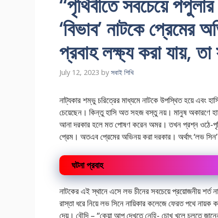
“পৃথিবীতে সবচেয়ে পপুলা
‘বিভাব’ নাটকে প্রেমের অভ
প্রবাহ লক্ষ্য করা যায়, ত
July 12, 2023
by
সবাই শিখি
নাট্যকার শম্ভু চরিত্রের মাধ্যমে নাটকে উপস্থিত হয়ে এবং হ
চেয়েছেন। কিন্তু হাসি অত সহজ বস্তু নয়। মানুষ অকারণে হাসত
আনা দরকার হলে মত পোষণ করেন অমর। তখন প্রশ্ন ওঠে-পৃথিবী
প্রেম। অতএব প্রেমের অভিনয় করা দরকার। অর্থাৎ ‘লভ সিন
ঘটনা প্রবাহ
নাটকের এই স্থানে এসে লভ চীনের সবচেয়ে প্রয়োজনীয় শর্ত না
রাস্তা ধরে নিয়ে লভ সিনে নায়িকার কলেজে ফেরত পথে নায়ক কর
দেয়। বৌদি – “কেয়া আপ দেখতে নেহি- চোখ খুলে চলতে জান