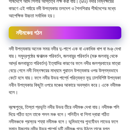
শীর্ষদেশে আদি শিলার অস্তিত্ব লক্ষ করা যায়। (vii) নদীর নিম্নক্ষয়ের
কারণে এই পর্যায়ে নদী উপত্যকার তলদেশ ও শৈলশিরার শীর্ষদেশের মধ্যে
আপেক্ষিক উচ্চতা সর্বাধিক হয়।
নদীমঞ্চের গঠন
নদী উপত্যকায় অনেক সময় নদীর দু-পাশে এক বা একাধিক ধাপ বা মঞ্ দেখা
যায়। সমুদ্রপৃষ্ঠের ঋণাত্মক পরিবর্তন, জলবায়ুর পরিবর্তন (মরু জলবায়ু থেকে
আর্দ্র জলবায়ুতে পরিবর্তন) ইত্যাদির কারণের ফলে নদীর জলপ্রবাহের মাত্রা
বেড়ে গেলে নদী নিম্নক্ষয়ের মাধ্যমে পুরাতন উপত্যকার ওপর উল্লম্বভাবে
কেটে বসে যায়। ফলে নদীর উভয় পার্শ্বে পরিত্যক্ত মৃদু ঢালবিশিষ্ট উপত্যকা
নবীন উপত্যকার কিছুটা ওপরে মঞ্চের আকারে অবস্থান করে। একে নদীমঞ্চ
বলে।
ব্রহ্মপুত্র, তিস্তা প্রভৃতি নদীর উভয় তীরে নদীমঞ্চ দেখা যায়। নদীমঞ্চ পলি
দিয়ে গঠিত হলে তাকে পলল মঞ্চ বলে। পলিহীন বা শিলা দ্বারা গঠিত
নদীমঞ্চকে প্রস্তর শয্যা নদীমঞ্চ বলে। ভূমিভাগের পুনর্যৌবন লাভের ফলে
সমান উচ্চতায় নদীর উভয় পার্শ্বে দুটি নদীমঞ্চ গড়ে উঠলে তাকে যুগল