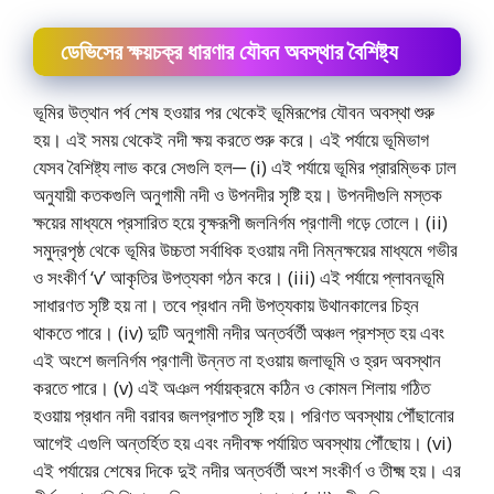
ডেভিসের ক্ষয়চক্র ধারণার যৌবন অবস্থার বৈশিষ্ট্য
ভূমির উত্থান পর্ব শেষ হওয়ার পর থেকেই ভূমিরূপের যৌবন অবস্থা শুরু
হয়। এই সময় থেকেই নদী ক্ষয় করতে শুরু করে। এই পর্যায়ে ভূমিভাগ
যেসব বৈশিষ্ট্য লাভ করে সেগুলি হল─ (i) এই পর্যায়ে ভূমির প্রারম্ভিক ঢাল
অনুযায়ী কতকগুলি অনুগামী নদী ও উপনদীর সৃষ্টি হয়। উপনদীগুলি মস্তক
ক্ষয়ের মাধ্যমে প্রসারিত হয়ে বৃক্ষরূপী জলনির্গম প্রণালী গড়ে তােলে। (ii)
সমুদ্রপৃষ্ঠ থেকে ভূমির উচ্চতা সর্বাধিক হওয়ায় নদী নিম্নক্ষয়ের মাধ্যমে গভীর
ও সংকীর্ণ ‘v’ আকৃতির উপত্যকা গঠন করে। (iii) এই পর্যায়ে প্লাবনভূমি
সাধারণত সৃষ্টি হয় না। তবে প্রধান নদী উপত্যকায় উথানকালের চিহ্ন
থাকতে পারে। (iv) দুটি অনুগামী নদীর অন্তর্বর্তী অঞ্চল প্রশস্ত হয় এবং
এই অংশে জলনির্গম প্রণালী উন্নত না হওয়ায় জলাভূমি ও হ্রদ অবস্থান
করতে পারে। (v) এই অঞল পর্যায়ক্রমে কঠিন ও কোমল শিলায় গঠিত
হওয়ায় প্রধান নদী বরাবর জলপ্রপাত সৃষ্টি হয়। পরিণত অবস্থায় পৌঁছানাের
আগেই এগুলি অন্তর্হিত হয় এবং নদীবক্ষ পর্যায়িত অবস্থায় পৌঁছােয়। (vi)
এই পর্যায়ের শেষের দিকে দুই নদীর অন্তর্বর্তী অংশ সংকীর্ণ ও তীক্ষ্ম হয়। এর