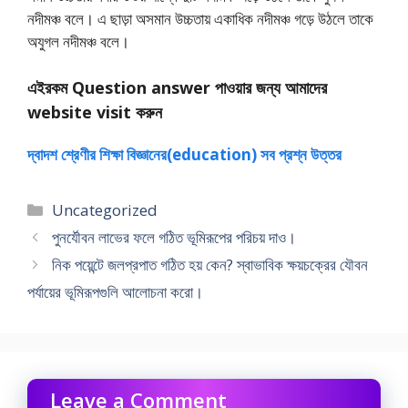
নদীমঞ্চ বলে। এ ছাড়া অসমান উচ্চতায় একাধিক নদীমঞ্চ গড়ে উঠলে তাকে
অযুগল নদীমঞ্চ বলে।
এইরকম Question answer পাওয়ার জন্য আমাদের
website visit করুন
দ্বাদশ শ্রেণীর শিক্ষা বিজ্ঞানের(education) সব প্রশ্ন উত্তর
Categories
Uncategorized
পুনর্যৌবন লাভের ফলে গঠিত ভূমিরূপের পরিচয় দাও।
নিক পয়েন্টে জলপ্রপাত গঠিত হয় কেন? স্বাভাবিক ক্ষয়চক্রের যৌবন
পর্যায়ের ভূমিরূপগুলি আলােচনা করাে।
Leave a Comment