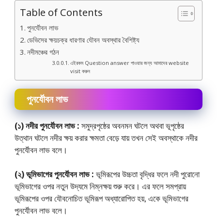
Table of Contents
পুনর্যৌবন লাভ
ডেভিসের ক্ষয়চক্র ধারণার যৌবন অবস্থার বৈশিষ্ট্য
নদীমঞ্চের গঠন
এইরকম Question answer পাওয়ার জন্য আমাদের website
visit করুন
পুনর্যৌবন লাভ
(১) নদীর পুনর্যৌবন লাভ :
সমুদ্রপৃষ্ঠের অবনমন ঘটলে অথবা ভূপৃষ্ঠের
উত্থান ঘটলে নদীর ক্ষয় করার ক্ষমতা বেড়ে যায় তখন সেই অবস্থাকে নদীর
পুনর্যৌবন লাভ বলে।
(২) ভূমিভাগের পুনর্যৌবন লাভ :
ভূমিরূপের উচ্চতা বৃদ্ধির ফলে নদী পুরােনাে
ভূমিভাগের ওপর নতুন উদ্যমে নিম্নক্ষয় শুরু করে। এর ফলে সমপ্রায়
ভূমিরূপের ওপর যৌবনােচিত ভূমিরূপ অধ্যারােপিত হয়, একে ভূমিভাগের
পুনর্যৌবন লাভ বলে।