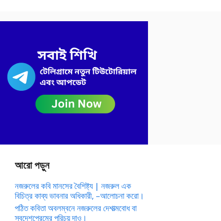
আরো পড়ুন
নজরুলের কবি মানসের বৈশিষ্ট্য | নজরুল এক
বিচিত্র কাব্য ভাবনার অধিকারী, –আলোচনা করো।
পঠিত কবিতা অবলম্বনে নজরুলের দেশাত্মবোধ বা
স্বদেশপ্রেমের পরিচয় দাও।