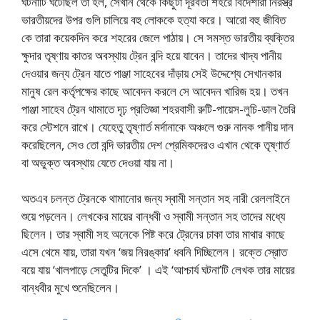
ঘটনাটি ঘটেছিল তা হল, সেখান থেকে কিছুটা দূরবর্তী শহরে বিদেশীরা নিরস্ত্র
ভারতীয়দের উপর গুলি চালিয়ে বহু লোককে হত্যা করে। আরো বহু জীবিত
কে তারা কয়েকদিন করে শহরের জেলে পাঠায়। সে সমস্ত ভারতীয় ব্যক্তির
ক্ষুদার তৃষ্ণায় কাতর অবস্থায় ট্রেন বন্দি হয়ে যাবেন। তাদের খাদ্য পানীয়
দেওয়ার জন্য ট্রেন যাতে পাঞ্জা সাহেবের দাঁড়ায় সেই উদ্দেশ্যে সেখানকার
মানুষ রেল কর্তৃপক্ষের কাছে আবেদন করলে সে আবেদন খারিজ হয়। তখন
পাঞ্জা সাহেব ট্রেন থামাতে দৃঢ় প্রতিজ্ঞা শহরবাসী রুটি-পায়েস-লুচি-ডাল তৈরি
করে স্টেশনে রাখে। যেহেতু তৃষ্ণার্ত মর্দানাকে অঞ্চলে গুরু নানক পানীয় দান
করেছিলেন, সেও তো বন্দি ভারতীয় দেশ প্রেমিকদেরও এখান থেকে তৃষ্ণার্ত
বা অভুক্ত অবস্থায় যেতে দেওয়া যায় না।
অতএব চলন্ত ট্রেনকে থামানোর জন্য স্বামী সন্তান সহ নারী রেললাইনে
শুয়ে পড়লেন। লেখকের মায়ের বান্ধবী ও স্বামী সন্তান সহ তাদের মধ্যে
ছিলেন। তার স্বামী সহ অনেকে পিষ্ট করে ট্রেনের চাকা তার মাথার কাছে
এসে থেমে যায়, তারা যখন ‘জয় নিরঙ্কার’ ধবনি দিচ্ছিলেন। রক্তে স্রোত
বয়ে যায় ‘খালপাড়ে সেতুটির দিকে’ । এই ‘আশ্চার্য ঘটনা’টি লেখক তার মায়ের
বান্ধবীর মুখে শুনেছিলেন।