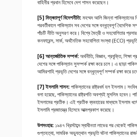
বাহিনীর প্রধান হিসেবে দেশ শাসন করেছেন।
[5] মিত্ৰতাপূর্ণ বিদেশনীতি:
মহম্মদ আলি জিন্না পাকিস্তানের বি
পরবর্তীকালে পাকিস্তান সব দেশের সঙ্গে বন্ধুত্বপূর্ণ বৈদেশিক স
পাঁচটি নীতি অনুসরণ করে। বিশ্বে মৈত্রী ও সহযােগিতার প্রসা
কনফারেন্স, সার্ক, অর্থনৈতিক সহযােগিতা সংস্থা (ECO) প্রভ
[6] আন্তর্জাতিক সম্পর্ক:
অর্থনীতি, বিজ্ঞান, প্রযুক্তি, শিক্ষা 
দেশের সঙ্গে পাকিস্তান সুসম্পর্ক রক্ষা করে চলে। এ ছাড়া পাকি
আমিরশাহি প্রভৃতি দেশের সঙ্গে বন্ধুত্বপূর্ণ সম্পর্ক রক্ষা করে 
[7] ইসলামি শাসন:
পাকিস্তানের রাষ্ট্রধর্ম হল ইসলাম। সংবি
বলা হয়েছে, পাকিস্তানের রাষ্ট্রপতি অবশ্যই মুসলিম হবেন। 
ইসলামের প্রতীক। এই প্রতীক ব্যবহারের মাধ্যমে ইসলাম ধর্মে
ইসলামি প্রজাতন্ত্র হিসেবে আত্মপ্রকাশ করেছে।
উপসংহার:
১৯৪৭ খ্রিস্টাব্দে স্বাধীনতা লাভের পর থেকেই পাকিস
গুপ্তহত্যা, সামরিক অভ্যুত্থান প্রভৃতি ঘটনা পাকিস্তানের রা