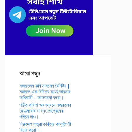
আরো পড়ুন
নজরুলের কবি মানসের বৈশিষ্ট্য |
নজরুল এক বিচিত্র কাব্য ভাবনার
অধিকারী, –আলোচনা করো।
পঠিত কবিতা অবলম্বনে নজরুলের
দেশাত্মবোধ বা স্বদেশপ্রেমের
পরিচয় দাও।
নিরুদ্দেশ যাত্রা কবিতার কাব্যশৈলী
বিচার করো।