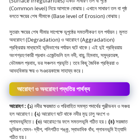
(Surface Irregularities) একটি সাধারণ তল বা পৃষ্ঠে
(Common level) নিয়ে আসাকে বােঝায়। এখানে সাধারণ তল বা পৃষ্ঠ
বলতে ক্ষয়ের শেষ সীমাকে (Base level of Erosion) বোঝায়।
সুতরাং ক্ষয়ের শেষ সীমার সাপেক্ষে ভূপৃষ্ঠের সমতলীকরণ হল পর্যায়ন। মূলত
অবরােহণ (Degradation) ও আরােহণ (Aggradation)
প্রক্রিয়ার মাধ্যমেই ভূমিভাগের পর্যায়ন ঘটে থাকে। এই দুই প্রক্রিয়ায়
অংশগ্রহণকারী প্রধান এজেন্টগুলি হল নদী, বায়ু, হিমবাহ, সমুদ্রতরঙ্গ,
ভৌমজল প্রবাহ, ভর সঞ্চলন প্রভৃতি। তবে কিছু জৈবিক প্রক্রিয়া ও
আবহবিকার ক্ষয় ও সঞচয়কাজে সাহায্য করে।
আরােহণ ও অবরােহণ পদ্ধতির পার্থক্য
আরােহণ :
(১
) নদীর ক্ষয়জাত ও পরিবাহিত সমস্ত পদার্থের পুঞ্জীভবন ও সঞ্চয়
হল আরােহণ।
(২
) আরােহণ ঘটে থাকে নদীর মৃদু ঢালু অংশে ও
প্লাবনভূমিতে।
(৩
) আরােহণের ফলে সমতলভূমি গঠিত হয়।
(৪)
সয়জাত
ভূমিরূপ যেমন- দ্বীপ, পলিগঠিত শঙ্কু, স্বাভাবিক বাঁধ, প্লাবনভূমি ইত্যাদি
গঠিত হয়।