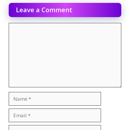
Leave a Comment
Comment
Name
Email
Website