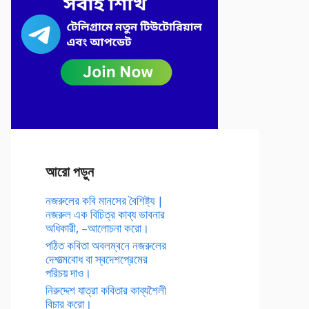
আরো পড়ুন
নজরুলের কবি মানসের বৈশিষ্ট্য |
নজরুল এক বিচিত্র কাব্য ভাবনার
অধিকারী, –আলোচনা করো।
পঠিত কবিতা অবলম্বনে নজরুলের
দেশাত্মবোধ বা স্বদেশপ্রেমের
পরিচয় দাও।
নিরুদ্দেশ যাত্রা কবিতার কাব্যশৈলী
বিচার করো।