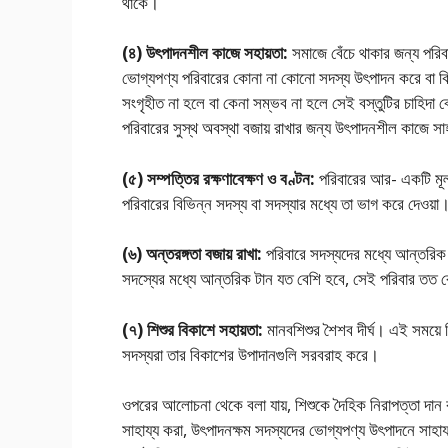
থাকে।
(৪) উৎপাদনশীল কাজে সহায়তা:
সমাজে বেঁচে থাকার জন্য পরিব
ভােগ্যপণ্য পরিবারের কোনা না কোনাে সদস্য উৎপাদন করে বা ক
সংগৃহীত না হলে বা কেনা সম্ভব না হলে সেই বস্তুটির চাহিদা বে
পরিবারের সুস্থ অবস্থা বজায় রাখার জন্য উৎপাদনশীল কাজে সাহ
(৫) সম্পত্তির রক্ষণাবেক্ষণ ও বণ্টন:
পরিবারের আর- একটি মূল্য
পরিবারের বিভিন্ন সদস্য বা সদস্যার মধ্যে তা ভাগ করে দেওয়া
(৬) অন্তরঙ্গতা বজায় রাখা:
পরিবারে সদস্যদের মধ্যে আন্তরিক স
সদস্যের মধ্যে আন্তরিক টান যত বেশি হবে, সেই পরিবার তত ব
(৭) শিশুর বিকাশে সহায়তা:
মানবশিশুর শৈশব দীর্ঘ। এই সময়ে 
সদস্যরা তার বিকাশের উপাদানগুলি সরবরাহ করে।
ওপরের আলােচনা থেকে বলা যায়, শিশুকে দৈহিক নিরাপত্তা দান 
সাহায্য করা, উৎপাদনক্ষম সদস্যদের ভােগ্যপণ্য উৎপাদনে সাহায