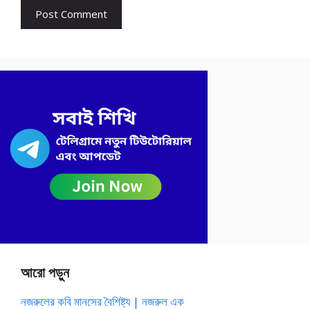
আরো পড়ুন
নজরুলের কবি মানসের বৈশিষ্ট্য | নজরুল এক