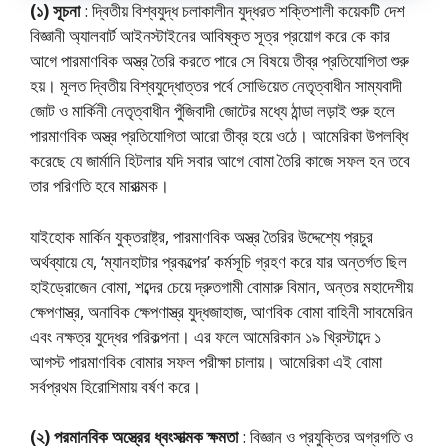
(১) সূচনা
: দ্বিতীয় বিশ্বযুদ্ধ চলাকালীন যুদ্ধরত শক্তিশালী কয়েকটি দেশ
বিজ্ঞানী অ্যালবার্ট আইনস্টাইনের আবিষ্কৃত সূত্র প্রয়োগ করে কে কার
আগে পারমাণবিক অস্ত্র তৈরি করতে পারে সে বিষয়ে তীব্র প্রতিযোগিতা শুরু
হয়। মূলত দ্বিতীয় বিশ্বযুদ্ধোত্তর পর্বে সোভিয়েত নেতৃত্বাধীন সাম্যবাদী
জোট ও মার্কিনী নেতৃত্বাধীন পুঁজিবাদী জোটের মধ্যে ঠান্ডা লড়াই শুরু হলে
পারমাণবিক অস্ত্র প্রতিযোগিতা আরো তীব্র হয়ে ওঠে। আমেরিকা উপলব্ধি
করেছে যে জার্মানি হিটলার যদি সবার আগে বোমা তৈরি কাজে সফল হন তবে
তার পরিণতি হবে মারাত্মক।
যাইহোক মার্কিন যুক্তরাষ্ট্র, পারমাণবিক অস্ত্র তৈরির উদ্দেশ্যে প্রচুর
অর্থব্যায়ে যে, ‘ম্যানহাটার প্রকল্পের’ কর্মসূচি গ্রহণ করে যার অন্তর্গত ছিল
হাইড্রোজেন বোমা, শব্দের চেয়ে দ্রুতগামী বোমারু বিমান, অন্তর মহাদেশীয়
ক্ষেপণাস্ত্র, অনাবিক ক্ষেপণাস্ত্র যুদ্ধজাহাজ, আণবিক বোমা বাহিনী সাবমেরিন
এবং নক্ষত্র যুদ্ধের পরিকল্পনা। এর ফলে আমেরিকান ১৯ খ্রিস্টাব্দে ১
আগস্ট পারমাণবিক বোমার সফল পরীক্ষা চালায়। আমেরিকা এই বোমা
সর্বপ্রথম হিরোশিমায় বর্ষণ করে।
(২) পরমানবিক অস্ত্রের ধ্বংসাত্মক ক্ষমতা
: বিজ্ঞান ও প্রযুক্তির অগ্রগতি ও