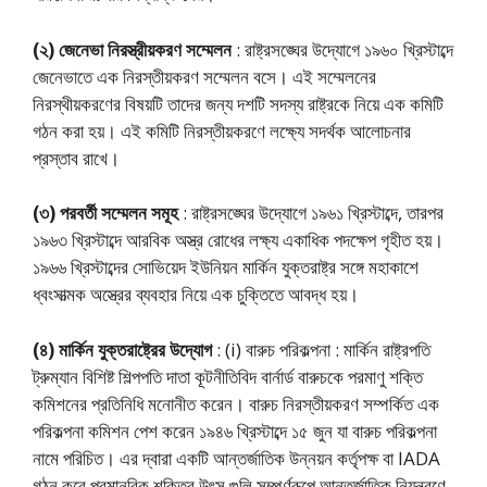
(২) জেনেভা নিরস্ত্রীয়করণ সম্মেলন
: রাষ্ট্রসঙ্ঘের উদ্যোগে ১৯৬০ খ্রিস্টাব্দে
জেনেভাতে এক নিরস্তীয়করণ সম্মেলন বসে। এই সম্মেলনের
নিরস্থীয়করণের বিষয়টি তাদের জন্য দশটি সদস্য রাষ্ট্রকে নিয়ে এক কমিটি
গঠন করা হয়। এই কমিটি নিরস্তীয়করণে লক্ষ্যে সদর্থক আলোচনার
প্রস্তাব রাখে।
(৩) পরবর্তী সম্মেলন সমূহ
: রাষ্ট্রসঙ্ঘের উদ্যোগে ১৯৬১ খ্রিস্টাব্দে, তারপর
১৯৬৩ খ্রিস্টাব্দে আরবিক অস্ত্র রোধের লক্ষ্য একাধিক পদক্ষেপ গৃহীত হয়।
১৯৬৬ খ্রিস্টাব্দের সোভিয়েদ ইউনিয়ন মার্কিন যুক্তরাষ্ট্র সঙ্গে মহাকাশে
ধ্বংসাত্মক অস্ত্রের ব্যবহার নিয়ে এক চুক্তিতে আবদ্ধ হয়।
(৪) মার্কিন যুক্তরাষ্ট্রের উদ্যোগ
: (i) বারুচ পরিকল্পনা : মার্কিন রাষ্ট্রপতি
ট্রুম্যান বিশিষ্ট শিল্পপতি দাতা কূটনীতিবিদ বার্নার্ড বারুচকে পরমাণু শক্তি
কমিশনের প্রতিনিধি মনোনীত করেন। বারুচ নিরস্তীয়করণ সম্পর্কিত এক
পরিকল্পনা কমিশন পেশ করেন ১৯৪৬ খ্রিস্টাব্দে ১৫ জুন যা বারুচ পরিকল্পনা
নামে পরিচিত। এর দ্বারা একটি আন্তর্জাতিক উন্নয়ন কর্তৃপক্ষ বা IADA
গঠন করে পরমানবিক শক্তির উৎস গুলি সম্পূর্ণরূপে আন্তর্জাতিক নিয়ন্ত্রণে