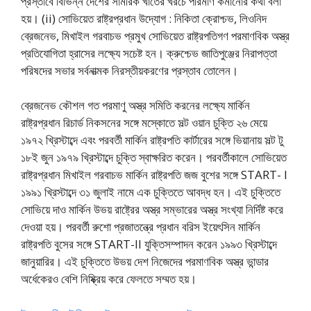
প্রস্তাবে বিভিন্ন দেশের সামরিক খাতের খরচে পরিমাণ কমানোর কথা বলা
হয়। (ii) সোভিয়েত রাষ্ট্রপ্রধান উদ্যোগ : নিকিতা ক্রোশ্চভ, লিওনিদ
ব্রেজনেভ, মিখাইল গরবাচভ প্রমুখ সোভিয়েত রাষ্ট্রপতিগণ পরমাণবিক অস্ত্র
প্রতিযোগিতা হ্রাসের লক্ষ্যে সচেষ্ট হন। ক্রুশ্চেভ জাতিপুঞ্জের নিরাপত্তা
পরিষদের সভার সর্বনাত্মক নিরস্তীয়করণের প্রস্তাব তোলেন।
ব্রেজনেভ কৌশল গত পরমাণু অস্ত্র সমিতি করনের লক্ষ্যে মার্কিন
রাষ্ট্রপ্রধান রিচার্ড নিকসনের সঙ্গে মস্কোতে সল্ট ওয়ান চুক্তি ২৬ মেয়ে
১৯৭২ খ্রিস্টাব্দে এবং পরবর্তী মার্কিন রাষ্ট্রপতি কার্টারের সঙ্গে ভিয়ানায় সল্ট টু
১৮ই জুন ১৯৭৯ খ্রিস্টাব্দে চুক্তি স্বাক্ষরিত করেন। পরবর্তীকালে সোভিয়েত
রাষ্ট্রপ্রধান মিখাইল গরবাচভ মার্কিন রাষ্ট্রপতি জজ বুশের সঙ্গে START- I
১৯৯১ খ্রিস্টাব্দে ৩১ জুলাই নামে এক চুক্তিতে আবদ্ধ হন। এই চুক্তিতে
সোভিয়ে দাও মার্কিন উভয় রাষ্ট্রের অস্ত্র সম্ভারের অস্ত্র সংখ্যা নির্দিষ্ট করে
দেওয়া হয়। পরবর্তী রুশো প্রজাতন্ত্রে প্রধান বরিস ইয়েৎসিন মার্কিন
রাষ্ট্রপতি বুসের সঙ্গে START-II যুক্তিসম্পাদন করেন ১৯৯৩ খ্রিস্টাব্দে
জানুয়ারির। এই চুক্তিতে উভয় দেশ নিজেদের পরমাণবিক অস্ত্র ভান্ডার
অর্ধেকেরও বেশি নিষ্ক্রিয় করে ফেলতে সম্মত হয়।