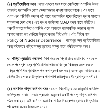
(৪) প্রতিযোগিতা তত্ত্ব
: সময় এগুলো সঙ্গে সঙ্গে সোভিয়েদ ও মার্কিন উভয়
তরফেই পরমানবিক বোমা ক্ষেপানাস্ত্রের সংখ্যা বাড়তে থাকে। এর ফলে
এমন এক পরিচিতি উদ্ভব ঘটে যাতে পরমানবিক যুদ্ধে বিশ্বের ধ্বংস সাধনের
সম্ভাবনা দেখা দেয়। এই ধ্বংস প্রক্রিয়া MAD তত্ত্ব নামে পরিচিত।
পরবর্তী সময়ে সমিত ও মার্কিন একে অপরকে পারমাণবিক অস্ত্রের প্রথম
আঘাত হানায় ভয় দেখিয়ে নিবৃত্ত করার নীতি নেই। এই নীতির নাম
Policy of Nuclear Deterrence । পরমাণুর বস্ত্র প্রতিযোগিতার
অগ্রগতিকালে শক্তি সাম্য ত্রাসের সাম্য নামে পরিচিত লাভ করে।
৩. শান্তি প্রতিষ্ঠার পদক্ষেপ
: বিশ শতকের দ্বিতীয়ার্ধে মাঝামাঝি সময়কাল
থেকে পরমাণুবি বস্ত্র প্রতিযোগিতা থামিয়ে বিশ্বের বিভিন্ন তরফ থেকে
শান্তি প্রতিষ্ঠার প্রাথমিক পদক্ষেপ গ্রহণ শুরু হয়। এক্ষেত্রে সোভিয়ে ত ও
মার্কিন উভয় তরফে উদ্যোগের পাশাপাশি জাতিপুঞ্জের উদ্যোগ প্রশংসনীয়।
(১) অনাবিক শক্তি কমিশন গঠন
: ১৯৪৬ খ্রিস্টাব্দের ২৬ জানুয়ারি সম্মিলিত
জাতিপুঞ্জের সাধারণ সভার প্রস্তাব অনুসরণ একটি পরমাণু শক্তি কমিশন
গঠন করা হয়। এই কমিশন অনাবিক শক্তি নিয়ন্ত্রণের ব্যাপারে বিস্তারিত
পরিকল্পনা রচনার সিদ্ধান্ত নেয়।