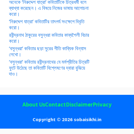
অনেকে ‘নিরুদ্দেশ যাত্রা’ কবিতাটিকে চিত্রধর্মী বলে
ব্যাখ্যা করেছেন। এ বিষয়ে নিজের ভাষায় আলোচনা
করো।
‘নিরুদ্দেশ যাত্রা’ কবিতাটির তাৎপর্য সংক্ষেপে বিবৃতি
করো।
রবীন্দ্রনাথ ঠাকুরের বসুন্ধরা কবিতার কাব্যশৈলী বিচার
করো।
‘বসুন্ধরা’ কবিতার ছড়া সুরের গীতি কাব্যিক বিন্যাস
লেখো।
‘বসুন্ধরা’ কবিতায় রবীন্দ্রনাথের যে মর্মপ্রীতির চিত্রটি
ফুটে উঠেছে তা কবিতাটি বিশ্লেষণের দ্বারা বুঝিয়ে
দাও।
About Us
Contact
Disclaimer
Privacy
Copyright © 2026 sobaisikhi.in