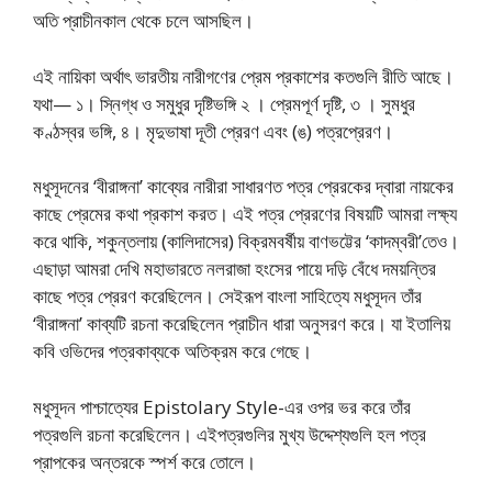
অতি প্রাচীনকাল থেকে চলে আসছিল।
এই নায়িকা অর্থাৎ ভারতীয় নারীগণের প্রেম প্রকাশের কতগুলি রীতি আছে।
যথা— ১। স্নিগ্ধ ও সমুধুর দৃষ্টিভঙ্গি ২ । প্রেমপূর্ণ দৃষ্টি, ৩ । সুমধুর
কণ্ঠস্বর ভঙ্গি, ৪। মৃদুভাষা দূতী প্রেরণ এবং (ঙ) পত্রপ্রেরণ।
মধুসূদনের ‘বীরাঙ্গনা’ কাব্যের নারীরা সাধারণত পত্র প্রেরকের দ্বারা নায়কের
কাছে প্রেমের কথা প্রকাশ করত। এই পত্র প্রেরণের বিষয়টি আমরা লক্ষ্য
করে থাকি, শকুন্তলায় (কালিদাসের) বিক্রমবর্ষীয় বাণভট্টের ‘কাদম্বরী’তেও।
এছাড়া আমরা দেখি মহাভারতে নলরাজা হংসের পায়ে দড়ি বেঁধে দময়ন্তির
কাছে পত্র প্রেরণ করেছিলেন। সেইরূপ বাংলা সাহিত্যে মধুসূদন তাঁর
‘বীরাঙ্গনা’ কাব্যটি রচনা করেছিলেন প্রাচীন ধারা অনুসরণ করে। যা ইতালিয়
কবি ওভিদের পত্রকাব্যকে অতিক্রম করে গেছে।
মধুসূদন পাশ্চাত্যের Epistolary Style-এর ওপর ভর করে তাঁর
পত্রগুলি রচনা করেছিলেন। এইপত্রগুলির মুখ্য উদ্দেশ্যগুলি হল পত্র
প্রাপকের অন্তরকে স্পর্শ করে তোলে।