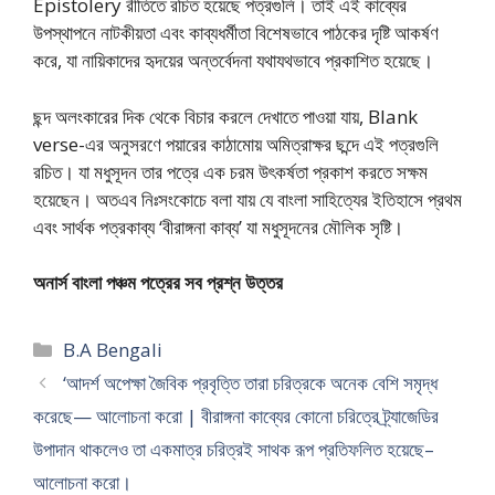
Epistolery রীতিতে রচিত হয়েছে পত্রগুলি। তাই এই কাব্যের
উপস্থাপনে নাটকীয়তা এবং কাব্যধর্মীতা বিশেষভাবে পাঠকের দৃষ্টি আকর্ষণ
করে, যা নায়িকাদের হৃদয়ের অন্তর্বেদনা যথাযথভাবে প্রকাশিত হয়েছে।
ছন্দ অলংকারের দিক থেকে বিচার করলে দেখাতে পাওয়া যায়, Blank
verse-এর অনুসরণে পয়ারের কাঠামোয় অমিত্রাক্ষর ছন্দে এই পত্রগুলি
রচিত। যা মধুসূদন তার পত্রে এক চরম উৎকর্ষতা প্রকাশ করতে সক্ষম
হয়েছেন। অতএব নিঃসংকোচে বলা যায় যে বাংলা সাহিত্যের ইতিহাসে প্রথম
এবং সার্থক পত্রকাব্য ‘বীরাঙ্গনা কাব্য’ যা মধুসূদনের মৌলিক সৃষ্টি।
অনার্স বাংলা পঞ্চম পত্রের সব প্রশ্ন উত্তর
Categories
B.A Bengali
‘আদর্শ অপেক্ষা জৈবিক প্রবৃত্তি তারা চরিত্রকে অনেক বেশি সমৃদ্ধ
করেছে— আলোচনা করো | বীরাঙ্গনা কাব্যের কোনো চরিত্রে ট্র্যাজেডির
উপাদান থাকলেও তা একমাত্র চরিত্রই সাথক রূপ প্রতিফলিত হয়েছে–
আলোচনা করো।