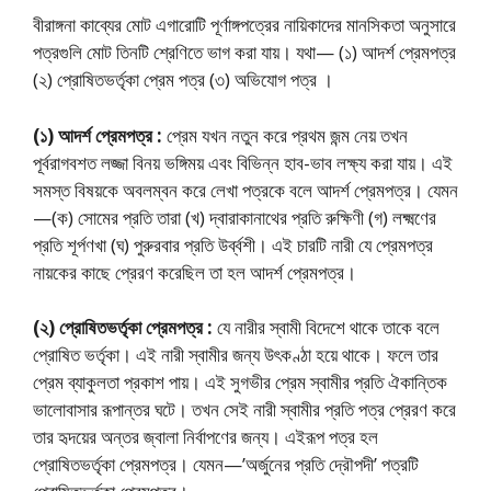
বীরাঙ্গনা কাব্যের মোট এগারোটি পূর্ণাঙ্গপত্রের নায়িকাদের মানসিকতা অনুসারে
পত্রগুলি মোট তিনটি শ্রেণিতে ভাগ করা যায়। যথা— (১) আদর্শ প্রেমপত্র
(২) প্রোষিতভর্তৃকা প্রেম পত্র (৩) অভিযোগ পত্র ।
(১) আদর্শ প্রেমপত্র :
প্রেম যখন নতুন করে প্রথম জন্ম নেয় তখন
পূর্বরাগবশত লজ্জা বিনয় ভঙ্গিময় এবং বিভিন্ন হাব-ভাব লক্ষ্য করা যায়। এই
সমস্ত বিষয়কে অবলম্বন করে লেখা পত্রকে বলে আদর্শ প্রেমপত্র। যেমন
—(ক) সোমের প্রতি তারা (খ) দ্বারাকানাথের প্রতি রুক্ষিণী (গ) লক্ষ্মণের
প্রতি শূর্পণখা (ঘ) পুরুরবার প্রতি উর্ব্বশী। এই চারটি নারী যে প্রেমপত্র
নায়কের কাছে প্রেরণ করেছিল তা হল আদর্শ প্রেমপত্র।
(২) প্রোষিতভর্তৃকা প্রেমপত্র :
যে নারীর স্বামী বিদেশে থাকে তাকে বলে
প্রোষিত ভর্তৃকা। এই নারী স্বামীর জন্য উৎকণ্ঠা হয়ে থাকে। ফলে তার
প্রেম ব্যাকুলতা প্রকাশ পায়। এই সুগভীর প্রেম স্বামীর প্রতি ঐকান্তিক
ভালোবাসার রূপান্তর ঘটে। তখন সেই নারী স্বামীর প্রতি পত্র প্রেরণ করে
তার হৃদয়ের অন্তর জ্বালা নির্বাপণের জন্য। এইরূপ পত্র হল
প্রোষিতভর্তৃকা প্রেমপত্র। যেমন—’অর্জুনের প্রতি দ্রৌপদী’ পত্রটি