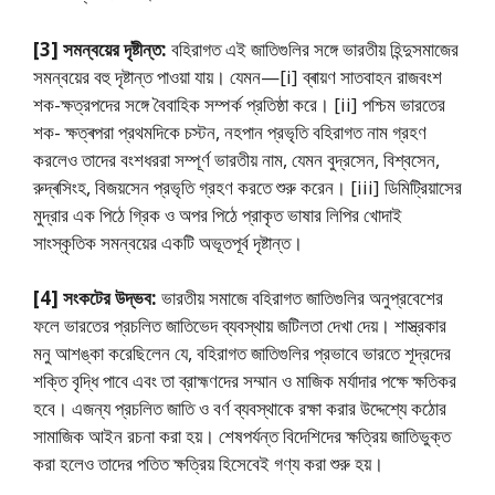
[3] সমন্বয়ের দৃষ্টীন্ত:
বহিরাগত এই জাতিগুলির সঙ্গে ভারতীয় হিন্দুসমাজের
সমন্বয়ের বহু দৃষ্টান্ত পাওয়া যায়। যেমন—[i] ব্ৰায়ণ সাতবাহন রাজবংশ
শক-ক্ষত্রপদের সঙ্গে বৈবাহিক সম্পর্ক প্রতিষ্ঠা করে। [ii] পশ্চিম ভারতের
শক- ক্ষত্ৰপরা প্রথমদিকে চস্টন, নহপান প্রভৃতি বহিরাগত নাম গ্রহণ
করলেও তাদের বংশধররা সম্পূর্ণ ভারতীয় নাম, যেমন বুদ্রসেন, বিশ্বসেন,
রুদ্ৰসিংহ, বিজয়সেন প্রভৃতি গ্রহণ করতে শুরু করেন। [iii] ডিমিট্রিয়াসের
মুদ্রার এক পিঠে গ্রিক ও অপর পিঠে প্রাকৃত ভাষার লিপির খােদাই
সাংস্কৃতিক সমন্বয়ের একটি অভূতপূর্ব দৃষ্টান্ত।
[4] সংকটের উদ্ভব:
ভারতীয় সমাজে বহিরাগত জাতিগুলির অনুপ্রবেশের
ফলে ভারতের প্রচলিত জাতিভেদ ব্যবস্থায় জটিলতা দেখা দেয়। শাস্ত্রকার
মনু আশঙ্কা করেছিলেন যে, বহিরাগত জাতিগুলির প্রভাবে ভারতে শূদ্রদের
শক্তি বৃদ্ধি পাবে এবং তা ব্রাহ্মণদের সম্মান ও মাজিক মর্যাদার পক্ষে ক্ষতিকর
হবে। এজন্য প্রচলিত জাতি ও বর্ণ ব্যবস্থাকে রক্ষা করার উদ্দেশ্যে কঠোর
সামাজিক আইন রচনা করা হয়। শেষপর্যন্ত বিদেশিদের ক্ষত্রিয় জাতিভুক্ত
করা হলেও তাদের পতিত ক্ষত্রিয় হিসেবেই গণ্য করা শুরু হয়।