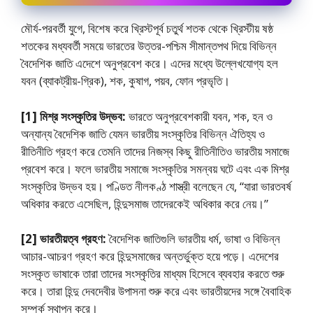
মৌর্য-পরবর্তী যুগে, বিশেষ করে খ্রিস্টপূর্ব চতুর্থ শতক থেকে খ্রিস্টীয় ষষ্ঠ
শতকের মধ্যবর্তী সময়ে ভারতের উত্তর-পশ্চিম সীমান্তপথ দিয়ে বিভিন্ন
বৈদেশিক জাতি এদেশে অনুপ্রবেশ করে। এদের মধ্যে উল্লেখযােগ্য হল
যবন (ব্যাকট্রীয়-গ্রিক), শক, কুষাগ, পয়ব, ফোন প্রভৃতি।
[1] মিশ্র সংস্কৃতির উদ্ভব:
ভারতে অনুপ্রবেশকারী যবন, শক, হন ও
অন্যান্য বৈদেশিক জাতি যেমন ভারতীয় সংস্কৃতির বিভিন্ন ঐতিহ্য ও
রীতিনীতি গ্রহণ করে তেমনি তাদের নিজস্ব কিছু রীতিনীতিও ভারতীয় সমাজে
প্রবেশ করে। ফলে ভারতীয় সমাজে সংস্কৃতির সমন্বয় ঘটে এবং এক মিশ্র
সংস্কৃতির উদ্ভব হয়। পণ্ডিত নীলকণ্ঠ শাস্ত্রী বলেছেন যে, “যারা ভারতবর্ষ
অধিকার করতে এসেছিল, হিন্দুসমাজ তাদেরকেই অধিকার করে নেয়।”
[2] ভারতীয়ত্ব গ্রহণ:
বৈদেশিক জাতিগুলি ভারতীয় ধর্ম, ভাষা ও বিভিন্ন
আচার-আচরণ গ্রহণ করে হিন্দুসমাজের অন্তর্ভুক্ত হয়ে পড়ে। এদেশের
সংস্কৃত ভাষাকে তারা তাদের সংস্কৃতির মাধ্যম হিসেবে ব্যবহার করতে শুরু
করে। তারা হিন্দু দেবদেবীর উপাসনা শুরু করে এবং ভারতীয়দের সঙ্গে বৈবাহিক
সম্পর্ক স্থাপন করে।