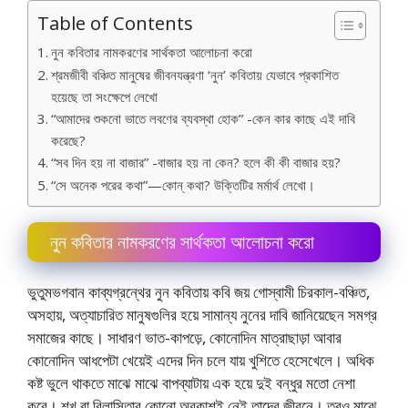
Table of Contents
নুন কবিতার নামকরণের সার্থকতা আলােচনা করাে
শ্রমজীবী বঞ্চিত মানুষের জীবনযন্ত্রণা ‘নুন’ কবিতায় যেভাবে প্রকাশিত
হয়েছে তা সংক্ষেপে লেখাে
“আমাদের শুকনাে ভাতে লবণের ব্যবস্থা হোক” -কেন কার কাছে এই দাবি
করেছে?
“সব দিন হয় না বাজার” -বাজার হয় না কেন? হলে কী কী বাজার হয়?
“সে অনেক পরের কথা”—কোন্ কথা? উক্তিটির মর্মার্থ লেখাে।
নুন কবিতার নামকরণের সার্থকতা আলােচনা করাে
ভুতুমভগবান কাব্যগ্রন্থের নুন কবিতায় কবি জয় গােস্বামী চিরকাল-বঞ্চিত,
অসহায়, অত্যাচারিত মানুষগুলির হয়ে সামান্য নুনের দাবি জানিয়েছেন সমগ্র
সমাজের কাছে। সাধারণ ভাত-কাপড়ে, কোনােদিন মাত্রাছাড়া আবার
কোনােদিন আধপেটা খেয়েই এদের দিন চলে যায় খুশিতে হেসেখেলে। অধিক
কষ্ট ভুলে থাকতে মাঝে মাঝে বাপব্যাটায় এক হয়ে দুই বন্ধুর মতাে নেশা
করে। শখ বা বিলাসিতার কোনাে অবকাশই নেই তাদের জীবনে। তবুও মাঝে