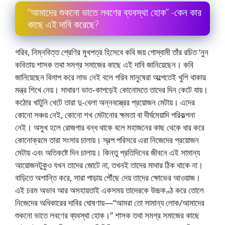
“আমাদের শুকনাে ভাতে লবণের ব্যবস্থা হোক” -কেন কার
কাছে এই দাবি করেছে?
গরিব, নিম্নবিত্ত শ্রেণির মুখপত্র হিসেবে কবি জয় গােস্বামী তাঁর রচিত ‘নুন
কবিতায় শাসক তথা সমগ্র সমাজের কাছে এই দাবি জানিয়েছেন। কবি
জানিয়েছেন বিলাপ করে লাভ নেই বলে গরিব মানুষেরা অল্পেতেই খুশি থাকার
মন্ত্র শিখে নেয়। সাধারণ ভাত-কাপড়েই কোনােমতে তাদের দিন কেটে যায়।
কঠোর খাটুনি খেটে তারা দু-বেলা অন্নবস্ত্রের প্রয়ােজন মেটায়। এদের
কোনাে সঞ্চয় নেই, কোনাে শখ মেটানাের ক্ষমতা বা দীর্ঘমেয়াদি পরিকল্পনা
নেই। অসুখ হলে রােজগার বন্ধ থাকে বলে মহাজনের কাছ থেকে ধার করে
কোনােক্রমে তারা সংসার চালায়। স্বল্প পরিসরে এরা নিজেদের প্রয়ােজন
মেটায় এবং অতিকষ্টে দিন চালায়। কিন্তু প্রতিদিনের জীবনে এই সামান্য
আয়ােজনটুকুও যখন তাদের জোটে না, তখনই তাদের মাথার ঠিক থাকে না।
বাড়িতে অশান্তি করে, সারা পাড়ায় পৌঁছে দেয় তাদের ক্ষোভের আওয়াজ।
এই চরম অভাব আর অসহায়তাই একসময় তাদেরকে উচ্চকণ্ঠ করে তােলে
নিজেদের অধিকারের দাবির ঘােষণায়—“আমরা তাে সামান্য লােক/আমাদের
শুকনাে ভাতে লবণের ব্যবস্থা হােক।” শাসক তথা সমগ্র সমাজের কাছে