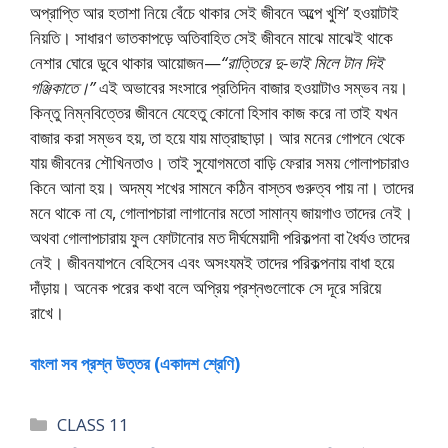
অপ্রাপ্তি আর হতাশা নিয়ে বেঁচে থাকার সেই জীবনে অল্পে খুশি’ হওয়াটাই
নিয়তি। সাধারণ ভাতকাপড়ে অতিবাহিত সেই জীবনে মাঝে মাঝেই থাকে
নেশার ঘােরে ডুবে থাকার আয়ােজন—
“রাত্তিরে দু-ভাই মিলে টান দিই
গঞ্জিকাতে।”
এই অভাবের সংসারে প্রতিদিন বাজার হওয়াটাও সম্ভব নয়।
কিন্তু নিম্নবিত্তের জীবনে যেহেতু কোনাে হিসাব কাজ করে না তাই যখন
বাজার করা সম্ভব হয়, তা হয়ে যায় মাত্রাছাড়া। আর মনের গােপনে থেকে
যায় জীবনের শৌখিনতাও। তাই সুযােগমতাে বাড়ি ফেরার সময় গােলাপচারাও
কিনে আনা হয়। অদম্য শখের সামনে কঠিন বাস্তব গুরুত্ব পায় না। তাদের
মনে থাকে না যে, গােলাপচারা লাগানাের মতাে সামান্য জায়গাও তাদের নেই।
অথবা গােলাপচারায় ফুল ফোটানাের মত দীর্ঘমেয়াদী পরিকল্পনা বা ধৈর্যও তাদের
নেই। জীবনযাপনে বেহিসেব এবং অসংযমই তাদের পরিকল্পনায় বাধা হয়ে
দাঁড়ায়। অনেক পরের কথা বলে অপ্রিয় প্রশ্নগুলােকে সে দূরে সরিয়ে
রাখে।
বাংলা সব প্রশ্ন উত্তর (একাদশ শ্রেণি)
Categories
CLASS 11