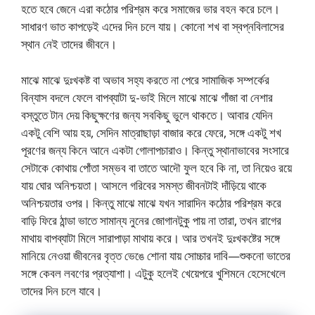
হতে হবে জেনে এরা কঠোর পরিশ্রম করে সমাজের ভার বহন করে চলে।
সাধারণ ভাত কাপড়েই এদের দিন চলে যায়। কোনাে শখ বা স্বপ্নবিলাসের
স্থান নেই তাদের জীবনে।
মাঝে মাঝে দুঃখকষ্ট বা অভাব সহ্য করতে না পেরে সামাজিক সম্পর্কের
বিন্যাস বদলে ফেলে বাপব্যাটা দু-ভাই মিলে মাঝে মাঝে গাঁজা বা নেশার
বস্তুতে টান দেয় কিছুক্ষণের জন্য সবকিছু ভুলে থাকতে। আবার যেদিন
একটু বেশি আয় হয়, সেদিন মাত্রাছাড়া বাজার করে ফেরে, সঙ্গে একটু শখ
পূরণের জন্য কিনে আনে একটা গােলাপচারাও। কিন্তু স্থানাভাবের সংসারে
সেটাকে কোথায় পোঁতা সম্ভব বা তাতে আদৌ ফুল হবে কি না, তা নিয়েও রয়ে
যায় ঘাের অনিশ্চয়তা। আসলে গরিবের সমস্ত জীবনটাই দাঁড়িয়ে থাকে
অনিশ্চয়তার ওপর। কিন্তু মাঝে মাঝে যখন সারাদিন কঠোর পরিশ্রম করে
বাড়ি ফিরে ঠান্ডা ভাতে সামান্য নুনের জোগানটুকু পায় না তারা, তখন রাগের
মাথায় বাপব্যাটা মিলে সারাপাড়া মাথায় করে। আর তখনই দুঃখকষ্টের সঙ্গে
মানিয়ে নেওয়া জীবনের বৃত্ত ভেঙে শােনা যায় সােচ্চার দাবি—শুকনাে ভাতের
সঙ্গে কেবল লবণের প্রত্যাশা। এটুকু হলেই খেয়েপরে খুশিমনে হেসেখেলে
তাদের দিন চলে যাবে।