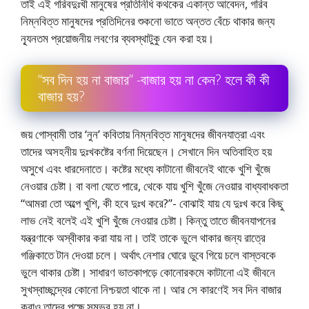
তাই এই গরিবদুঃখী মানুষের প্রতিনিধি কথকের একান্ত আবেদন, গরিব
নিম্নবিত্ত মানুষদের প্রতিদিনের শুকনাে ভাতে অন্তত বেঁচে থাকার জন্য
ন্যূনতম প্রয়ােজনীয় লবণের ব্যবস্থাটুকু যেন করা হয়।
“সব দিন হয় না বাজার” -বাজার হয় না কেন? হলে কী কী
বাজার হয়?
জয় গােস্বামী তার ‘নুন’ কবিতায় নিম্নবিত্ত মানুষদের জীবনযাত্রা এবং
তাদের অসহনীয় দুঃখকষ্টের বর্ণনা দিয়েছেন। সেখানে দিন অতিবাহিত হয়
অসুখে এবং ধারদেনাতে। কষ্টের মধ্যে কাটানাে জীবনেই থাকে খুশি খুঁজে
নেওয়ার চেষ্টা। বা বলা যেতে পারে, থেকে যায় খুশি খুঁজে নেওয়ার বাধ্যবাধকতা
“আমরা তাে অল্পে খুশি, কী হবে দুঃখ করে?”- বোঝাই যায় যে দুঃখ করে কিছু
লাভ নেই বলেই এই খুশি খুঁজে নেওয়ার চেষ্টা। কিন্তু তাতে জীবনযাপনের
যন্ত্রণাকে অস্বীকার করা যায় না। তাই তাকে ভুলে থাকার জন্য রাত্রে
গঞ্জিকাতে টান দেওয়া চলে। অর্থাৎ নেশার ঘােরে ডুবে গিয়ে চলে বাস্তবকে
ভুলে থাকার চেষ্টা। সাধারণ ভাতকাপড়ে কোনােরকমে কাটানাে এই জীবনে
সুখস্বাচ্ছন্দ্যের কোনাে নিশ্চয়তা থাকে না। আর সে কারণেই সব দিন বাজার
করাও তাদের পক্ষে সম্ভব হয় না।