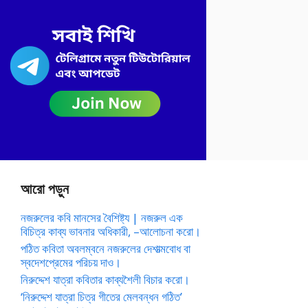
আরো পড়ুন
নজরুলের কবি মানসের বৈশিষ্ট্য | নজরুল এক
বিচিত্র কাব্য ভাবনার অধিকারী, –আলোচনা করো।
পঠিত কবিতা অবলম্বনে নজরুলের দেশাত্মবোধ বা
স্বদেশপ্রেমের পরিচয় দাও।
নিরুদ্দেশ যাত্রা কবিতার কাব্যশৈলী বিচার করো।
‘নিরুদ্দেশ যাত্রা চিত্র গীতের মেলবন্ধন গঠিত’