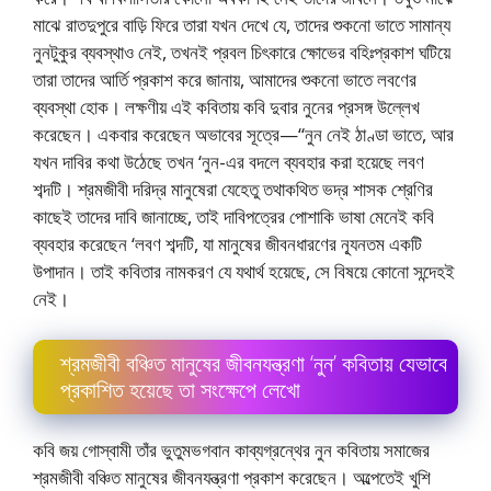
মাঝে রাতদুপুরে বাড়ি ফিরে তারা যখন দেখে যে, তাদের শুকনাে ভাতে সামান্য
নুনটুকুর ব্যবস্থাও নেই, তখনই প্রবল চিৎকারে ক্ষোভের বহিঃপ্রকাশ ঘটিয়ে
তারা তাদের আর্তি প্রকাশ করে জানায়, আমাদের শুকনাে ভাতে লবণের
ব্যবস্থা হােক। লক্ষণীয় এই কবিতায় কবি দুবার নুনের প্রসঙ্গ উল্লেখ
করেছেন। একবার করেছেন অভাবের সূত্রে—“নুন নেই ঠাণ্ডা ভাতে, আর
যখন দাবির কথা উঠেছে তখন ‘নুন-এর বদলে ব্যবহার করা হয়েছে লবণ
শব্দটি। শ্রমজীবী দরিদ্র মানুষেরা যেহেতু তথাকথিত ভদ্র শাসক শ্রেণির
কাছেই তাদের দাবি জানাচ্ছে, তাই দাবিপত্রের পােশাকি ভাষা মেনেই কবি
ব্যবহার করেছেন ‘লবণ শব্দটি, যা মানুষের জীবনধারণের ন্যূনতম একটি
উপাদান। তাই কবিতার নামকরণ যে যথার্থ হয়েছে, সে বিষয়ে কোনাে সন্দেহই
নেই।
শ্রমজীবী বঞ্চিত মানুষের জীবনযন্ত্রণা ‘নুন’ কবিতায় যেভাবে
প্রকাশিত হয়েছে তা সংক্ষেপে লেখাে
কবি জয় গােস্বামী তাঁর ভুতুমভগবান কাব্যগ্রন্থের নুন কবিতায় সমাজের
শ্রমজীবী বঞ্চিত মানুষের জীবনযন্ত্রণা প্রকাশ করেছেন। অল্পেতেই খুশি