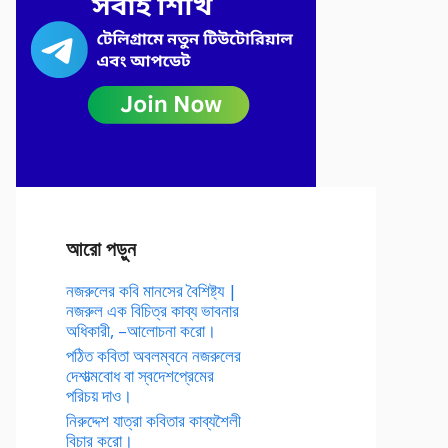
আরো পড়ুন
নজরুলের কবি মানসের বৈশিষ্ট্য |
নজরুল এক বিচিত্র কাব্য ভাবনার
অধিকারী, –আলোচনা করো।
পঠিত কবিতা অবলম্বনে নজরুলের
দেশাত্মবোধ বা স্বদেশপ্রেমের
পরিচয় দাও।
নিরুদ্দেশ যাত্রা কবিতার কাব্যশৈলী
বিচার করো।