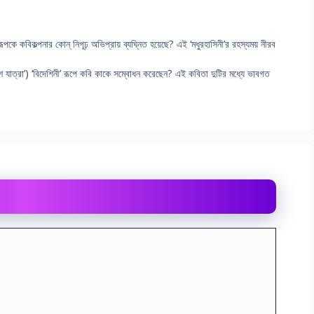
্তির রূপকে কবিকল্পনার কোন্ নিগূঢ় অভিপ্রায় ব্যঘ্নিত হয়েছে? এই ‘মধুরহাসিনী’র রহস্যময় নীরব
দেশ যাত্রা’) ‘বিদেশিনী’ রূপে কবি কাকে সম্বোধন করেছেন? এই কবিতা দুটির মধ্যে ভাবগত