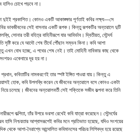
ব হাসিও চোখে পড়বে না।
 দুইই প্রকাশিত। কোনও একটি আকাঙ্ক্ষার পূর্ণতাই কবির লক্ষ্য—সে
ত্রা’ কবির ভাবজীবনের সেই বাসনার একটি রূপক। কিন্তু রূপকটির অন্তরালে দুটি
ব্ধি, সোনার তরী বহিত্র বাহিনীরূপে যার আবির্ভাব। দ্বিতীয়ত, সৌন্দর্য
তি সৃষ্টি করে যে আদৌ শেষ তীর্থে পৌঁছান সম্ভব কিনা। কবি আশা
 কিন্তু এখন বোধ হচ্ছে, এ পথের শেষ নেই। তাই মোহিনী নাবিকার কাছ থেকে
 সংশয়ও একেবারে দূর হয় না।
ষাই প্রধান, কবিতাটির নামকরণেই তার স্পষ্ট ইঙ্গিত পাওয়া যায়। কিন্তু এ
 প্রয়াসই হোক, কবি উপলব্ধি করেন যে জীবনের অন্তরালে বসে কোনও একটা
রে নিয়ে চলেছে। জীবনের অন্তরালবর্তী সেই শক্তিকে সজীব কল্পনা করে তিনি
নারীরূপে কল্পিতা, তাঁর উপরে ভরসা রেখেই কবি যাত্রা করেছেন। সৌন্দর্যের
রব হাসি নিশ্চয়তার আশ্বাসরূপেই কবির মনে প্রতিভাত হয়েছে, যদিও সংশয়ের
র দিক থেকে আশা-নৈরাশ্যে আন্দোলিত কবিমানসের পরিচয় লিপিবদ্ধ হয়ে রয়েছে