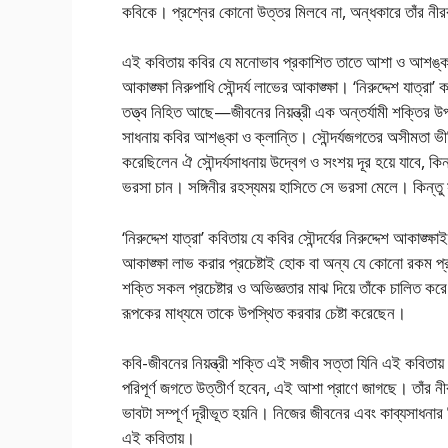
কবিকে। প্রশ্নের কোনো উত্তর মিলবে না, অন্ধকারে তাঁর নীর
এই কবিতায় কবির যে মনোভাব প্রকাশিত তাতে আশা ও আশঙ্কা
আকাঙ্ক্ষা নিরুপাধি সৌন্দর্য লাভের আকাঙ্ক্ষা। ‘নিরুদ্দেশ যা
তত্ত্ব নিহিত আছে—জীবনের নিয়ন্ত্রী এক অন্তর্যামী শক্তির উপল
সাধনায় কবির আশঙ্কা ও ক্লান্তি। সৌন্দর্যজগতের অসীমতা ভী
করেছিলেন ঐ সৌন্দর্যসাধনায় উদ্বেগ ও সংশয় দূর হয়ে যাবে,
ভরসা চান। সঙ্গিনীর রহস্যময় হাসিতে সে ভরসা মেলে। কিন্তু
‘নিরুদ্দেশ যাত্রা’ কবিতায় যে কবির সৌন্দর্যের নিরুদ্দেশ আকাঙ্ক্
আকাঙ্ক্ষা লাভ করার প্রচেষ্টাই হোক বা অন্য যে কোনো রকম
শক্তি সকল প্রচেষ্টার ও অভিজ্ঞতার মাঝ দিয়ে তাঁকে চালিত ক
রূপকের মাধ্যমে তাকে উপস্থিত করবার চেষ্টা করেছেন।
কবি-জীবনের নিয়ন্ত্রী শক্তি এই সজীব সত্তা যিনি এই কবিতায় 
পরিপূর্ণ জগতে উত্তীর্ণ হবেন, এই আশা প্রাণে জাগছে। তাঁর নী
ভাবটা সম্পূর্ণ দূরীভূত হয়নি। নিজের জীবনের এবং কাব্যসাধনা
এই কবিতায়।