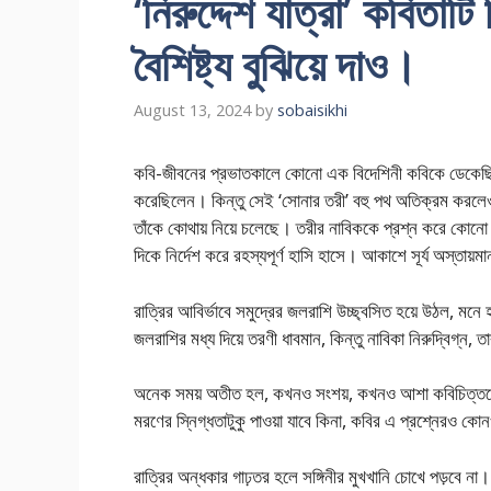
‘নিরুদ্দেশ যাত্রা’ কবিতাট
বৈশিষ্ট্য বুঝিয়ে দাও।
August 13, 2024
by
sobaisikhi
কবি-জীবনের প্রভাতকালে কোনো এক বিদেশিনী কবিকে ডেকেছিল এ
করেছিলেন। কিন্তু সেই ‘সোনার তরী’ বহু পথ অতিক্রম করলেও 
তাঁকে কোথায় নিয়ে চলেছে। তরীর নাবিককে প্রশ্ন করে কোনো উত্
দিকে নির্দেশ করে রহস্যপূর্ণ হাসি হাসে। আকাশে সূর্য অস্তায়ম
রাত্রির আবির্ভাবে সমুদ্রের জলরাশি উচ্ছ্বসিত হয়ে উঠল, 
জলরাশির মধ্য দিয়ে তরণী ধাবমান, কিন্তু নাবিকা নিরুদ্বিগ্ন,
অনেক সময় অতীত হল, কখনও সংশয়, কখনও আশা কবিচিত্তকে
মরণের স্নিগ্ধতাটুকু পাওয়া যাবে কিনা, কবির এ প্রশ্নেরও ক
রাত্রির অন্ধকার গাঢ়তর হলে সঙ্গিনীর মুখখানি চোখে পড়বে ন