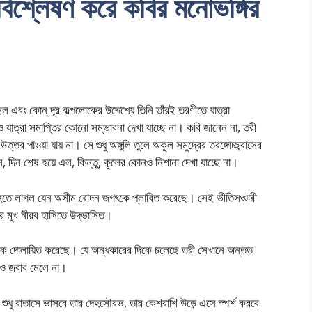
ি বিশ্লেষণ করে কবির মনোভঙ্গির
বং কোন্ দূর কল্পলোকের উদ্দেশ্যে তিনি তাঁরই তরণীতে যাত্রা
যাত্রা সমাপ্তির কোনো সম্ভাবনা দেখা যাচ্ছে না। কবি জানেন না, তরী
তর পাওয়া যায় না। সে শুধু অঙ্গুলি তুলে অকূল সমুদ্রের তরঙ্গোচ্ছ্বাসের
ান, দিন শেষ হয়ে এল, কিন্তু, কূলের কোনও নিশানা দেখা যাচ্ছে না।
মনে হতে লাগল যেন অসীম রোদন জগৎকে প্লাবিত করেছে। সেই ভীতিসঞ্চারী
 তার মুখ নীরব হাসিতে উদ্ভাসিত।
 দোলায়িত করেছে। যে অন্ধকারের দিকে চলেছে তরী সেখানে অন্তত
োনও জবাব মেলে না।
া। শুধু বাতাসে ভাসবে তার দেহসৌরভ, তার কেশরাশি উড়ে এসে স্পর্শ করবে