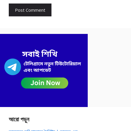
আরো পড়ুন