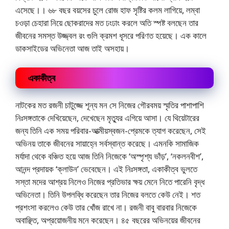
এসেছে।। ৬৮ বছর বয়সের চুলে রোজ হাফ সৃষ্টির কলম লাগিয়ে, লম্বা
চওড়া চেহারা নিয়ে ছোকরাদের মত ঢংঢাং করলে অতি স্পষ্ট বলছেন তার
জীবনের সমস্ত উজ্জ্বল রং গুলি ক্রমশ ধূসরে পরিণত হয়েছে। এক কালে
ডাকসাইডের অভিনেতা আজ তাই অসহায়।
একাকীত্ব
নাটকের মত রজনী চাটুজ্জে শূন্য মন সে নিজের গৌরবময় স্মৃতির পাশাপাশি
নিঃসঙ্গতাকে দেখিয়েছেন, দেখেছেন মৃত্যুর এগিয়ে আসা। যে থিয়েটারের
জন্য তিনি এক সময় পরিবার-আত্মীয়স্বজন-প্রেমকে ত্যাগ করেছেন, সেই
অভিনয় তাকে জীবনের সায়াহ্নে সর্বস্বান্ত করেছে। এমনকি সামাজিক
মর্যাদা থেকে বঞ্চিত হয়ে আজ তিনি নিজেকে ‘অস্পৃশ্য ভাঁড়’, ‘নকলনবীশ’,
আনন্দ প্রদায়ক ‘ক্লাউন’ ভেবেছেন। এই নিঃসঙ্গতা, একাকীত্ব ভুলতে
সস্তা মদের আশ্রয় নিলেও নিজের প্রতিভার ক্ষয় মেনে নিতে পারেনি বৃদ্ধ
অভিনেতা। তিনি উপলব্ধি করেছেন তার নিজের বলতে কেউ নেই। শত
প্রশংসা করলেও কেউ তার খোঁজ রাখে না। রজনী বাবু বারবার নিজেকে
অবাঞ্ছিত, অপ্রয়োজনীয় মনে করেছেন। ৪৫ বছরের অভিনয়ের জীবনের