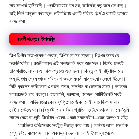
তার সম্পর্ক হারিয়েছি। প্রেমিকা তার মন নয়, অর্থকেই বড় করে দেখেছে।
তাই তিনি অনুভব করেছেন, নাট্যাভিনয় একটি পবিত্র শিল্প’এ কথাটি আসলে
বাজে কথা।
রজনীকান্তের উপলব্ধি
শিল্প শিল্পীর আত্মপ্রকাশ ক্ষেত্র, শিল্পীর ঈশ্বর সাধনা। শিল্পের জন্য যে
আত্মনিবেদিত। রজনীকান্ত এই সত্যকেই পরম জানতেন। শিল্পির জন্যই
তার খ্যাতি, সম্মান এমনকি প্রেমও এসেছিল। কিন্তু সেই নাট্যাভিনয়ের
জন্যই তার প্রেম তাকে পরিত্যাগ করলে রজনী বাস্তববোধ জেগে উঠলো।
তিনি বুঝলেন অভিনেতা একজন চাকর, ক্লাউন বা জোকার মাত্র। অন্যের
মনোরঞ্জনই তার কর্তব্য। হাততালি, প্রশংসা, মেডেল, সার্টিফিকেট সবই
বাজে কথা। অভিনেতার কোন ব্যক্তিগত জীবন নেই, সামাজিক সম্মান
নেই। স্টেজে থাকা চরিত্রটি তার সর্বজন খ্যাতি। স্টেজে থেকে নামলে-‘তুমি
তাদের কেউ না-তুমি থিয়েটার ওয়ালা-একটা নকলনবীশ-একটা অস্পৃশ্য ভাঁড়,
….।’ অভিনয় অভিনেতার সবটুকু উজাড় করে নেয়। বিনিময় তাকে মানবিক
মূল্য, বেঁচে থাকার সামান্য অবলম্বন দেয় না। এই উপলব্ধি থেকে