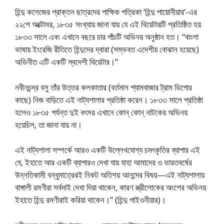
হিন্দু কলেজের প্রাক্তন ছাত্রদের পাক্ষিক পত্রিকা ‘হিন্দু পায়োনীয়ার’-এর
২২শে অক্টোবর, ১৮৩৫ সংখ্যায় জানা যায় যে এই থিয়েটারটি প্রতিষ্ঠিত হয়
১৮৩৩ সালে এবং এখানে বছরে চার পাঁচটি অভিনয় অনুষ্ঠান হত। “বাংলা
ভাষায় ইংরেজি রীতিতে হিন্দুদের দ্বারা (সম্ভবত এদেশীয় বোঝান হয়েছে)
অভিনীত এটি একটি স্বদেশী থিয়েটার।”
নবীনচন্দ্র বসু তাঁর উত্তর কলকাতার (বর্তমান শ্যামবাজার ট্রাম ডিপোর
কাছে) নিজ বাড়িতে এই নাট্যশালার প্রতিষ্ঠা করেন। ১৮৩৩ সালে প্রতিষ্ঠা
হলেও ১৮৩৫ পর্যন্ত দুই বৎসর এখানে কোন্ কোন্ নাটকের অভিনয়
হয়েচিল, তা জানা যায় না।
এই নাট্যশালা সম্পর্কে আরও একটি উল্লেখযোগ্য চমৎকৃতির ব্যাপার এই
যে, ইহাতে আর একটি ব্যাপারও দেখা যায় যাহা আমাদের ও ভারতবর্ষের
উন্নতিকামী বন্ধুমাত্রেরই নিকট অতিশয় আনন্দের বিষয়—এই নাট্যশালায়
বাঙ্গালী রমণীরা সর্বদাই দেখা দিয়া থাকেন, কারণ স্ত্রীলোকের অংশের অভিনয়
ইহাতে হিন্দু রমণীরাই করিয়া থাকেন।” (হিন্দু পাইওনীয়ার)।