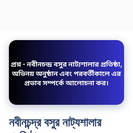
নবীনচন্দ্র বসুর নাট্যশালার