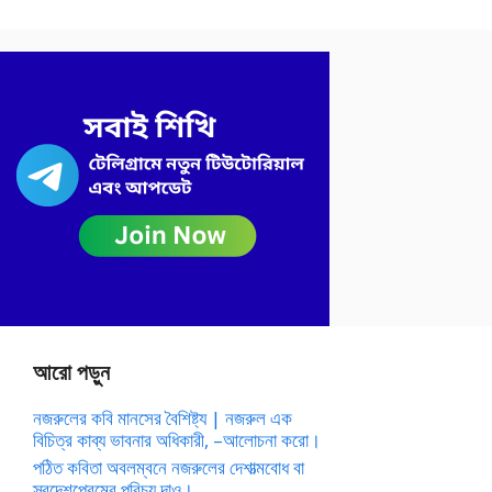
আরো পড়ুন
নজরুলের কবি মানসের বৈশিষ্ট্য | নজরুল এক
বিচিত্র কাব্য ভাবনার অধিকারী, –আলোচনা করো।
পঠিত কবিতা অবলম্বনে নজরুলের দেশাত্মবোধ বা
স্বদেশপ্রেমের পরিচয় দাও।