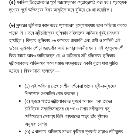
(৫)
যবনিকা উত্তোলনের পূর্বে পরমেশ্বরের স্তোত্রপাঠ করা হয়। প্রত্যেক
দৃশ্যের পূর্বে অভিনয়ের বিষয় আবৃত্তি করে বুঝিয়ে দেওয়া হয়েছিল।
(৬)
সুন্দরের ভূমিকায় বরানগরের শ্যামাচরণ বন্দ্যোপাধ্যায় ভাল অভিনয় করতে
পারেন নি। তবে স্ত্রীচরিত্রের ভূমিকায় মহিলাদের অভিনয় খুবই চমৎকার
হয়েছিল। বিদ্যার ভূমিকায় ১৬ বৎসরের রাধামণি এবং রাণী ও মালিনী এই
দু’য়ের ভূমিকায় পৌঢ়া জয়দুর্গার অভিনয় প্রশংসনীয় হয়। এই প্রত্যক্ষদর্শী
বিবরণদাতা আরও জানিয়েছেন যে, ঐ অভিনয়ে স্ত্রী চরিত্রের ভূমিকায়
স্ত্রীলোকদের অভিনয়ের ফলে সমাজ সংস্কারের একটা নূতন ধারা সুচিত
হয়েছে। বিবরণদাতা বলেছেন—
(১) এই অভিনয় দেখে দেশীয় দর্শকেরা তাদের স্ত্রী-কন্যাদের
শিক্ষাদানে উৎসাহিত বোধ করবেন।
(২) ভ্রমে পতিত স্ত্রীলোকদের সুপথে আনয়ন এবং তাদের
চারিত্রিক উন্নতিসাধনের যে পথ ও উপায় নবীনচন্দ্র বসু
দেখিয়েছেন সেজন্য তিনি ধন্যবাদের পাত্র তাঁর দৃষ্টান্ত
অনুসরণযোগ্য
(৩) এখানকার অভিনয়ে মঞ্চের কৃত্রিম দৃশ্যপট ছাড়াও নবীনচন্দ্র