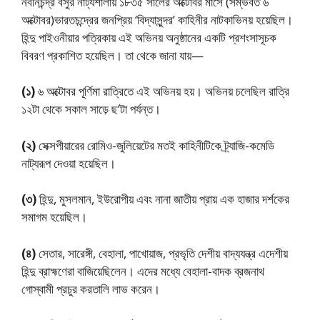
নবীনচন্দ্র বসুর নাট্যশালায় ১৮৩৫ সালের অক্টোবর মাসে (সম্ভবত ৬
অক্টোবর)ভারতচন্দ্রের জনপ্রিয় ‘বিদ্যাসুন্দর’ কাহিনীর নাটকাভিনয় হয়েছিল।
হিন্দু পাইওনীয়ার পত্রিকায় এই অভিনয় অনুষ্ঠানের একটি প্রশংসাসূচক
বিবরণ প্রকাশিত হয়েছিল। তা থেকে জানা যায়—
(১)
৬ অক্টোবর পূর্ণিমা রাত্রিতে এই অভিনয় হয়। অভিনয় চলেছিল রাত্রি
১২টা থেকে সকাল সাড়ে ছ’টা পর্যন্ত।
(২)
সেক্সপীয়ারের রোমিও-জুলিয়েটের মতই কাহিনীটিকে ট্র্যাজি-কমেডি
নাট্যরূপ দেওয়া হয়েছিল।
(৩)
হিন্দু, মুসলমান, ইউরোপীয় এবং নানা জাতীয় প্রায় এক হাজার দর্শকের
সমাগম হয়েছিল।
(৪)
সেতার, সারেঙ্গী, বেহালা, পাখোয়াজ, প্রভৃতি দেশীয় বাদ্যযন্ত্র এদেশীয়
হিন্দু ব্রাহ্মণেরা বাজিয়েছিলেন। এদের মধ্যে বেহালা-বাদক ব্রজনাথ
গোস্বামী প্রচুর করতালি লাভ করেন।