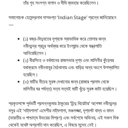
তাঁর গৃহ সংলগ্ন বাগান ও দীঘি ব্যবহার করেছিলেন।
সমালোচক হেমেন্দ্রনাথ দাশগুপ্ত ‘Indian Stage’ গ্রন্থে জানিয়েছেন
—
(১) বজ্র-বিদ্যুতের দৃশ্যকে স্বাভাবিক করে তোলার জন্য
নবীনচন্দ্র প্রচুর অর্থব্যয় করে ইংল্যান্ড থেকে যন্ত্রপাতি
আনিয়েছিলেন।
(২) বীরসিংহ ও বর্ধমানের রাজসভার দৃশ্য এবং মালিনীর কুঁড়েঘর
যথাক্রমে নবীনবাবুর বৈঠখানায় এবং বাড়ির অন্য অংশে উপস্থাপিত
হয়েছিল।
(৩) মাটির নীচের সুরঙ্গ দেখানোর জন্য (রাজার প্রসাদ থেকে
মালিনীর ঘর পর্যন্ত) সত্য সত্যই মাটি খুঁড়ে সুরঙ্গ কাটা হয়েছিল।
প্রকৃতপক্ষে পূর্ববর্তী প্রসন্নকুমার ঠাকুরের ‘হিন্দু থিয়েটার’ অপেক্ষা নবীনচন্দ্র
বসুর এই ‘নাট্যশালা’ এদেশীয় নাট্যশালা, মঞ্চসজ্জা, দৃশ্যপট বাদ্য ও বাদন
(ভারতীয় ও পাশ্চাত্য উভয়ের মিশ্রণ) এবং সর্বশেষে অভিনয়, এই সকল দিক
থেকেই যথেষ্ট অগ্রগতি দান করেছিল, এ বিষয়ে সন্দেহ নেই।