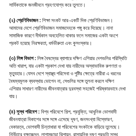
সার্বিকতাকে জনজীবনে গ্রহণযােগ্য করে তুলতে।
(২) শ্রেণিবিভাজন :
শিক্ষা সংকট আর-একটি দিক শ্রেণিবিভাজন।
আমাদের দেশে শ্রেণিবিভাজন সমাজদেহকে পঙ্গু করে দিয়েছে। নানা
সামাজিক কারণে দীর্ঘকাল অবহেলিত থাকার ফলে সমাজের একটা অংশে
প্রকট হয়েছে নিরক্ষরতা, ধর্মভীরুতা এবং কুসংস্কার।
(৩) লিঙ্গ বিভাগ :
লিঙ্গ বৈষম্যের ব্যাপারে দক্ষিণ এশিয়ার দেশগুলির পরিস্থিতি
অতি খারাপ, যার একটা প্রকাশ দেখা যায় নারীদের অস্বাভাবিক রুগণতা ও
মৃত্যুহার। যেসব দেশে স্বাস্থ্য পরিসেবা ও পুষ্টির ক্ষেত্রে নারীরা এ ধরনের
বৈষম্যমূলক ব্যবস্থায় ভােগেন না, সেগুলির সঙ্গে তুলনা করলে দক্ষিণ
এশিয়ার সাধারণ নারীদের জীবনযাত্রার দুরবস্থা সহজেই পরিষ্কারভাবে দেখা
যায়।
(৪) সুস্থ পরিবেশ :
বিশ্ব পরিবেশে শিল্প, প্রযুক্তি, আধুনিক ভোগবাদী
জীবনযাত্রা বিকাশের সঙ্গে সঙ্গে এসেছে দূষণ, জনসংখ্যা বিস্ফোরণ,
বেকারত্ব, ভােগবাদী চিন্তাধারা যা পরিবেশের সংকটকে বাড়িয়ে তুলেছে।
নির্বিচারে বৃক্ষচ্ছেদন, লাগামছাড়া শিল্পায়ন, রাসায়নিক দূষণ প্রভৃতি সুস্থ