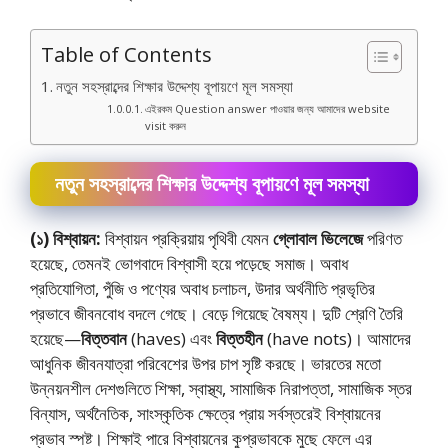
Table of Contents
নতুন সহস্রাব্দের শিক্ষার উদ্দেশ্য বূপায়ণে মূল সমস্যা
এইরকম Question answer পাওয়ার জন্য আমাদের website
visit করুন
নতুন সহস্রাব্দের শিক্ষার উদ্দেশ্য বূপায়ণে মূল সমস্যা
(১) বিশ্বায়ন:
বিশ্বায়ন প্রক্রিয়ায় পৃথিবী যেমন
গ্লোবাল ভিলেজে
পরিণত
হয়েছে, তেমনই ভােগবাদে বিশ্বাসী হয়ে পড়েছে সমাজ। অবাধ
প্রতিযোগিতা, পুঁজি ও পণ্যের অবাধ চলাচল, উদার অর্থনীতি প্রভৃতির
প্রভাবে জীবনবােধ বদলে গেছে। বেড়ে গিয়েছে বৈষম্য। দুটি শ্রেণি তৈরি
হয়েছে—
বিত্তবান
(haves) এবং
বিত্তহীন
(have nots)। আমাদের
আধুনিক জীবনযাত্রা পরিবেশের উপর চাপ সৃষ্টি করছে। ভারতের মতাে
উন্নয়নশীল দেশগুলিতে শিক্ষা, স্বাস্থ্য, সামাজিক নিরাপত্তা, সামাজিক স্তর
বিন্যাস, অর্থনৈতিক, সাংস্কৃতিক ক্ষেত্রে প্রায় সর্বস্তরেই বিশ্বায়নের
প্রভাব স্পষ্ট। শিক্ষাই পারে বিশ্বায়নের কুপ্রভাবকে মুছে ফেলে এর