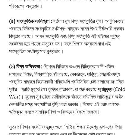
পরিবেশের অন্তরায়।
(৫) সাংস্কৃতিক সংমিশ্রণ :
বর্তমান যুগ বিশ্ব সংস্কৃতির যুগ। আধুনিকতার
প্রভাবে বিভিন্ন সংস্কৃতির সংমিশ্রণ মানুষের মনের উপর দীর্ঘস্থায়ী প্রভাব
বিস্তার করছে। আপন সংস্কৃতি এবং বিশ্ব সংস্কৃতি এই দুইয়ের দ্বন্দ্বে
সংকটময় হয়ে পড়ছে মানুষের মন। ফলে শিক্ষার অন্যতম বাধা এই
সাংস্কৃতিক সংমিশ্রণের কুপ্রভাব।
(৬) বিশ্ব অস্থিরতা :
বিশ্বের বিভিন্ন অঞ্চলে বিচ্ছিন্নতাবাদী শক্তি
মাথাচাড়া দিচ্ছে, বিশ্বশান্তি নষ্ট করছে, বেকারত্ব, দারিদ্র্য, শ্রেণিবৈষম্য
প্রভৃতির মাধ্যমে বিভেদকামী শক্তিগুলি প্রতিনিয়িত চেষ্টা চালাচ্ছে অশান্তি
সৃষ্টির। প্রতি মুহূর্তে যেন যুদ্ধের বাতাবরণ, যা শুরু করেছে
স্নায়ুযুদ্ধ
(Cold
War)। যুদ্ধের মুখ থেকে ভাবীকালকে বাঁচাতে সম্মিলিত জাতিপুঞ্জের অধীন
দেশগুলির মধ্যে সহযােগিতা বৃদ্ধি করা দরকার। শিক্ষার এই চরম বাধাকে
অতিক্রম করতে মানবিক শিক্ষা ও বিজ্ঞানের বিকাশ দরকার।
সুতরাং শিক্ষার সংকট ও দ্বন্দ্ব গুলো মিটিয়ে শিক্ষার উদ্দেশ্য রূপায়ণের উপর
আলােকপাত করে সকলের নজরে এনে তা নিরসনের চেষ্টা করতে হবে।