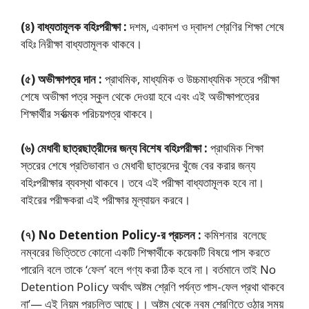
(৪) বাধ্যতামূলক বহিঃপরীক্ষা :
দশম, একাদশ ও দ্বাদশ শ্রেণির শিক্ষা শেষে
বহিঃ নিরীক্ষা বাধ্যতামূলক থাকবে।
(৫) অভীক্ষাপত্র দান :
প্রাথমিক, মাধ্যমিক ও উচ্চমাধ্যমিক স্তরে পরীক্ষা
শেষে অভীক্ষা পত্র স্কুল থেকে দেওয়া হবে এবং এই অভীক্ষাপত্রের
শিক্ষার্থীর সর্বাত্মক পরিচয়পত্র থাকবে।
(৬) মেধাবী ছাত্রছাত্রীদের জন্য বিশেষ বহিঃপরীক্ষা :
প্রাথমিক শিক্ষা
স্তরের শেষে প্রতিভাবান ও মেধাবী ছাত্রদের খুঁজে বের করার জন্য
বহিঃপরীক্ষার ব্যবস্থা থাকবে। তবে এই পরীক্ষা বাধ্যতামূলক হবে না।
বাইরের পরীক্ষকরা এই পরীক্ষার মূল্যায়ন করবে।
(৭) No Detention Policy-র প্রচলন :
কমিশনার বলেছে
নম্বরের ভিত্তিতে কোনাে একটি শিক্ষার্থীকে কয়েকটি বিষয়ে পাস করতে
পারেনি বলে তাকে ‘ফেল’ বলে গণ্য করা ঠিক হবে না। বর্তমানে তাই No
Detention Policy অর্থাৎ অষ্টম শ্রেণি পর্যন্ত পাস-ফেল প্রথা থাকবে
না’— এই নিয়ম প্রচলিত আছে।। অষ্টম থেকে নবম শ্রেণিতে ওঠার সময়