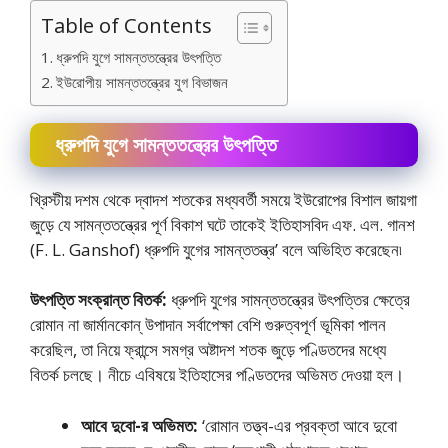
Table of Contents
ধ্রুপদি যুগে সামন্ততন্ত্রের উৎপত্তি
ইউরােপীয় সামন্ততন্ত্রের যুগ বিভাজন
ধ্রুপদি যুগে সামন্ততন্ত্রের উৎপত্তি
খ্রিস্টীয় দশম থেকে দ্বাদশ শতকের মধ্যবর্তী সময়ে ইউরোপের বিশাল জায়গা
জুড়ে যে সামন্ততন্ত্রের পূর্ণ বিকাশ ঘটে তাকেই ইতিহাসবিদ এফ. এল. গানশ
(F. L. Ganshof) ধ্রুপদি যুগের সামন্ততন্ত্র’ বলে অভিহিত করেছেন৷
উৎপত্তি সংক্রান্ত বিতর্ক:
ধ্রুপদি যুগের সামন্ততন্ত্রের উৎপত্তির ক্ষেত্রে
রােমান না জার্মানকোন্ উপাদান সর্বাপেক্ষা বেশি গুরুত্বপূর্ণ ভূমিকা পালন
করেছিল, তা নিয়ে ফ্রান্সে সমগ্র অষ্টাদশ শতক জুড়ে পণ্ডিতদের মধ্যে
বিতর্ক চলছে। নীচে এবিষয়ে ইতিহাসের পণ্ডিতদের অভিমত দেওয়া হল।
আবে দুবো-র অভিমত:
‘রােমান তত্ত্ব-এর প্রবক্তা আবে দুবাে