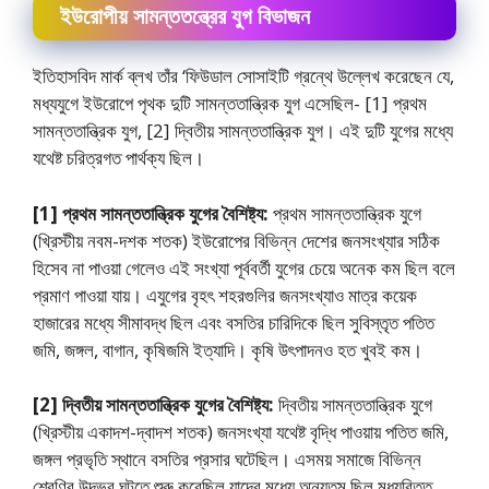
ইউরােপীয় সামন্ততন্ত্রের যুগ বিভাজন
ইতিহাসবিদ মার্ক ব্লখ তাঁর ‘ফিউডাল সোসাইটি গ্রন্থে উল্লেখ করেছেন যে,
মধ্যযুগে ইউরােপে পৃথক দুটি সামন্ততান্ত্রিক যুগ এসেছিল- [1] প্রথম
সামন্ততান্ত্রিক যুগ, [2] দ্বিতীয় সামন্ততান্ত্রিক যুগ। এই দুটি যুগের মধ্যে
যথেষ্ট চরিত্রগত পার্থক্য ছিল।
[1] প্রথম সামন্ততান্ত্রিক যুগের বৈশিষ্ট্য:
প্রথম সামন্ততান্ত্রিক যুগে
(খ্রিস্টীয় নবম-দশক শতক) ইউরোপের বিভিন্ন দেশের জনসংখ্যার সঠিক
হিসেব না পাওয়া গেলেও এই সংখ্যা পূর্ববর্তী যুগের চেয়ে অনেক কম ছিল বলে
প্রমাণ পাওয়া যায়। এযুগের বৃহৎ শহরগুলির জনসংখ্যাও মাত্র কয়েক
হাজারের মধ্যে সীমাবদ্ধ ছিল এবং বসতির চারিদিকে ছিল সুবিস্তৃত পতিত
জমি, জঙ্গল, বাগান, কৃষিজমি ইত্যাদি। কৃষি উৎপাদনও হত খুবই কম।
[2] দ্বিতীয় সামন্ততান্ত্রিক যুগের বৈশিষ্ট্য:
দ্বিতীয় সামন্ততান্ত্রিক যুগে
(খ্রিস্টীয় একাদশ-দ্বাদশ শতক) জনসংখ্যা যথেষ্ট বৃদ্ধি পাওয়ায় পতিত জমি,
জঙ্গল প্রভৃতি স্থানে বসতির প্রসার ঘটেছিল। এসময় সমাজে বিভিন্ন
শ্রেণির উদ্ভব ঘটতে শুরু করেছিল যাদের মধ্যে অন্যতম ছিল মধ্যবিত্ত