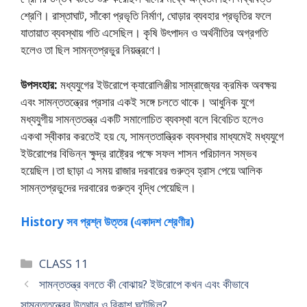
শ্রেণি। রাস্তাঘাট, সাঁকো প্রভৃতি নির্মাণ, ঘােড়ার ব্যবহার প্রভৃতির ফলে
যাতায়াত ব্যবস্থায় গতি এসেছিল। কৃষি উৎপাদন ও অর্থনীতির অগ্রগতি
হলেও তা ছিল সামন্তপ্রভুর নিয়ন্ত্রণে।
উপসংহার:
মধ্যযুগের ইউরোপে ক্যারােলিঞ্জীয় সাম্রাজ্যের ক্রমিক অবক্ষয়
এবং সামন্ততন্ত্রের প্রসার একই সঙ্গে চলতে থাকে। আধুনিক যুগে
মধ্যযুগীয় সামন্ততন্ত্র একটি সমালােচিত ব্যবস্থা বলে বিবেচিত হলেও
একথা স্বীকার করতেই হয় যে, সামন্ততান্ত্রিক ব্যবস্থার মাধ্যমেই মধ্যযুগে
ইউরোপের বিভিন্ন ক্ষুদ্র রাষ্ট্রের পক্ষে সফল শাসন পরিচালন সম্ভব
হয়েছিল।তা ছাড়া এ সময় রাজার দরবারের গুরুত্ব হ্রাস পেয়ে আলিক
সামন্তপ্রভুদের দরবারের গুরুত্ব বৃদ্ধি পেয়েছিল।
History সব প্রশ্ন উত্তর (একাদশ শ্রেণীর)
Categories
CLASS 11
সামন্ততন্ত্র বলতে কী বােঝায়? ইউরােপে কখন এবং কীভাবে
সামন্ততন্ত্রের উত্থান ও বিকাশ ঘটেছিল?