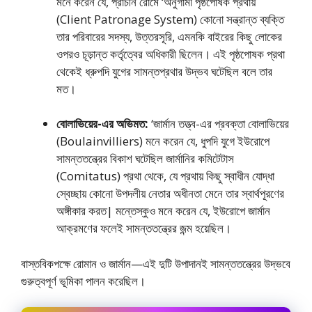
মনে করেন যে, প্রাচীন রােমে ‘অনুগামী পৃষ্ঠপােষক প্রথায়
(Client Patronage System) কোনাে সন্ত্রান্ত ব্যক্তি
তার পরিবারের সদস্য, উত্তরসূরি, এমনকি বাইরের কিছু লােকের
ওপরও চূড়ান্ত কর্তৃত্বের অধিকারী ছিলেন। এই পৃষ্ঠপােষক প্রথা
থেকেই ধ্রুপদি যুগের সামন্তপ্রথার উদ্ভব ঘটেছিল বলে তার
মত।
বােলাভিয়ের-এর অভিমত:
‘জার্মান তত্ত্ব-এর প্রবক্তা বােলাভিয়ের
(Boulainvilliers) মনে করেন যে, ধুপদি যুগে ইউরােপে
সামন্ততন্ত্রের বিকাশ ঘটেছিল জার্মানির কমিটেটাস
(Comitatus) প্রথা থেকে, যে প্রথায় কিছু স্বাধীন যােদ্ধা
স্বেচ্ছায় কোনাে উপদলীয় নেতার অধীনতা মেনে তার স্বার্থপূরণের
অঙ্গীকার করত| মন্তেস্কুও মনে করেন যে, ইউরােপে জার্মান
আক্রমণের ফলেই সামন্ততন্ত্রের জন্ম হয়েছিল।
বাস্তবিকপক্ষে রােমান ও জার্মান—এই দুটি উপাদানই সামন্ততন্ত্রের উদ্ভবে
গুরুত্বপূর্ণ ভূমিকা পালন করেছিল।