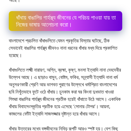
ধাঁধায় বাঙালির গার্হস্থ্য জীবনের যে পরিচয় পাওয়া যায় তা
নিজের ভাষায় আলােচনা করাে।
বাংলাদেশে প্রচলিত ধাঁধাগুলিতে যেমন প্রকৃতির বিস্তার ঘটেছে, ঠিক
সেভাবেই বাঙালির গার্হস্থ্য জীবনও নানা ধরনের ধাঁধার মধ্য দিয়ে প্রকাশিত
হয়েছে।
ধাঁধাগুলিতে লক্ষ্মী নারায়ণ, অগ্নি, ব্রহ্মা, কৃষ্ণ, মনসা ইত্যাদি নানা দেবদেবীর
উল্লেখ আছে। এ ছাড়াও বামুন, বােষ্টম, ফকির, সন্ন্যাসী ইত্যাদি নানা ধর্ম
অনুসরণকারী শ্রেণি আর ভাগবত পুরাণের উল্লেখে ধর্মাশ্রিত বাংলাদেশের
ছবি নিখুঁতভাবে ফুটে ওঠে ধাঁধায়। চুনকাম করা ঘর কিংবা দুধভাত খাওয়া
শিশুরা বাঙালির গার্হস্থ্য জীবনের প্রতীক হয়েই ধাঁধাতে উঠে আসে। একাধিক
ধাঁধায় বিবাহসংস্কৃতির প্রতীক হয়ে এসেছে ‘সোনার টোপর’। আয়না,
কাজলের ফোঁটা ইত্যাদি সাজসজ্জার দৃষ্টান্ত হয়ে ধাঁধায় আসে।
ধাঁধার উত্তরের মধ্যে বঙ্গজীবনের নিবিড় রূপটি আরও স্পষ্ট হয়। বেশ কিছু