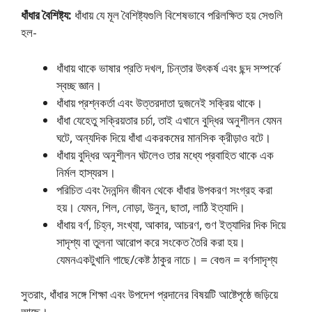
ধাঁধার বৈশিষ্ট্য:
ধাঁধায় যে মূল বৈশিষ্ট্যগুলি বিশেষভাবে পরিলক্ষিত হয় সেগুলি
হল-
ধাঁধায় থাকে ভাষার প্রতি দখল, চিন্তার উৎকর্ষ এবং ছন্দ সম্পর্কে
স্বচ্ছ জ্ঞান।
ধাঁধায় প্রশ্নকর্তা এবং উত্তরদাতা দুজনেই সক্রিয় থাকে।
ধাঁধা যেহেতু সক্রিয়তার চর্চা, তাই এখানে বুদ্ধির অনুশীলন যেমন
ঘটে, অন্যদিক দিয়ে ধাঁধা একরকমের মানসিক ক্রীড়াও বটে।
ধাঁধায় বুদ্ধির অনুশীলন ঘটলেও তার মধ্যে প্রবাহিত থাকে এক
নির্মল হাস্যরস।
পরিচিত এবং দৈনন্দিন জীবন থেকে ধাঁধার উপকরণ সংগ্রহ করা
হয়। যেমন, শিল, নােড়া, উনুন, ছাতা, লাঠি ইত্যাদি।
ধাঁধায় বর্ণ, চিহ্ন, সংখ্যা, আকার, আচরণ, গুণ ইত্যাদির দিক দিয়ে
সাদৃশ্য বা তুলনা আরােপ করে সংকেত তৈরি করা হয়।
যেমনএকটুখানি গাছে/কেষ্ট ঠাকুর নাচে। = বেগুন = বর্ণসাদৃশ্য
সুতরাং, ধাঁধার সঙ্গে শিক্ষা এবং উপদেশ প্রদানের বিষয়টি আষ্টেপৃষ্ঠে জড়িয়ে
আছে।