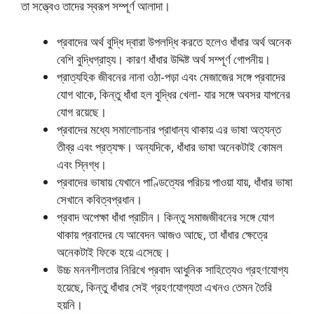
তা সত্ত্বেও তাদের স্বরূপ সম্পূর্ণ আলাদা।
প্রবাদের অর্থ বুদ্ধি দ্বারা উপলদ্ধি করতে হলেও ধাঁধার অর্থ অনেক
বেশি বুদ্ধিগ্রাহ্য। কারণ ধাঁধার উদ্দিষ্ট অর্থ সম্পূর্ণ গােপনীয়।
প্রাত্যহিক জীবনের নানা ওঠা-পড়া এবং মেজাজের সঙ্গে প্রবাদের
যােগ থাকে, কিন্তু ধাঁধা হল বুদ্ধির খেলা- যার সঙ্গে অবসর যাপনের
যােগ রয়েছে।
প্রবাদের মধ্যে সমালােচনার প্রাধান্য থাকায় এর ভাষা অত্যন্ত
তীব্র এবং প্রত্যক্ষ। অন্যদিকে, ধাঁধার ভাষা অনেকটাই কোমল
এবং স্নিগ্ধ।
প্রবাদের ভাষায় যেখানে পাণ্ডিত্যের পরিচয় পাওয়া যায়, ধাঁধার ভাষা
সেখানে কবিত্বপ্রধান।
প্রবাদ অপেক্ষা ধাঁধা প্রাচীন। কিন্তু সমাজজীবনের সঙ্গে যােগ
থাকায় প্রবাদের যে আবেদন আজও আছে, তা ধাঁধার ক্ষেত্রে
অনেকটাই ফিকে হয়ে এসেছে।
উচ্চ মননশীলতার নিরিখে প্রবাদ আধুনিক সাহিত্যেও গ্রহণযােগ্য
হয়েছে, কিন্তু ধাঁধার সেই গ্রহণযােগ্যতা এখনও তেমন তৈরি
হয়নি।