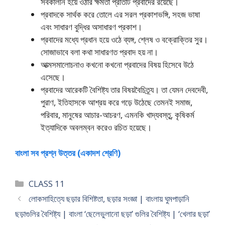
সর্বকালীন হয়ে ওঠার ক্ষমতা প্রতিটি প্রবাদের রয়েছে।
প্রবাদকে সার্থক করে তােলে এর সরল প্রকাশভঙ্গি, সহজ ভাষা
এবং সাধারণ বুদ্ধির অসাধারণ প্রকাশ।
প্রবাদের মধ্যে প্রধান হয়ে ওঠে ব্যঙ্গ, শ্লেষ ও বক্রোক্তির সুর।
সােজাভাবে বলা কথা সাধারণত প্রবাদ হয় না।
আত্মসমালােচনাও কখনাে কখনাে প্রবাদের বিষয় হিসেবে উঠে
এসেছে।
প্রবাদের আরেকটি বৈশিষ্ট্য তার বিষয়বৈচিত্র্য। তা যেমন দেবদেবী,
পুরাণ, ইতিহাসকে আশ্রয় করে গড়ে উঠেছে তেমনই সমাজ,
পরিবার, মানুষের আচার-আচরণ, এমনকি খাদ্যবস্তু, কৃষিকর্ম
ইত্যাদিকে অবলম্বন করেও রচিত হয়েছে।
বাংলা সব প্রশ্ন উত্তর (একাদশ শ্রেণি)
Categories
CLASS 11
লােকসাহিত্যে ছড়ার বিশিষ্টতা, ছড়ার সংজ্ঞা | বাংলায় ঘুমপাড়ানি
ছড়াগুলির বৈশিষ্ট্য | বাংলা ‘ছেলেভুলানাে ছড়া’ গুলির বৈশিষ্ট্য | ‘খেলার ছড়া’