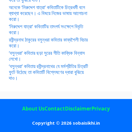
অনেকে ‘নিরুদ্দেশ যাত্রা’ কবিতাটিকে চিত্রধর্মী বলে
ব্যাখ্যা করেছেন। এ বিষয়ে নিজের ভাষায় আলোচনা
করো।
‘নিরুদ্দেশ যাত্রা’ কবিতাটির তাৎপর্য সংক্ষেপে বিবৃতি
করো।
রবীন্দ্রনাথ ঠাকুরের বসুন্ধরা কবিতার কাব্যশৈলী বিচার
করো।
‘বসুন্ধরা’ কবিতার ছড়া সুরের গীতি কাব্যিক বিন্যাস
লেখো।
‘বসুন্ধরা’ কবিতায় রবীন্দ্রনাথের যে মর্মপ্রীতির চিত্রটি
ফুটে উঠেছে তা কবিতাটি বিশ্লেষণের দ্বারা বুঝিয়ে
দাও।
About Us
Contact
Disclaimer
Privacy
Copyright © 2026 sobaisikhi.in